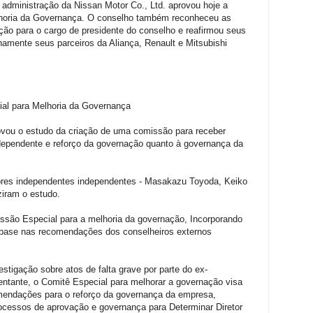
ministração da Nissan Motor Co., Ltd. aprovou hoje a
lhoria da Governança. O conselho também reconheceu as
ão para o cargo de presidente do conselho e reafirmou seus
namente seus parceiros da Aliança, Renault e Mitsubishi
ial para Melhoria da Governança
vou o estudo da criação de uma comissão para receber
dependente e reforço da governação quanto à governança da
tores independentes independentes - Masakazu Toyoda, Keiko
ziram o estudo.
issão Especial para a melhoria da governação, Incorporando
 base nas recomendações dos conselheiros externos
stigação sobre atos de falta grave por parte do ex-
sentante, o Comitê Especial para melhorar a governação visa
omendações para o reforço da governança da empresa,
rocessos de aprovação e governança para Determinar Diretor