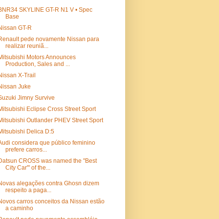
BNR34 SKYLINE GT-R N1 V • Spec
Base
Nissan GT-R
Renault pede novamente Nissan para
realizar reuniã...
Mitsubishi Motors Announces
Production, Sales and ...
Nissan X-Trail
Nissan Juke
Suzuki Jimny Survive
Mitsubishi Eclipse Cross Street Sport
Mitsubishi Outlander PHEV Street Sport
Mitsubishi Delica D:5
Audi considera que público feminino
prefere carros...
Datsun CROSS was named the "Best
City Car'" of the...
Novas alegações contra Ghosn dizem
respeito a paga...
Novos carros conceitos da Nissan estão
a caminho