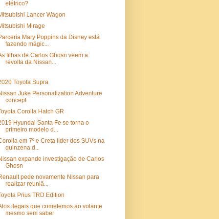
elétrico?
Mitsubishi Lancer Wagon
Mitsubishi Mirage
Parceria Mary Poppins da Disney está
fazendo mágic...
As filhas de Carlos Ghosn veem a
revolta da Nissan...
2020 Toyota Supra
Nissan Juke Personalization Adventure
concept
Toyota Corolla Hatch GR
2019 Hyundai Santa Fe se torna o
primeiro modelo d...
Corolla em 7º e Creta líder dos SUVs na
quinzena d...
Nissan expande investigação de Carlos
Ghosn
Renault pede novamente Nissan para
realizar reuniã...
Toyota Prius TRD Edition
Atos ilegais que cometemos ao volante
mesmo sem saber