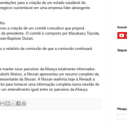
endações para a criação de um estado saudável da
negócio sustentável em uma empresa líder abrangente.
lho
Inscre
vou a criação de um comitê consultivo que proporá
 de presidente. O comitê é composto por Masakazu Toyoda,
Jean-Baptiste Duzan.
eu o relatório da comissão de que a comissão continuará
Segui
a manter seus parceiros da Aliança totalmente informados.
subishi Motors, a Nissan apresentou um resumo completo da
epresentante da Nissan. A Nissan reafirma hoje à Renault a
nto para fornecer uma informação completa numa reunião do
 um entendimento igual entre os parceiros da Aliança.
Pesqui