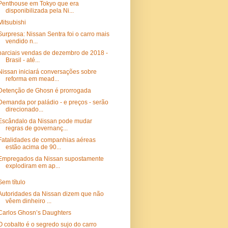
Penthouse em Tokyo que era
disponibilizada pela Ni...
Mitsubishi
Surpresa: Nissan Sentra foi o carro mais
vendido n...
parciais vendas de dezembro de 2018 -
Brasil - até...
Nissan iniciará conversações sobre
reforma em mead...
Detenção de Ghosn é prorrogada
Demanda por paládio - e preços - serão
direcionado...
Escândalo da Nissan pode mudar
regras de governanç...
Fatalidades de companhias aéreas
estão acima de 90...
Empregados da Nissan supostamente
explodiram em ap...
Sem título
Autoridades da Nissan dizem que não
vêem dinheiro ...
Carlos Ghosn’s Daughters
O cobalto é o segredo sujo do carro