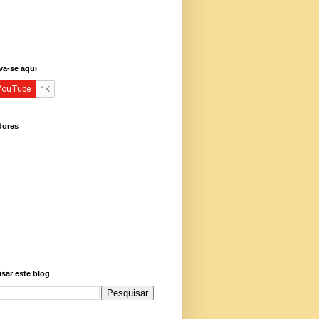
va-se aqui
dores
sar este blog