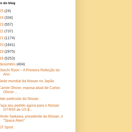
vo do blog
25
(24)
24
(334)
23
(557)
22
(737)
21
(1174)
20
(1641)
19
(2975)
18
(5253)
dezembro
(404)
Osechi Ryori – A Primeira Refeição do
Ano
Sede mundial da Nissan no Japão
Carole Ghosn, esposa atual de Carlos
Ghosn ...
Jato particular da Nissan
Faça seu pedido agora para o Nissan
GT-R50 de US $...
Hiroto Saikawa, presidente da Nissan, o
"Space Alien"
GT Sport