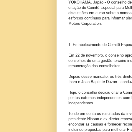
YOKOHAMA, Japão - O conselho de ad
criação do Comitê Especial para Me
discussões em curso sobre a nomeaç
esforços contínuos para informar ple
Motors Corporation.
1. Estabelecimento de Comitê Espec
Em 22 de novembro, o conselho apro
conselhos de uma gestão terceiro in
remuneração dos conselheiros.
Depois desse mandato, os três dire
Ihara e Jean-Baptiste Duzan - condu
Hoje, o conselho decidiu criar a Com
peritos externos independentes com
independentes.
Tendo em conta os resultados da inve
presidente Nissan e ex-diretor repre
encontrar as causas e fornecer rec
incluindo propostas para melhorar P