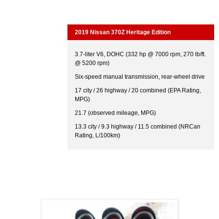
2019 Nissan 370Z Heritage Edition
3.7-liter V6, DOHC (332 hp @ 7000 rpm, 270 lb/ft.
@ 5200 rpm)
Six-speed manual transmission, rear-wheel drive
17 city / 26 highway / 20 combined (EPA Rating,
MPG)
21.7 (observed mileage, MPG)
13.3 city / 9.3 highway / 11.5 combined (NRCan
Rating, L/100km)