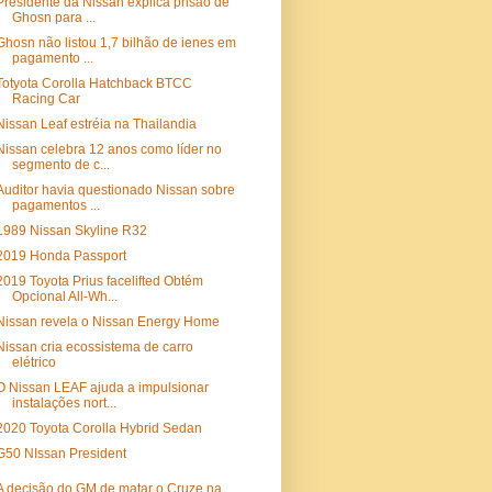
Presidente da Nissan explica prisão de
Ghosn para ...
Ghosn não listou 1,7 bilhão de ienes em
pagamento ...
Totyota Corolla Hatchback BTCC
Racing Car
Nissan Leaf estréia na Thailandia
Nissan celebra 12 anos como líder no
segmento de c...
Auditor havia questionado Nissan sobre
pagamentos ...
1989 Nissan Skyline R32
2019 Honda Passport
2019 Toyota Prius facelifted Obtém
Opcional All-Wh...
Nissan revela o Nissan Energy Home
Nissan cria ecossistema de carro
elétrico
O Nissan LEAF ajuda a impulsionar
instalações nort...
2020 Toyota Corolla Hybrid Sedan
G50 NIssan President
A decisão do GM de matar o Cruze na