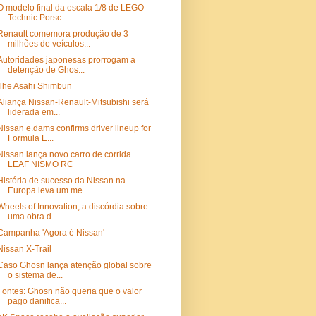
O modelo final da escala 1/8 de LEGO
Technic Porsc...
Renault comemora produção de 3
milhões de veículos...
Autoridades japonesas prorrogam a
detenção de Ghos...
The Asahi Shimbun
Aliança Nissan-Renault-Mitsubishi será
liderada em...
Nissan e.dams confirms driver lineup for
Formula E...
Nissan lança novo carro de corrida
LEAF NISMO RC
História de sucesso da Nissan na
Europa leva um me...
Wheels of Innovation, a discórdia sobre
uma obra d...
Campanha 'Agora é Nissan'
Nissan X-Trail
Caso Ghosn lança atenção global sobre
o sistema de...
Fontes: Ghosn não queria que o valor
pago danifica...