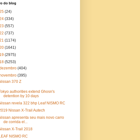
vo do blog
25
(24)
24
(334)
23
(557)
22
(737)
21
(1174)
20
(1641)
19
(2975)
18
(5253)
dezembro
(404)
novembro
(395)
Nissan 370 Z
Tokyo authorities extend Ghosn's
detention by 10 days
Nissan revela 322 bhp Leaf NISMO RC
2019 Nissan X-Trail Autech
Nissan apresenta seu mais novo carro
de corrida el...
Nissan X-Trail 2018
LEAF NISMO RC