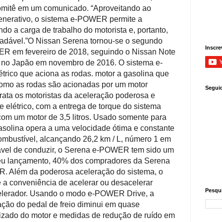
 comitê em um comunicado.
“Aproveitando ao
generativo, o sistema e-POWER permite a
ndo a carga de trabalho do motorista e, portanto,
adável.”
O Nissan Serena tornou-se o segundo
Inscre
 em fevereiro de 2018, seguindo o Nissan Note
 no Japão em novembro de 2016. O sistema e-
rico que aciona as rodas.
motor a gasolina que
omo as rodas são acionadas por um motor
Segui
rata os motoristas da aceleração poderosa e
e elétrico, com a entrega de torque do sistema
om um motor de 3,5 litros.
Usado somente para
gasolina opera a uma velocidade ótima e constante
ombustível, alcançando 26,2 km / L, número 1 em
tável de conduzir, o Serena e-POWER tem sido um
eu lançamento, 40% dos compradores da Serena
ER.
Além da poderosa aceleração do sistema, o
 conveniência de acelerar ou desacelerar
Pesqui
lerador.
Usando o modo e-POWER Drive, a
cação do pedal de freio diminui em quase
zado do motor e medidas de redução de ruído em