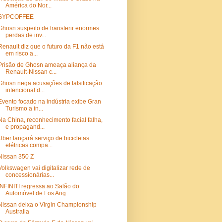
América do Nor...
SYPCOFFEE
Ghosn suspeito de transferir enormes
perdas de inv...
Renault diz que o futuro da F1 não está
em risco a...
Prisão de Ghosn ameaça aliança da
Renault-Nissan c...
Ghosn nega acusações de falsificação
intencional d...
Evento focado na indústria exibe Gran
Turismo a in...
Na China, reconhecimento facial falha,
e propagand...
Uber lançará serviço de bicicletas
elétricas compa...
Nissan 350 Z
Volkswagen vai digitalizar rede de
concessionárias...
INFINITI regressa ao Salão do
Automóvel de Los Ang...
Nissan deixa o Virgin Championship
Australia