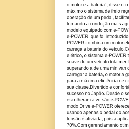
o motor e a bateria", disse o
máximo o sistema de freio re
operação de um pedal, facilita
tornando a condução mais agr
modelo equipado com e-POWER
e-POWER, que foi introduzido
POWER combina um motor elét
carrega a bateria do veículo.
C
elétrico, o sistema e-POWER t
suave de um veículo totalment
superando a de uma minivan c
carregar a bateria, o motor a 
para a máxima eficiência de c
sua classe.
Divertido e confor
sucesso no Japão.
Desde o s
escolheram a versão e-POW
modo Drive e-POWER oferece a
usando apenas o pedal do ace
tensão é aliviada, pois a apli
70%.
Com gerenciamento otimi