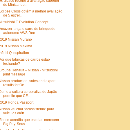
eK Space recebe a avaliação superior
do Minicar de...
Eclipse Cross obtém a melhor avaliação
de 5 estrel...
Mitsubishi E-Evolution Concept
Amazon lança o carro de brinquedo
autonomo AWS Dee...
2019 Nissan Murano
2019 Nissan Maxima
Infiniti Q Inspiration
Por que fábricas de carros estão
fechando?
Groupe Renault – Nissan - Mitsubishi
joint message
Nissan production, sales and export
results for Oc...
Como a cultura corporativa do Japão
permite que CE...
2019 Honda Passport
Nissan vai criar "ecossistema" para
veículos elétr...
Ghosn acredita que estrelas merecem
Big Pay. Seus...