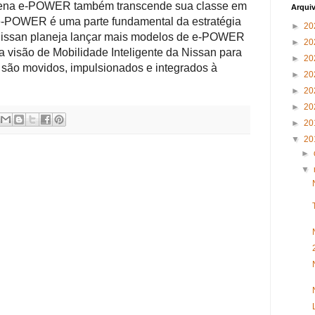
Serena e-POWER também transcende sua classe em
Arqui
e-POWER é uma parte fundamental da estratégia
►
20
issan planeja lançar mais modelos de e-POWER
►
20
 visão de Mobilidade Inteligente da Nissan para
►
20
 são movidos, impulsionados e integrados à
►
20
►
20
►
20
►
20
▼
20
►
▼