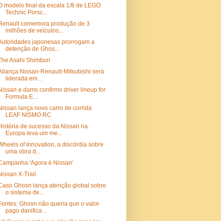
O modelo final da escala 1/8 de LEGO
Technic Porsc...
Renault comemora produção de 3
milhões de veículos...
Autoridades japonesas prorrogam a
detenção de Ghos...
The Asahi Shimbun
Aliança Nissan-Renault-Mitsubishi será
liderada em...
Nissan e.dams confirms driver lineup for
Formula E...
Nissan lança novo carro de corrida
LEAF NISMO RC
História de sucesso da Nissan na
Europa leva um me...
Wheels of Innovation, a discórdia sobre
uma obra d...
Campanha 'Agora é Nissan'
Nissan X-Trail
Caso Ghosn lança atenção global sobre
o sistema de...
Fontes: Ghosn não queria que o valor
pago danifica...