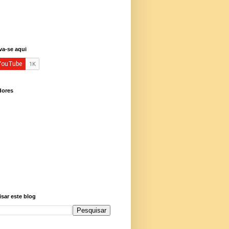
va-se aqui
dores
sar este blog