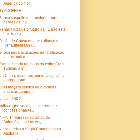
América do Nor...
SYPCOFFEE
Ghosn suspeito de transferir enormes
perdas de inv...
Renault diz que o futuro da F1 não está
em risco a...
Prisão de Ghosn ameaça aliança da
Renault-Nissan c...
Ghosn nega acusações de falsificação
intencional d...
Evento focado na indústria exibe Gran
Turismo a in...
Na China, reconhecimento facial falha,
e propagand...
Uber lançará serviço de bicicletas
elétricas compa...
Nissan 350 Z
Volkswagen vai digitalizar rede de
concessionárias...
INFINITI regressa ao Salão do
Automóvel de Los Ang...
Nissan deixa o Virgin Championship
Australia