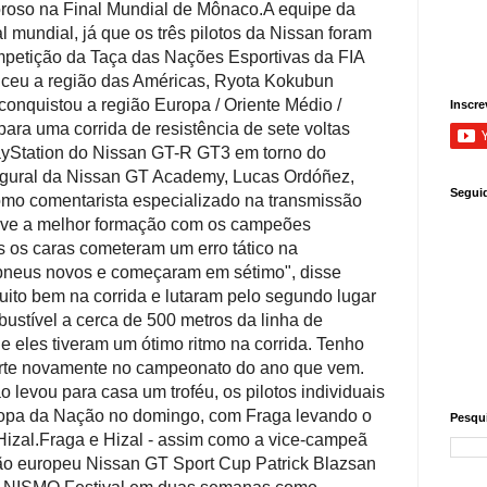
loroso na Final Mundial de Mônaco.
A equipe da
nal mundial, já que os três pilotos da Nissan foram
petição da Taça das Nações Esportivas da FIA
enceu a região das Américas, Ryota Kokubun
conquistou a região Europa / Oriente Médio /
Inscre
ara uma corrida de resistência de sete voltas
yStation do Nissan GT-R GT3 em torno do
gural da Nissan GT Academy, Lucas Ordóñez,
Segui
mo comentarista especializado na transmissão
eve a melhor formação com os campeões
as os caras cometeram um erro tático na
r pneus novos e começaram em sétimo", disse
uito bem na corrida e lutaram pelo segundo lugar
bustível a cerca de 500 metros da linha de
 eles tiveram um ótimo ritmo na corrida. Tenho
orte novamente no campeonato do ano que vem.
levou para casa um troféu, os pilotos individuais
Copa da Nação no domingo, com Fraga levando o
Pesqui
izal.
Fraga e Hizal - assim como a vice-campeã
eão europeu Nissan GT Sport Cup Patrick Blazsan