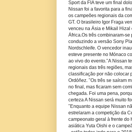
Sport da FIA teve um final do
Nissan foi a favorita para a fi
os campeões regionais da com
GT.
O brasileiro Igor Fraga v
venceu na Ásia e Mikail Hizal 
África.
Os três combinaram-se p
conduzindo a versão Sony Pla
Nordschleife.
O vencedor inau
esteve presente no Mónaco co
ao vivo do evento.
"A Nissan t
regionais das três regiões, m
classificação por não coloca
Ordóñez.
"Os três se saíram m
no final, mas ficaram sem com
chegada. Foi uma pena, porque
certeza
A Nissan será muito f
"
Enquanto a equipe Nissan não 
estrelaram a competição da 
campeonato geral à frente do H
asiática Yuta Oishi e o camp