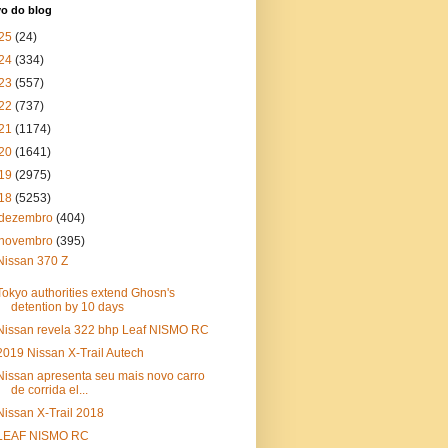
vo do blog
25
(24)
24
(334)
23
(557)
22
(737)
21
(1174)
20
(1641)
19
(2975)
18
(5253)
dezembro
(404)
novembro
(395)
Nissan 370 Z
Tokyo authorities extend Ghosn's
detention by 10 days
Nissan revela 322 bhp Leaf NISMO RC
2019 Nissan X-Trail Autech
Nissan apresenta seu mais novo carro
de corrida el...
Nissan X-Trail 2018
LEAF NISMO RC