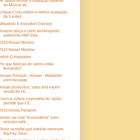
eK Space recebe a avaliação superior
do Minicar de...
Eclipse Cross obtém a melhor avaliação
de 5 estrel...
Mitsubishi E-Evolution Concept
Amazon lança o carro de brinquedo
autonomo AWS Dee...
2019 Nissan Murano
2019 Nissan Maxima
Infiniti Q Inspiration
Por que fábricas de carros estão
fechando?
Groupe Renault – Nissan - Mitsubishi
joint message
Nissan production, sales and export
results for Oc...
Como a cultura corporativa do Japão
permite que CE...
2019 Honda Passport
Nissan vai criar "ecossistema" para
veículos elétr...
Ghosn acredita que estrelas merecem
Big Pay. Seus...