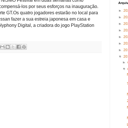
18 NISMO Festival em duas semanas como
Arqui
compensá-los por seus esforços na inauguração.
►
20
te GT.
Os quatro jogadores estarão no local para
►
20
issan fazer a sua estreia japonesa em casa e
►
20
yphony Digital, a criadora do jogo PlayStation
►
20
►
20
►
20
►
20
▼
20
►
▼