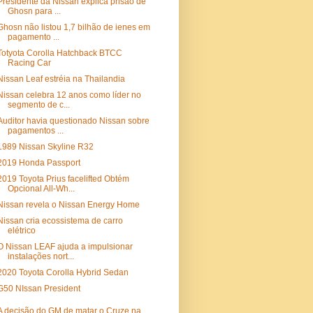
Presidente da Nissan explica prisão de
Ghosn para ...
Ghosn não listou 1,7 bilhão de ienes em
pagamento ...
Totyota Corolla Hatchback BTCC
Racing Car
Nissan Leaf estréia na Thailandia
Nissan celebra 12 anos como líder no
segmento de c...
Auditor havia questionado Nissan sobre
pagamentos ...
1989 Nissan Skyline R32
2019 Honda Passport
2019 Toyota Prius facelifted Obtém
Opcional All-Wh...
Nissan revela o Nissan Energy Home
Nissan cria ecossistema de carro
elétrico
O Nissan LEAF ajuda a impulsionar
instalações nort...
2020 Toyota Corolla Hybrid Sedan
G50 NIssan President
A decisão do GM de matar o Cruze na