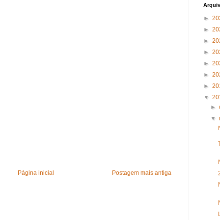
Arqui
►
20
►
20
►
20
►
20
►
20
►
20
►
20
▼
20
►
▼
Página inicial
Postagem mais antiga