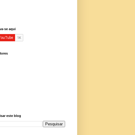
va-se aqui
dores
sar este blog