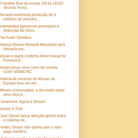
O modelo final da escala 1/8 de LEGO
Technic Porsc...
Renault comemora produção de 3
milhões de veículos...
Autoridades japonesas prorrogam a
detenção de Ghos...
The Asahi Shimbun
Aliança Nissan-Renault-Mitsubishi será
liderada em...
Nissan e.dams confirms driver lineup for
Formula E...
Nissan lança novo carro de corrida
LEAF NISMO RC
História de sucesso da Nissan na
Europa leva um me...
Wheels of Innovation, a discórdia sobre
uma obra d...
Campanha 'Agora é Nissan'
Nissan X-Trail
Caso Ghosn lança atenção global sobre
o sistema de...
Fontes: Ghosn não queria que o valor
pago danifica...