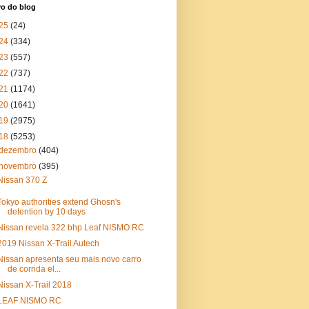
vo do blog
25
(24)
24
(334)
23
(557)
22
(737)
21
(1174)
20
(1641)
19
(2975)
18
(5253)
dezembro
(404)
novembro
(395)
Nissan 370 Z
Tokyo authorities extend Ghosn's
detention by 10 days
Nissan revela 322 bhp Leaf NISMO RC
2019 Nissan X-Trail Autech
Nissan apresenta seu mais novo carro
de corrida el...
Nissan X-Trail 2018
LEAF NISMO RC