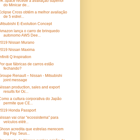
eK Space recebe a avaliação superior
do Minicar de...
Eclipse Cross obtém a melhor avaliação
de 5 estrel...
Mitsubishi E-Evolution Concept
Amazon lança o carro de brinquedo
autonomo AWS Dee...
2019 Nissan Murano
2019 Nissan Maxima
Infiniti Q Inspiration
Por que fábricas de carros estão
fechando?
Groupe Renault – Nissan - Mitsubishi
joint message
Nissan production, sales and export
results for Oc...
Como a cultura corporativa do Japão
permite que CE...
2019 Honda Passport
Nissan vai criar "ecossistema" para
veículos elétr...
Ghosn acredita que estrelas merecem
Big Pay. Seus...