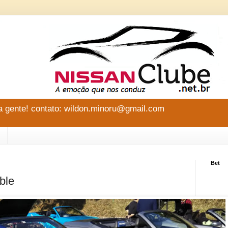
 gente! contato: wildon.minoru@gmail.com
Bet
ble