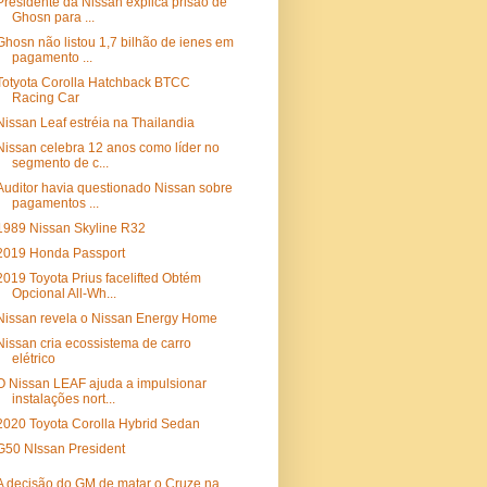
Presidente da Nissan explica prisão de
Ghosn para ...
Ghosn não listou 1,7 bilhão de ienes em
pagamento ...
Totyota Corolla Hatchback BTCC
Racing Car
Nissan Leaf estréia na Thailandia
Nissan celebra 12 anos como líder no
segmento de c...
Auditor havia questionado Nissan sobre
pagamentos ...
1989 Nissan Skyline R32
2019 Honda Passport
2019 Toyota Prius facelifted Obtém
Opcional All-Wh...
Nissan revela o Nissan Energy Home
Nissan cria ecossistema de carro
elétrico
O Nissan LEAF ajuda a impulsionar
instalações nort...
2020 Toyota Corolla Hybrid Sedan
G50 NIssan President
A decisão do GM de matar o Cruze na