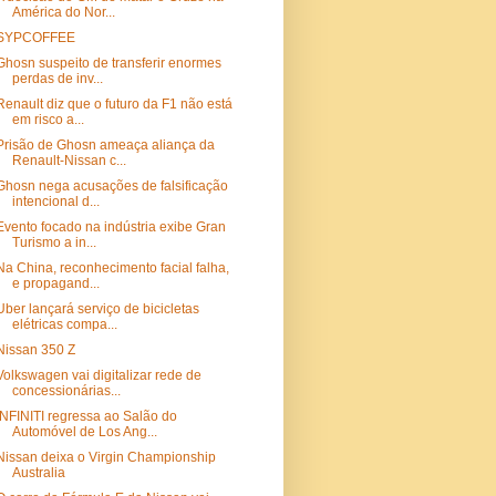
América do Nor...
SYPCOFFEE
Ghosn suspeito de transferir enormes
perdas de inv...
Renault diz que o futuro da F1 não está
em risco a...
Prisão de Ghosn ameaça aliança da
Renault-Nissan c...
Ghosn nega acusações de falsificação
intencional d...
Evento focado na indústria exibe Gran
Turismo a in...
Na China, reconhecimento facial falha,
e propagand...
Uber lançará serviço de bicicletas
elétricas compa...
Nissan 350 Z
Volkswagen vai digitalizar rede de
concessionárias...
INFINITI regressa ao Salão do
Automóvel de Los Ang...
Nissan deixa o Virgin Championship
Australia