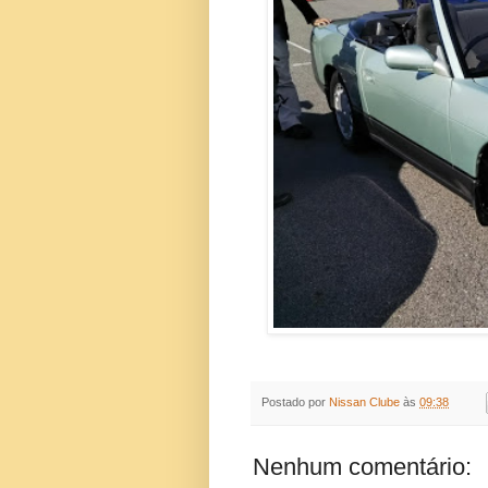
Postado por
Nissan Clube
às
09:38
Nenhum comentário: