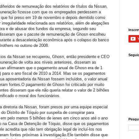
feridos de remuneação dos relatórios de títulos da Nissan,
remuneração fizesse com que os empregados perdessem a
 que foi preso em 19 de novembro e depois demitido como
 irregularidade relacionada aos relatórios, além de alegações
adora e de abusar dos fundos da empresa, segundo seu
Inscre
 disseram que o pacote de remuneração de Ghosn encolheu
durante a desaceleração econômica após o colapso do banco
rothers no outono de 2008.
Segui
os da Nissan se recuperou, Ghosn, então presidente e CEO
uneração de volta aos níveis anteriores, disseram as
issan afirmaram que o pagamento anual de Ghosn era de 1
s) para o ano fiscal de 2010 a 2014. Mas se os pagamentos
ua aposentadoria da Nissan fossem incluídos, o valor anual
sseram fontes.O pagamento de Ghosn foi criticado por muito
tes disseram que ele não queria relatar o valor de 2 bilhões
nificado o moral dos funcionários.
 diretoria da Nissan, foram presos por uma equipe especial
 do Distrito de Tóquio por suspeita de conspirar para
em pelo menos 5 bilhões de ienes em cinco anos até o ano
Pesqui
do na Casa de Detenção de Tóquio, disse que os pagamentos
le acredita que não tem obrigação legal de incluí-los nos
isseram fontes próximas à investigação.Ele também disse que