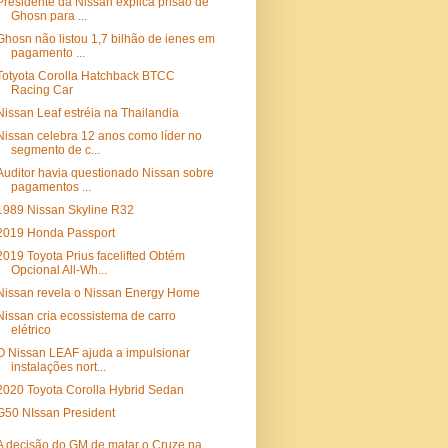
Presidente da Nissan explica prisão de
Ghosn para ...
Ghosn não listou 1,7 bilhão de ienes em
pagamento ...
Totyota Corolla Hatchback BTCC
Racing Car
Nissan Leaf estréia na Thailandia
Nissan celebra 12 anos como líder no
segmento de c...
Auditor havia questionado Nissan sobre
pagamentos ...
1989 Nissan Skyline R32
2019 Honda Passport
2019 Toyota Prius facelifted Obtém
Opcional All-Wh...
Nissan revela o Nissan Energy Home
Nissan cria ecossistema de carro
elétrico
O Nissan LEAF ajuda a impulsionar
instalações nort...
2020 Toyota Corolla Hybrid Sedan
G50 NIssan President
A decisão do GM de matar o Cruze na