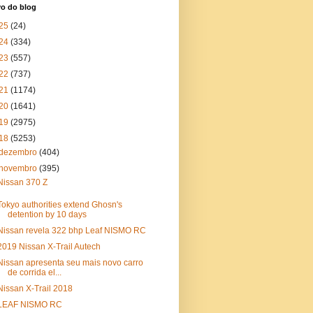
vo do blog
25
(24)
24
(334)
23
(557)
22
(737)
21
(1174)
20
(1641)
19
(2975)
18
(5253)
dezembro
(404)
novembro
(395)
Nissan 370 Z
Tokyo authorities extend Ghosn's
detention by 10 days
Nissan revela 322 bhp Leaf NISMO RC
2019 Nissan X-Trail Autech
Nissan apresenta seu mais novo carro
de corrida el...
Nissan X-Trail 2018
LEAF NISMO RC