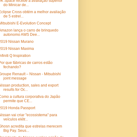
eK Space recebe a avaliação superior
do Minicar de...
Eclipse Cross obtém a melhor avaliação
de 5 estrel...
Mitsubishi E-Evolution Concept
Amazon lança o carro de brinquedo
autonomo AWS Dee...
2019 Nissan Murano
2019 Nissan Maxima
Infiniti Q Inspiration
Por que fábricas de carros estão
fechando?
Groupe Renault – Nissan - Mitsubishi
joint message
Nissan production, sales and export
results for Oc...
Como a cultura corporativa do Japão
permite que CE...
2019 Honda Passport
Nissan vai criar "ecossistema" para
veículos elétr...
Ghosn acredita que estrelas merecem
Big Pay. Seus...