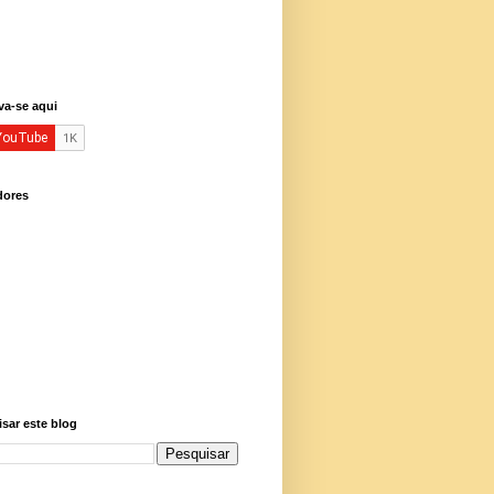
va-se aqui
dores
sar este blog