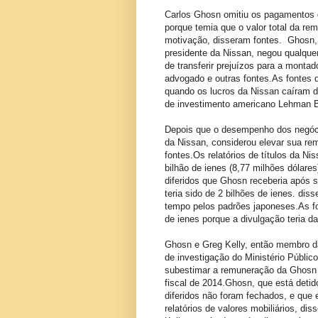
Carlos Ghosn omitiu os pagamentos di
porque temia que o valor total da 
motivação, disseram fontes. Ghosn,
presidente da Nissan, negou qualquer
de transferir prejuízos para a mont
advogado e outras fontes.As fontes
quando os lucros da Nissan caíram 
de investimento americano Lehman B
Depois que o desempenho dos negóci
da Nissan, considerou elevar sua rem
fontes.Os relatórios de títulos da N
bilhão de ienes (8,77 milhões dólare
diferidos que Ghosn receberia após s
teria sido de 2 bilhões de ienes. di
tempo pelos padrões japoneses.As fon
de ienes porque a divulgação teria da
Ghosn e Greg Kelly, então membro da
de investigação do Ministério Público
subestimar a remuneração da Ghosn 
fiscal de 2014.Ghosn, que está deti
diferidos não foram fechados, e que e
relatórios de valores mobiliários, d