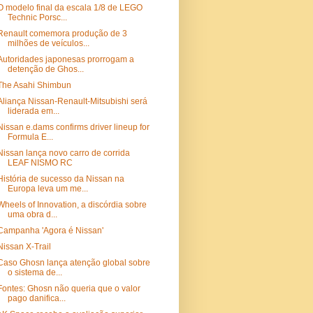
O modelo final da escala 1/8 de LEGO
Technic Porsc...
Renault comemora produção de 3
milhões de veículos...
Autoridades japonesas prorrogam a
detenção de Ghos...
The Asahi Shimbun
Aliança Nissan-Renault-Mitsubishi será
liderada em...
Nissan e.dams confirms driver lineup for
Formula E...
Nissan lança novo carro de corrida
LEAF NISMO RC
História de sucesso da Nissan na
Europa leva um me...
Wheels of Innovation, a discórdia sobre
uma obra d...
Campanha 'Agora é Nissan'
Nissan X-Trail
Caso Ghosn lança atenção global sobre
o sistema de...
Fontes: Ghosn não queria que o valor
pago danifica...