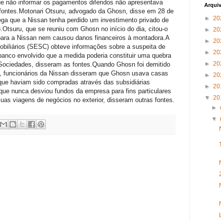
ue não informar os pagamentos diferidos não apresentava
Arqui
 fontes.Motonari Otsuru, advogado da Ghosn, disse em 28 de
►
20
ga que a Nissan tenha perdido um investimento privado de
.Otsuru, que se reuniu com Ghosn no início do dia, citou-o
►
20
para a Nissan nem causou danos financeiros à montadora.A
►
20
obiliários (SESC) obteve informações sobre a suspeita de
►
20
banco envolvido que a medida poderia constituir uma quebra
►
20
 Sociedades, disseram as fontes.Quando Ghosn foi demitido
 funcionários da Nissan disseram que Ghosn usava casas
►
20
, que haviam sido compradas através das subsidiárias
►
20
que nunca desviou fundos da empresa para fins particulares
▼
20
as viagens de negócios no exterior, disseram outras fontes.
►
▼