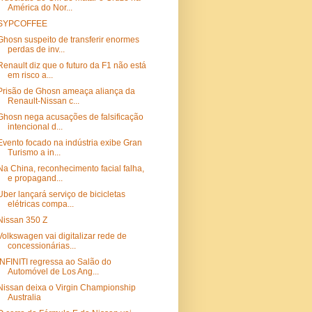
América do Nor...
SYPCOFFEE
Ghosn suspeito de transferir enormes
perdas de inv...
Renault diz que o futuro da F1 não está
em risco a...
Prisão de Ghosn ameaça aliança da
Renault-Nissan c...
Ghosn nega acusações de falsificação
intencional d...
Evento focado na indústria exibe Gran
Turismo a in...
Na China, reconhecimento facial falha,
e propagand...
Uber lançará serviço de bicicletas
elétricas compa...
Nissan 350 Z
Volkswagen vai digitalizar rede de
concessionárias...
INFINITI regressa ao Salão do
Automóvel de Los Ang...
Nissan deixa o Virgin Championship
Australia