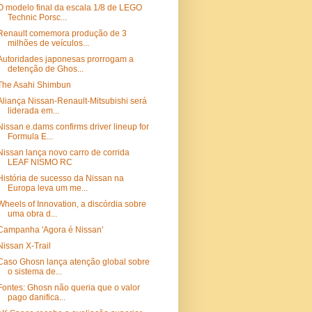
O modelo final da escala 1/8 de LEGO
Technic Porsc...
Renault comemora produção de 3
milhões de veículos...
Autoridades japonesas prorrogam a
detenção de Ghos...
The Asahi Shimbun
Aliança Nissan-Renault-Mitsubishi será
liderada em...
Nissan e.dams confirms driver lineup for
Formula E...
Nissan lança novo carro de corrida
LEAF NISMO RC
História de sucesso da Nissan na
Europa leva um me...
Wheels of Innovation, a discórdia sobre
uma obra d...
Campanha 'Agora é Nissan'
Nissan X-Trail
Caso Ghosn lança atenção global sobre
o sistema de...
Fontes: Ghosn não queria que o valor
pago danifica...