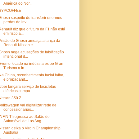
América do Nor...
SYPCOFFEE
Ghosn suspeito de transferir enormes
perdas de inv...
Renault diz que o futuro da F1 não está
em risco a...
Prisão de Ghosn ameaça aliança da
Renault-Nissan c...
Ghosn nega acusações de falsificação
intencional d...
Evento focado na indústria exibe Gran
Turismo a in...
Na China, reconhecimento facial falha,
e propagand...
Uber lançará serviço de bicicletas
elétricas compa...
Nissan 350 Z
Volkswagen vai digitalizar rede de
concessionárias...
INFINITI regressa ao Salão do
Automóvel de Los Ang...
Nissan deixa o Virgin Championship
Australia