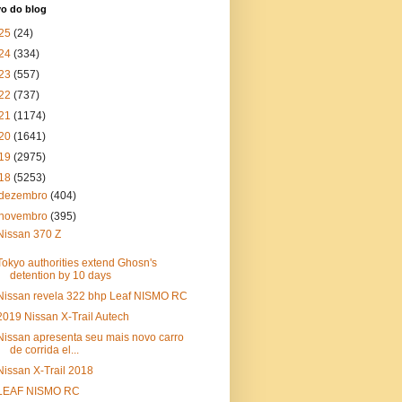
vo do blog
25
(24)
24
(334)
23
(557)
22
(737)
21
(1174)
20
(1641)
19
(2975)
18
(5253)
dezembro
(404)
novembro
(395)
Nissan 370 Z
Tokyo authorities extend Ghosn's
detention by 10 days
Nissan revela 322 bhp Leaf NISMO RC
2019 Nissan X-Trail Autech
Nissan apresenta seu mais novo carro
de corrida el...
Nissan X-Trail 2018
LEAF NISMO RC