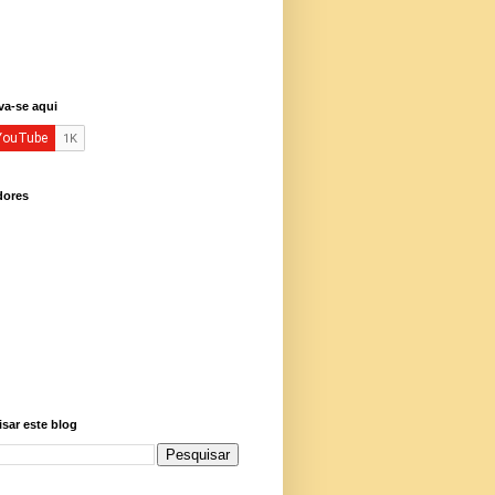
va-se aqui
dores
sar este blog