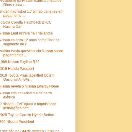
Presidente da Nissan explica prisão de
Ghosn para ...
Ghosn não listou 1,7 bilhão de ienes em
pagamento ...
Totyota Corolla Hatchback BTCC
Racing Car
Nissan Leaf estréia na Thailandia
Nissan celebra 12 anos como líder no
segmento de c...
Auditor havia questionado Nissan sobre
pagamentos ...
1989 Nissan Skyline R32
2019 Honda Passport
2019 Toyota Prius facelifted Obtém
Opcional All-Wh...
Nissan revela o Nissan Energy Home
Nissan cria ecossistema de carro
elétrico
O Nissan LEAF ajuda a impulsionar
instalações nort...
2020 Toyota Corolla Hybrid Sedan
G50 NIssan President
A decisão do GM de matar o Cruze na