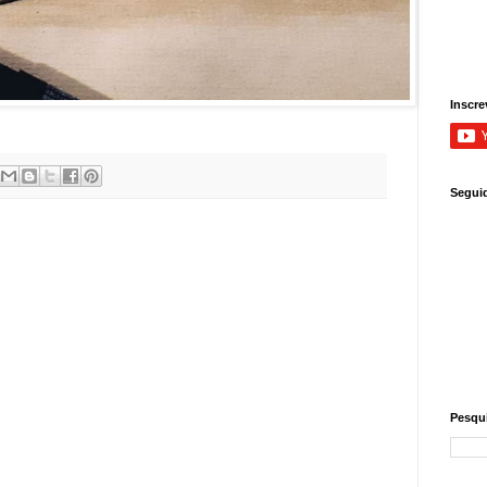
Inscre
Segui
Pesqui