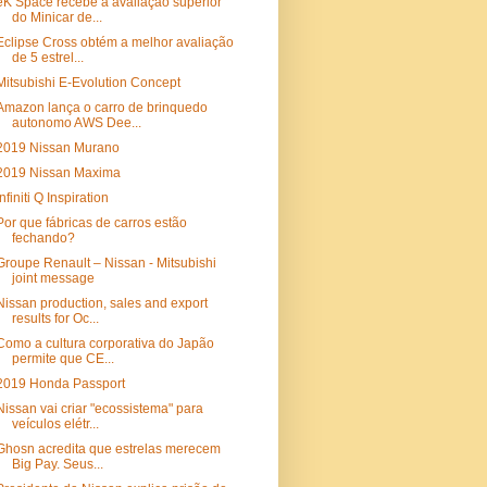
eK Space recebe a avaliação superior
do Minicar de...
Eclipse Cross obtém a melhor avaliação
de 5 estrel...
Mitsubishi E-Evolution Concept
Amazon lança o carro de brinquedo
autonomo AWS Dee...
2019 Nissan Murano
2019 Nissan Maxima
Infiniti Q Inspiration
Por que fábricas de carros estão
fechando?
Groupe Renault – Nissan - Mitsubishi
joint message
Nissan production, sales and export
results for Oc...
Como a cultura corporativa do Japão
permite que CE...
2019 Honda Passport
Nissan vai criar "ecossistema" para
veículos elétr...
Ghosn acredita que estrelas merecem
Big Pay. Seus...