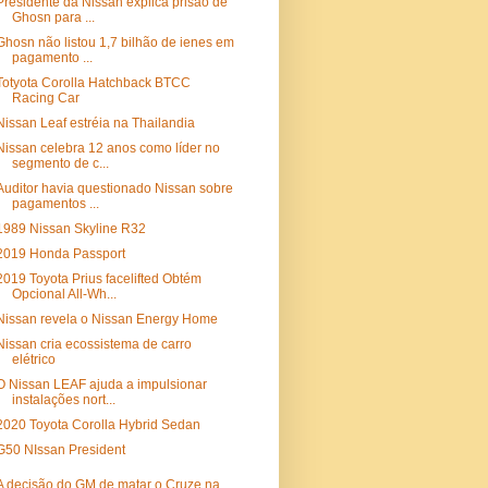
Presidente da Nissan explica prisão de
Ghosn para ...
Ghosn não listou 1,7 bilhão de ienes em
pagamento ...
Totyota Corolla Hatchback BTCC
Racing Car
Nissan Leaf estréia na Thailandia
Nissan celebra 12 anos como líder no
segmento de c...
Auditor havia questionado Nissan sobre
pagamentos ...
1989 Nissan Skyline R32
2019 Honda Passport
2019 Toyota Prius facelifted Obtém
Opcional All-Wh...
Nissan revela o Nissan Energy Home
Nissan cria ecossistema de carro
elétrico
O Nissan LEAF ajuda a impulsionar
instalações nort...
2020 Toyota Corolla Hybrid Sedan
G50 NIssan President
A decisão do GM de matar o Cruze na