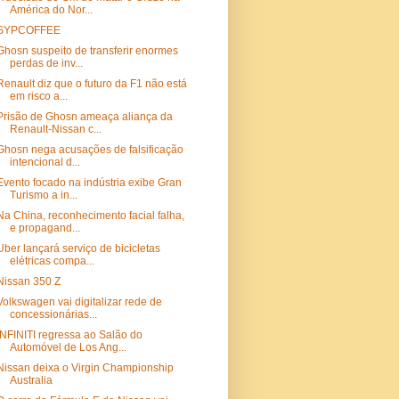
América do Nor...
SYPCOFFEE
Ghosn suspeito de transferir enormes
perdas de inv...
Renault diz que o futuro da F1 não está
em risco a...
Prisão de Ghosn ameaça aliança da
Renault-Nissan c...
Ghosn nega acusações de falsificação
intencional d...
Evento focado na indústria exibe Gran
Turismo a in...
Na China, reconhecimento facial falha,
e propagand...
Uber lançará serviço de bicicletas
elétricas compa...
Nissan 350 Z
Volkswagen vai digitalizar rede de
concessionárias...
INFINITI regressa ao Salão do
Automóvel de Los Ang...
Nissan deixa o Virgin Championship
Australia