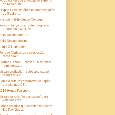
eK Space recebe a avaliação superior
do Minicar de...
Eclipse Cross obtém a melhor avaliação
de 5 estrel...
Mitsubishi E-Evolution Concept
Amazon lança o carro de brinquedo
autonomo AWS Dee...
2019 Nissan Murano
2019 Nissan Maxima
Infiniti Q Inspiration
Por que fábricas de carros estão
fechando?
Groupe Renault – Nissan - Mitsubishi
joint message
Nissan production, sales and export
results for Oc...
Como a cultura corporativa do Japão
permite que CE...
2019 Honda Passport
Nissan vai criar "ecossistema" para
veículos elétr...
Ghosn acredita que estrelas merecem
Big Pay. Seus...