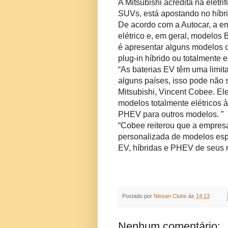
A Mitsubishi acredita na eletr
SUVs, está apostando no híbri
De acordo com a Autocar, a e
elétrico e, em geral, modelos
é apresentar alguns modelos c
plug-in híbrido ou totalmente el
“As baterias EV têm uma limi
alguns países, isso pode não s
Mitsubishi, Vincent Cobee.
El
modelos totalmente elétricos 
PHEV para outros modelos. ”
“Cobee reiterou que a empres
personalizada de modelos espe
EV, híbridas e PHEV de seus 
Postado por
Nissan Clube
às
14:13
Nenhum comentário: