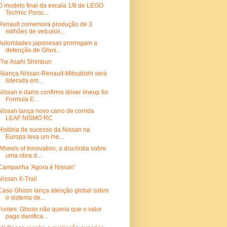
O modelo final da escala 1/8 de LEGO
Technic Porsc...
Renault comemora produção de 3
milhões de veículos...
Autoridades japonesas prorrogam a
detenção de Ghos...
The Asahi Shimbun
Aliança Nissan-Renault-Mitsubishi será
liderada em...
Nissan e.dams confirms driver lineup for
Formula E...
Nissan lança novo carro de corrida
LEAF NISMO RC
História de sucesso da Nissan na
Europa leva um me...
Wheels of Innovation, a discórdia sobre
uma obra d...
Campanha 'Agora é Nissan'
Nissan X-Trail
Caso Ghosn lança atenção global sobre
o sistema de...
Fontes: Ghosn não queria que o valor
pago danifica...