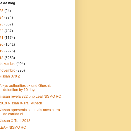
vo do blog
25
(24)
24
(334)
23
(557)
22
(737)
21
(1174)
20
(1641)
19
(2975)
18
(5253)
dezembro
(404)
novembro
(395)
Nissan 370 Z
Tokyo authorities extend Ghosn's
detention by 10 days
Nissan revela 322 bhp Leaf NISMO RC
2019 Nissan X-Trail Autech
Nissan apresenta seu mais novo carro
de corrida el...
Nissan X-Trail 2018
LEAF NISMO RC