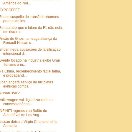
América do Nor...
SYPCOFFEE
Ghosn suspeito de transferir enormes
perdas de inv...
Renault diz que o futuro da F1 não está
em risco a...
Prisão de Ghosn ameaça aliança da
Renault-Nissan c...
Ghosn nega acusações de falsificação
intencional d...
Evento focado na indústria exibe Gran
Turismo a in...
Na China, reconhecimento facial falha,
e propagand...
Uber lançará serviço de bicicletas
elétricas compa...
Nissan 350 Z
Volkswagen vai digitalizar rede de
concessionárias...
INFINITI regressa ao Salão do
Automóvel de Los Ang...
Nissan deixa o Virgin Championship
Australia