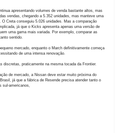
continua apresentando volumes de venda bastante altos, mas
 das vendas, chegando a 5.352 unidades, mas manteve uma
e. O Creta conseguiu 5.026 unidades. Mas a comparação
mplicada, já que o Kicks apresenta apenas uma versão de
suem uma gama mais variada. Por exemplo, comparar as
tanto sentido.
 pequeno mercado, enquanto o March definitivamente começa
cessitando de uma intensa renovação.
 discretas, praticamente na mesma tocada da Frontier.
ção de mercado, a Nissan deve estar muito próxima do
Brasil, já que a fábrica de Resende precisa atender tanto o
s sul-americanos,