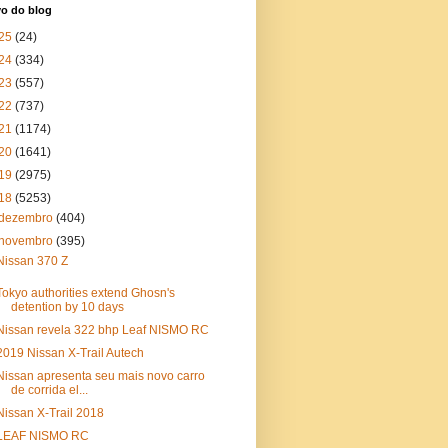
vo do blog
25
(24)
24
(334)
23
(557)
22
(737)
21
(1174)
20
(1641)
19
(2975)
18
(5253)
dezembro
(404)
novembro
(395)
Nissan 370 Z
Tokyo authorities extend Ghosn's
detention by 10 days
Nissan revela 322 bhp Leaf NISMO RC
2019 Nissan X-Trail Autech
Nissan apresenta seu mais novo carro
de corrida el...
Nissan X-Trail 2018
LEAF NISMO RC