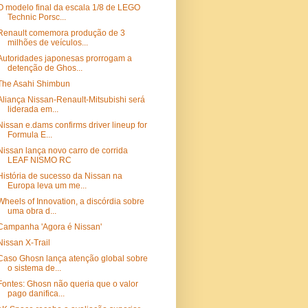
O modelo final da escala 1/8 de LEGO
Technic Porsc...
Renault comemora produção de 3
milhões de veículos...
Autoridades japonesas prorrogam a
detenção de Ghos...
The Asahi Shimbun
Aliança Nissan-Renault-Mitsubishi será
liderada em...
Nissan e.dams confirms driver lineup for
Formula E...
Nissan lança novo carro de corrida
LEAF NISMO RC
História de sucesso da Nissan na
Europa leva um me...
Wheels of Innovation, a discórdia sobre
uma obra d...
Campanha 'Agora é Nissan'
Nissan X-Trail
Caso Ghosn lança atenção global sobre
o sistema de...
Fontes: Ghosn não queria que o valor
pago danifica...