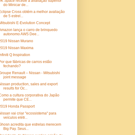
eK Space recebe a avaliação superior
do Minicar de...
Eclipse Cross obtém a melhor avaliação
de 5 estrel...
Mitsubishi E-Evolution Concept
Amazon lança o carro de brinquedo
autonomo AWS Dee...
2019 Nissan Murano
2019 Nissan Maxima
Infiniti Q Inspiration
Por que fábricas de carros estão
fechando?
Groupe Renault – Nissan - Mitsubishi
joint message
Nissan production, sales and export
results for Oc...
Como a cultura corporativa do Japão
permite que CE...
2019 Honda Passport
Nissan vai criar "ecossistema" para
veículos elétr...
Ghosn acredita que estrelas merecem
Big Pay. Seus...