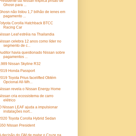
Presidente da Nissan explica prisão de
Ghosn para ...
Ghosn não listou 1,7 bilhão de ienes em
pagamento ...
Totyota Corolla Hatchback BTCC
Racing Car
Nissan Leaf estréia na Thailandia
Nissan celebra 12 anos como líder no
segmento de c...
Auditor havia questionado Nissan sobre
pagamentos ...
1989 Nissan Skyline R32
2019 Honda Passport
2019 Toyota Prius facelifted Obtém
Opcional All-Wh...
Nissan revela o Nissan Energy Home
Nissan cria ecossistema de carro
elétrico
O Nissan LEAF ajuda a impulsionar
instalações nort...
2020 Toyota Corolla Hybrid Sedan
G50 NIssan President
A decisão do GM de matar o Cruze na