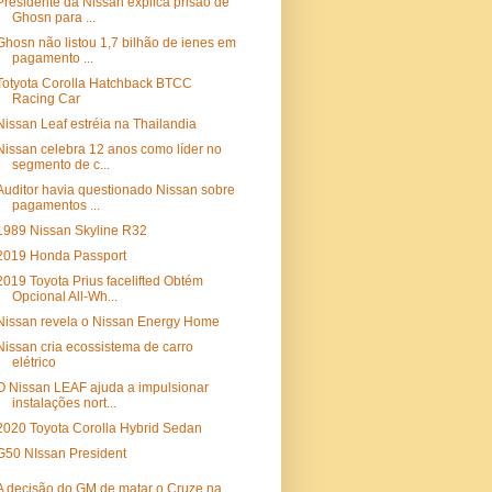
Presidente da Nissan explica prisão de
Ghosn para ...
Ghosn não listou 1,7 bilhão de ienes em
pagamento ...
Totyota Corolla Hatchback BTCC
Racing Car
Nissan Leaf estréia na Thailandia
Nissan celebra 12 anos como líder no
segmento de c...
Auditor havia questionado Nissan sobre
pagamentos ...
1989 Nissan Skyline R32
2019 Honda Passport
2019 Toyota Prius facelifted Obtém
Opcional All-Wh...
Nissan revela o Nissan Energy Home
Nissan cria ecossistema de carro
elétrico
O Nissan LEAF ajuda a impulsionar
instalações nort...
2020 Toyota Corolla Hybrid Sedan
G50 NIssan President
A decisão do GM de matar o Cruze na