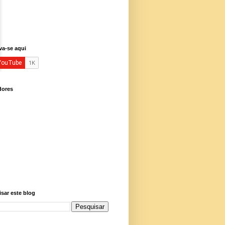
va-se aqui
dores
sar este blog