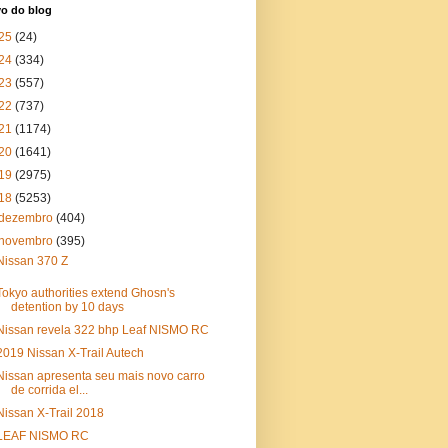
vo do blog
25
(24)
24
(334)
23
(557)
22
(737)
21
(1174)
20
(1641)
19
(2975)
18
(5253)
dezembro
(404)
novembro
(395)
Nissan 370 Z
Tokyo authorities extend Ghosn's
detention by 10 days
Nissan revela 322 bhp Leaf NISMO RC
2019 Nissan X-Trail Autech
Nissan apresenta seu mais novo carro
de corrida el...
Nissan X-Trail 2018
LEAF NISMO RC