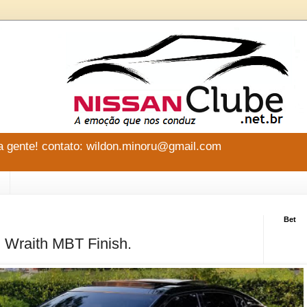
 gente! contato: wildon.minoru@gmail.com
Bet
 Wraith MBT Finish.