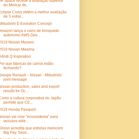
eK Space recebe a avaliação superior
do Minicar de...
Eclipse Cross obtém a melhor avaliação
de 5 estrel...
Mitsubishi E-Evolution Concept
Amazon lança o carro de brinquedo
autonomo AWS Dee...
2019 Nissan Murano
2019 Nissan Maxima
Infiniti Q Inspiration
Por que fábricas de carros estão
fechando?
Groupe Renault – Nissan - Mitsubishi
joint message
Nissan production, sales and export
results for Oc...
Como a cultura corporativa do Japão
permite que CE...
2019 Honda Passport
Nissan vai criar "ecossistema" para
veículos elétr...
Ghosn acredita que estrelas merecem
Big Pay. Seus...