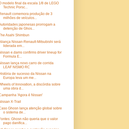
O modelo final da escala 1/8 de LEGO
Technic Porsc...
Renault comemora produção de 3
milhões de veículos...
Autoridades japonesas prorrogam a
detenção de Ghos...
The Asahi Shimbun
Aliança Nissan-Renault-Mitsubishi será
liderada em...
Nissan e.dams confirms driver lineup for
Formula E...
Nissan lança novo carro de corrida
LEAF NISMO RC
História de sucesso da Nissan na
Europa leva um me...
Wheels of Innovation, a discórdia sobre
uma obra d...
Campanha 'Agora é Nissan'
Nissan X-Trail
Caso Ghosn lança atenção global sobre
o sistema de...
Fontes: Ghosn não queria que o valor
pago danifica...