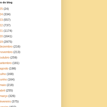
vo do blog
25
(24)
24
(334)
23
(557)
22
(737)
21
(1174)
20
(1641)
19
(2975)
dezembro
(216)
novembro
(213)
outubro
(259)
setembro
(181)
agosto
(198)
julho
(168)
junho
(164)
maio
(218)
abril
(255)
março
(326)
fevereiro
(375)