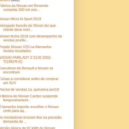
janeiro
(402)
Fábrica da Nissan em Resende
completa 300 mil veíc...
Nissan Micra N-Sport 2019
Advogado francês de Ghosn diz que
cliente deve nom...
Nissan fecha 2018 com desempenho de
vendas positiv...
Projeto Nissan V2G na Alemanha
mostra resultados
NISSAN FAIRLADY Z S130 200Z-
T(1982年式)
Executivos da Renault e Nissan se
encontram
Coisas a considerar antes de comprar
um SUV
Parcial de vendas 1a. quinzena jan/19
A fábrica de Nissan Canton suspende
temporariament...
O tamanho importa: escolher o Nissan
certo para aq...
As montadoras erraram feio na previsão
demanda de ...
Versão básica de 62 kWh do Nissan