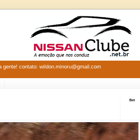
 gente! contato: wildon.minoru@gmail.com
Bet