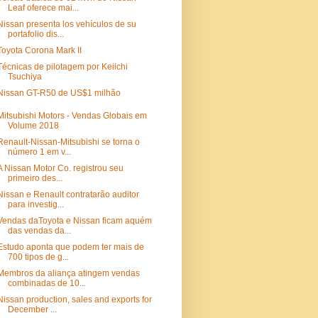
Leaf oferece mai...
Nissan presenta los vehículos de su
portafolio dis...
Toyota Corona Mark II
Técnicas de pilotagem por Keiichi
Tsuchiya
Nissan GT-R50 de US$1 milhão
Mitsubishi Motors - Vendas Globais em
Volume 2018
Renault-Nissan-Mitsubishi se torna o
número 1 em v...
A Nissan Motor Co. registrou seu
primeiro des...
Nissan e Renault contratarão auditor
para investig...
Vendas daToyota e Nissan ficam aquém
das vendas da...
Estudo aponta que podem ter mais de
700 tipos de g...
Membros da aliança atingem vendas
combinadas de 10...
Nissan production, sales and exports for
December ...