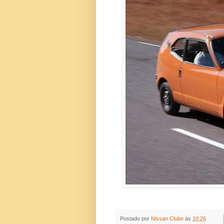
Postado por
Nissan Clube
às
10:26