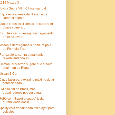
2019 Mazda 3
Toyota Supra V8 4.0 litros manual
O que está à frente da Nissan e da
Renault depois ...
Quase todos os sistemas de carro sem
chave vulnerá...
Os EUA estão investigando pagamento
de executivos ...
Nissan e.dams ganha a primeira pole
de Fórmula E e...
França alerta contra pagamento
"exorbitante" do ex...
Emmanuel Macron sugere que o novo
chairman da Rena...
Nissan Z-Car
O que fazer para extrair o máximo do ar-
condicionado
GM não sai do Brasil, mas
trabalhadores podem paga...
Robô com “traseiro suado” testa
durabilidade dos b...
Spotify está trabalhando em player para
veículos