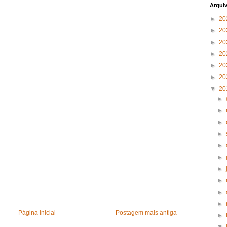
Arqui
►
20
►
20
►
20
►
20
►
20
►
20
▼
20
►
►
►
►
►
►
►
►
►
►
Página inicial
Postagem mais antiga
►