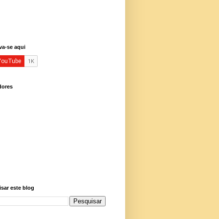
va-se aqui
dores
sar este blog