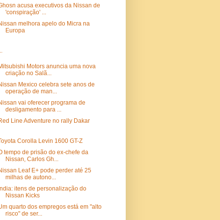
Ghosn acusa executivos da Nissan de
'conspiração' ...
Nissan melhora apelo do Micra na
Europa
..
Mitsubishi Motors anuncia uma nova
criação no Salã...
Nissan Mexico celebra sete anos de
operação de man...
Nissan vai oferecer programa de
desligamento para ...
Red Line Adventure no rally Dakar
Toyota Corolla Levin 1600 GT-Z
O tempo de prisão do ex-chefe da
Nissan, Carlos Gh...
Nissan Leaf E+ pode perder até 25
milhas de autono...
Índia: itens de personalização do
Nissan Kicks
Um quarto dos empregos está em "alto
risco" de ser...