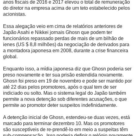
anos fiscais de 2016 e 2017 elevou o total de remuneração
do diretor na empresa acima de um teto estabelecido pelos
acionistas.
Essa alegação veio em cima de relatórios anteriores de
Japão Asahi e Nikkei jornais Ghosn que podem ter
funcionários repassado perdas de mais de um bilhão de
ienes (US $ 8,8 milhões) da negociação de derivados para
a montadora japonesa em 2008, durante a crise financeira
global.
Enquanto isso, a mídia japonesa diz que Ghosn poderia ser
preso novamente e ter sua prisão estendida novamente.
Ghosn foi preso em 19 de novembro e pode ser mantido por
até 22 dias pelos promotores, após o qual tem de ser
indiciado ou solto. Mas o sistema legal do Japão também
permite a nova detenção sob diferentes acusações, o que
permite ao promotor deter suspeitos indefinidamente.
A detenção inicial de Ghosn, estendeu-se duas vezes, está
marcado para terminar dezembro 10. Mas os promotores
são susceptíveis de re-prendê-lo em meio a suspeitas têm
sub-compensação . Isso poderia definir o relógio novamente