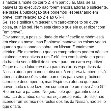
sinalizar a morte do carro Z, em particular. Mas, se as
palavras do executivo não forem encorajadoras o suficiente,
ele disse à publicação que podemos "esperar algo em
breve" com relação ao Z e ao GT-R.
Se isso significa um teaser, um carro-conceito ou outra
coisa, eu não sei. Nem está claro o que ele quer dizer com
"em breve".
Obviamente, a possibilidade de eletrificação também está
em cima da mesa, mas Espinosa manteve as coisas vagas
quando questionadas sobre um Nissan Z totalmente
elétrico. Ele mencionou que os compradores podem não ser
totalmente receptivos a um Z elétrico com bateria e o peso
da bateria seria difícil de superar para um carro esportivo.
O que mais o futuro reserva para os carros esportivos da
Nissan ainda permanece obscuro. A empresa também está
aberta a discussões sobre parcerias para seus próximos
carros de desempenho, mas Espinosa alertou que pode
haver muito o que fazer em comum entre um novo Z ou GT-
R e um carro parceiro. No geral, ele quer garantir que a
herança de ambos os carros seja preservada. Se isso não
acender um sorriso nos rostos dos fãs da Nissan, não sei o
que o fará.