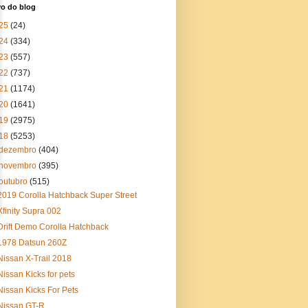
vo do blog
25
(24)
24
(334)
23
(557)
22
(737)
21
(1174)
20
(1641)
19
(2975)
18
(5253)
dezembro
(404)
novembro
(395)
outubro
(515)
2019 Corolla Hatchback Super Street
Xfinity Supra 002
Drift Demo Corolla Hatchback
1978 Datsun 260Z
Nissan X-Trail 2018
Nissan Kicks for pets
Nissan Kicks For Pets
Nissan GT-R