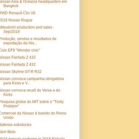
Nissan Asia & Oceania headquarters em
Bangkok
RWD Renault Clio V6
2018 Nissan Rogue
Mitsubishi production and sales -
Sep/2018
Produção, vendas e resultados de
exportação da Nis...
Civic EF9 "Wonder civic"
Nissan Fairlady Z 432
Nissan Fairlady Z 432
Nissan Skyline GT-R R32
Nissan convoca campanha obrigatória
para Kicks e V...
Nissan convoca recall do Versa e do
Kicks
Pesquisa global do MIT sobre o "Trolly
Problem"
Comercial da Nissan é banido do Reino
Unido
Baterias estruturais
Sem título