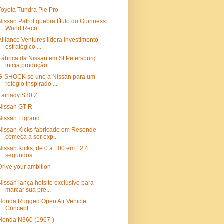
Toyota Tundra Pie Pro
Nissan Patrol quebra título do Guinness
World Reco...
Alliance Ventures lidera investimento
estratégico ...
Fábrica da Nissan em St.Petersburg
inicia produção...
G-SHOCK se une à Nissan para um
relógio inspirado ...
Fairlady S30 Z
Nissan GT-R
Nissan Elgrand
Nissan Kicks fabricado em Resende
começa a ser exp...
Nissan Kicks, de 0 a 100 em 12,4
segundos
Drive your ambition
Nissan lança hotsite exclusivo para
marcar sua pre...
Honda Rugged Open Air Vehicle
Concept
Honda N360 (1967-)