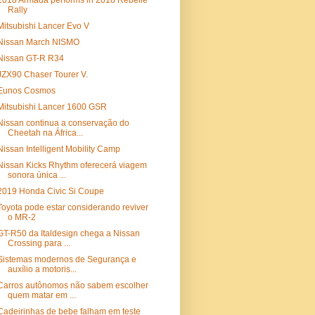
2018 Armada performs in 2018 Rebelle
Rally
Mitsubishi Lancer Evo V
Nissan March NISMO
Nissan GT-R R34
JZX90 Chaser Tourer V.
Eunos Cosmos
Mitsubishi Lancer 1600 GSR
Nissan continua a conservação do
Cheetah na África...
Nissan Intelligent Mobility Camp
Nissan Kicks Rhythm oferecerá viagem
sonora única ...
2019 Honda Civic Si Coupe
Toyota pode estar considerando reviver
o MR-2
GT-R50 da Italdesign chega a Nissan
Crossing para ...
Sistemas modernos de Segurança e
auxílio a motoris...
Carros autônomos não sabem escolher
quem matar em ...
Cadeirinhas de bebe falham em teste