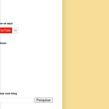
va-se aqui
dores
sar este blog