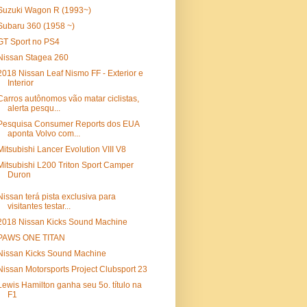
Suzuki Wagon R (1993~)
Subaru 360 (1958 ~)
GT Sport no PS4
Nissan Stagea 260
2018 Nissan Leaf Nismo FF - Exterior e
Interior
Carros autônomos vão matar ciclistas,
alerta pesqu...
Pesquisa Consumer Reports dos EUA
aponta Volvo com...
Mitsubishi Lancer Evolution VIII V8
Mitsubishi L200 Triton Sport Camper
Duron
Nissan terá pista exclusiva para
visitantes testar...
2018 Nissan Kicks Sound Machine
PAWS ONE TITAN
Nissan Kicks Sound Machine
Nissan Motorsports Project Clubsport 23
Lewis Hamilton ganha seu 5o. título na
F1