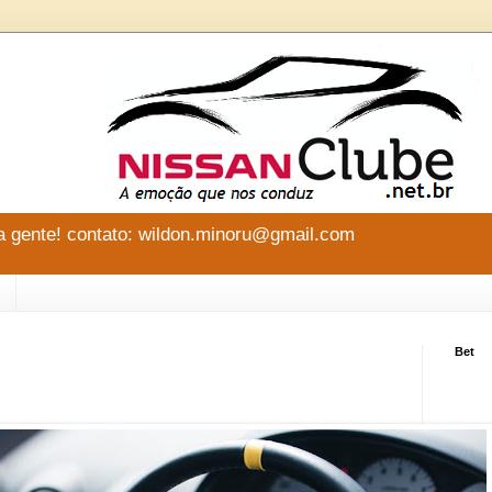
 gente! contato: wildon.minoru@gmail.com
Bet