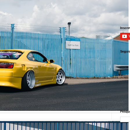
Inscre
Segui
Pesqui