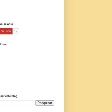
va-se aqui
dores
sar este blog