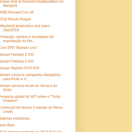
Nissan Asia & Oceania headquarters em
Bangkok
RWD Renault Clio V6
2018 Nissan Rogue
Mitsubishi production and sales -
Sep/2018
Produção, vendas e resultados de
exportação da Nis...
Civic EF9 "Wonder civic"
Nissan Fairlady Z 432
Nissan Fairlady Z 432
Nissan Skyline GT-R R32
Nissan convoca campanha obrigatória
para Kicks e V...
Nissan convoca recall do Versa e do
Kicks
Pesquisa global do MIT sobre o "Trolly
Problem"
Comercial da Nissan é banido do Reino
Unido
Baterias estruturais
Sem título