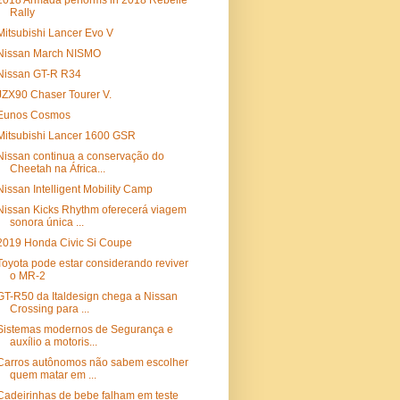
2018 Armada performs in 2018 Rebelle
Rally
Mitsubishi Lancer Evo V
Nissan March NISMO
Nissan GT-R R34
JZX90 Chaser Tourer V.
Eunos Cosmos
Mitsubishi Lancer 1600 GSR
Nissan continua a conservação do
Cheetah na África...
Nissan Intelligent Mobility Camp
Nissan Kicks Rhythm oferecerá viagem
sonora única ...
2019 Honda Civic Si Coupe
Toyota pode estar considerando reviver
o MR-2
GT-R50 da Italdesign chega a Nissan
Crossing para ...
Sistemas modernos de Segurança e
auxílio a motoris...
Carros autônomos não sabem escolher
quem matar em ...
Cadeirinhas de bebe falham em teste