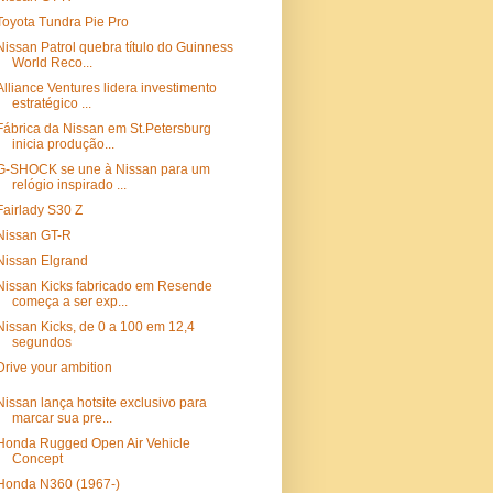
Toyota Tundra Pie Pro
Nissan Patrol quebra título do Guinness
World Reco...
Alliance Ventures lidera investimento
estratégico ...
Fábrica da Nissan em St.Petersburg
inicia produção...
G-SHOCK se une à Nissan para um
relógio inspirado ...
Fairlady S30 Z
Nissan GT-R
Nissan Elgrand
Nissan Kicks fabricado em Resende
começa a ser exp...
Nissan Kicks, de 0 a 100 em 12,4
segundos
Drive your ambition
Nissan lança hotsite exclusivo para
marcar sua pre...
Honda Rugged Open Air Vehicle
Concept
Honda N360 (1967-)