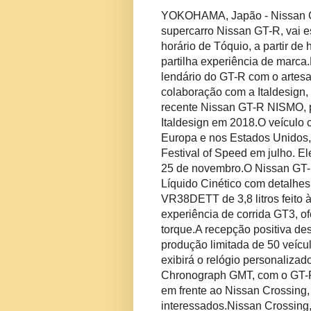
YOKOHAMA, Japão - Nissan GT
supercarro Nissan GT-R, vai es
horário de Tóquio, a partir de
partilha
experiência de marca.
lendário do GT-R com o artesa
colaboração com a Italdesign,
recente Nissan GT-R NISMO, 
Italdesign em 2018.
O veículo 
Europa e nos Estados Unidos,
Festival of Speed ​​em julho.
El
25 de novembro.
O Nissan GT-
Líquido Cinético com detalhes
VR38DETT de 3,8 litros feito
experiência de corrida GT3, 
torque.
A recepção positiva de
produção limitada de 50 veícu
exibirá o relógio personaliza
Chronograph GMT, com o GT
em frente ao Nissan Crossing,
interessados.
Nissan Crossing