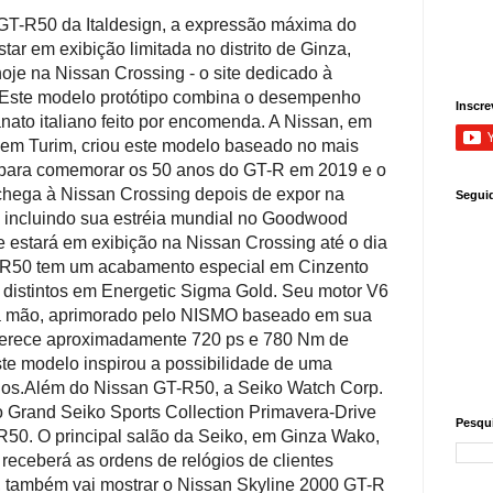
-R50 da Italdesign, a expressão máxima do
tar em exibição limitada no distrito de Ginza,
 hoje na Nissan Crossing - o site dedicado à
Este modelo protótipo combina o desempenho
Inscre
nato italiano feito por encomenda.
A Nissan, em
 em Turim, criou este modelo baseado no mais
para comemorar os 50 anos do GT-R em 2019 e o
chega à Nissan Crossing depois de expor na
Segui
 incluindo sua estréia mundial no Goodwood
e estará em exibição na Nissan Crossing até o dia
R50 tem um acabamento especial em Cinzento
 distintos em Energetic Sigma Gold.
Seu motor V6
 à mão, aprimorado pelo NISMO baseado em sua
oferece aproximadamente 720 ps e 780 Nm de
ste modelo inspirou a possibilidade de uma
los.
Além do Nissan GT-R50, a Seiko Watch Corp.
do Grand Seiko Sports Collection Primavera-Drive
Pesqui
-R50.
O principal salão da Seiko, em Ginza Wako,
 receberá as ordens de relógios de clientes
, também vai mostrar o Nissan Skyline 2000 GT-R