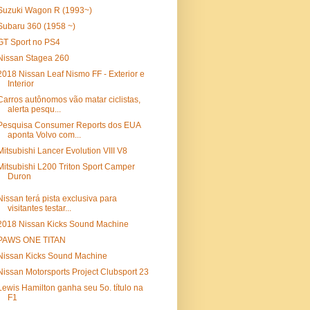
Suzuki Wagon R (1993~)
Subaru 360 (1958 ~)
GT Sport no PS4
Nissan Stagea 260
2018 Nissan Leaf Nismo FF - Exterior e
Interior
Carros autônomos vão matar ciclistas,
alerta pesqu...
Pesquisa Consumer Reports dos EUA
aponta Volvo com...
Mitsubishi Lancer Evolution VIII V8
Mitsubishi L200 Triton Sport Camper
Duron
Nissan terá pista exclusiva para
visitantes testar...
2018 Nissan Kicks Sound Machine
PAWS ONE TITAN
Nissan Kicks Sound Machine
Nissan Motorsports Project Clubsport 23
Lewis Hamilton ganha seu 5o. título na
F1