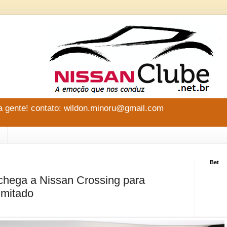
 gente! contato: wildon.minoru@gmail.com
Bet
chega a Nissan Crossing para
imitado