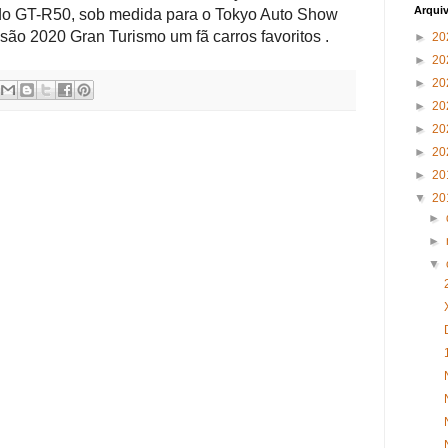
Arqui
do GT-R50, sob medida para o Tokyo Auto Show
são 2020 Gran Turismo um fã carros favoritos
.
►
20
►
20
►
20
►
20
►
20
►
20
►
20
▼
20
►
►
▼