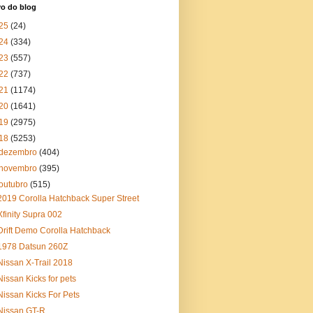
vo do blog
25
(24)
24
(334)
23
(557)
22
(737)
21
(1174)
20
(1641)
19
(2975)
18
(5253)
dezembro
(404)
novembro
(395)
outubro
(515)
2019 Corolla Hatchback Super Street
Xfinity Supra 002
Drift Demo Corolla Hatchback
1978 Datsun 260Z
Nissan X-Trail 2018
Nissan Kicks for pets
Nissan Kicks For Pets
Nissan GT-R