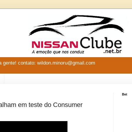
 gente! contato: wildon.minoru@gmail.com
Bet
falham em teste do Consumer