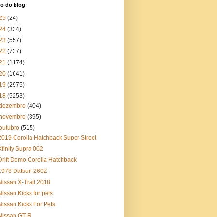
vo do blog
25
(24)
24
(334)
23
(557)
22
(737)
21
(1174)
20
(1641)
19
(2975)
18
(5253)
dezembro
(404)
novembro
(395)
outubro
(515)
2019 Corolla Hatchback Super Street
Xfinity Supra 002
Drift Demo Corolla Hatchback
1978 Datsun 260Z
Nissan X-Trail 2018
Nissan Kicks for pets
Nissan Kicks For Pets
Nissan GT-R