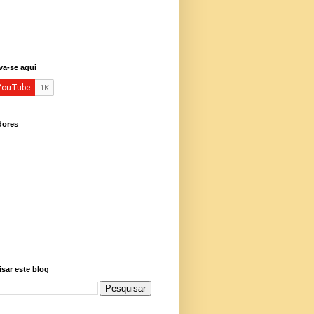
va-se aqui
dores
sar este blog