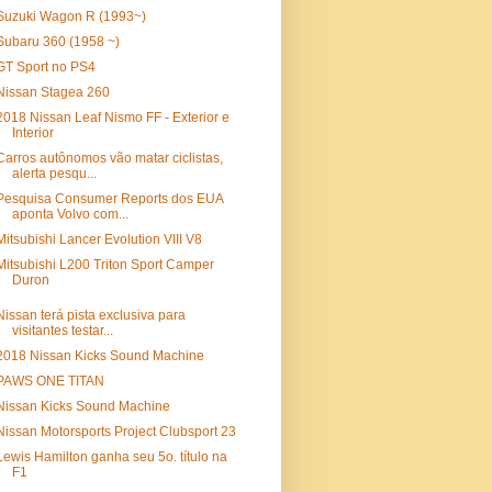
Suzuki Wagon R (1993~)
Subaru 360 (1958 ~)
GT Sport no PS4
Nissan Stagea 260
2018 Nissan Leaf Nismo FF - Exterior e
Interior
Carros autônomos vão matar ciclistas,
alerta pesqu...
Pesquisa Consumer Reports dos EUA
aponta Volvo com...
Mitsubishi Lancer Evolution VIII V8
Mitsubishi L200 Triton Sport Camper
Duron
Nissan terá pista exclusiva para
visitantes testar...
2018 Nissan Kicks Sound Machine
PAWS ONE TITAN
Nissan Kicks Sound Machine
Nissan Motorsports Project Clubsport 23
Lewis Hamilton ganha seu 5o. título na
F1