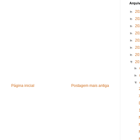
Arqui
►
20
►
20
►
20
►
20
►
20
►
20
►
20
▼
20
►
►
▼
Página inicial
Postagem mais antiga