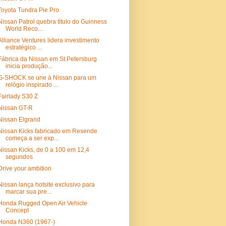
Toyota Tundra Pie Pro
Nissan Patrol quebra título do Guinness
World Reco...
Alliance Ventures lidera investimento
estratégico ...
Fábrica da Nissan em St.Petersburg
inicia produção...
G-SHOCK se une à Nissan para um
relógio inspirado ...
Fairlady S30 Z
Nissan GT-R
Nissan Elgrand
Nissan Kicks fabricado em Resende
começa a ser exp...
Nissan Kicks, de 0 a 100 em 12,4
segundos
Drive your ambition
Nissan lança hotsite exclusivo para
marcar sua pre...
Honda Rugged Open Air Vehicle
Concept
Honda N360 (1967-)