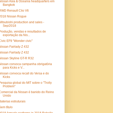
Nissan Asia & Oceania headquarters em
Bangkok
RWD Renault Clio V6
2018 Nissan Rogue
Mitsubishi production and sales -
Sep/2018
Produção, vendas e resultados de
exportação da Nis...
Civic EF9 "Wonder civic"
Nissan Fairlady Z 432
Nissan Fairlady Z 432
Nissan Skyline GT-R R32
Nissan convoca campanha obrigatória
para Kicks e V...
Nissan convoca recall do Versa e do
Kicks
Pesquisa global do MIT sobre o "Trolly
Problem"
Comercial da Nissan é banido do Reino
Unido
Baterias estruturais
Sem título