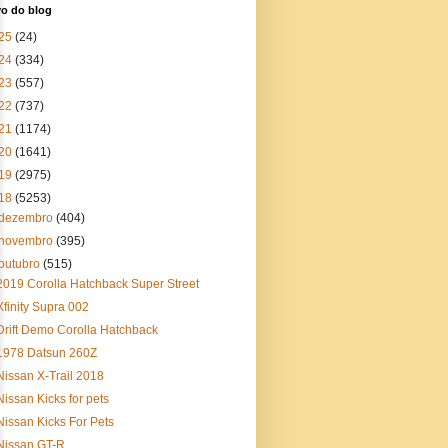
vo do blog
25
(24)
24
(334)
23
(557)
22
(737)
21
(1174)
20
(1641)
19
(2975)
18
(5253)
dezembro
(404)
novembro
(395)
outubro
(515)
2019 Corolla Hatchback Super Street
Xfinity Supra 002
Drift Demo Corolla Hatchback
1978 Datsun 260Z
Nissan X-Trail 2018
Nissan Kicks for pets
Nissan Kicks For Pets
Nissan GT-R