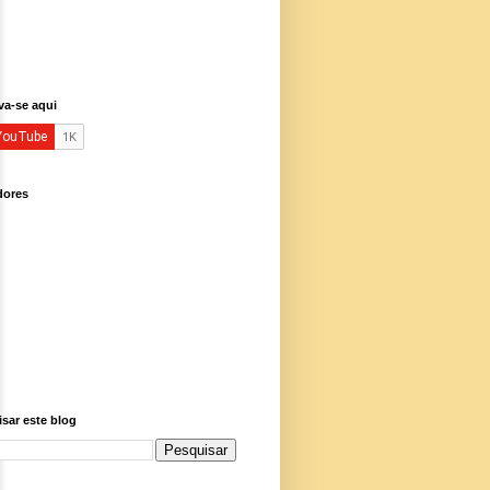
va-se aqui
dores
sar este blog