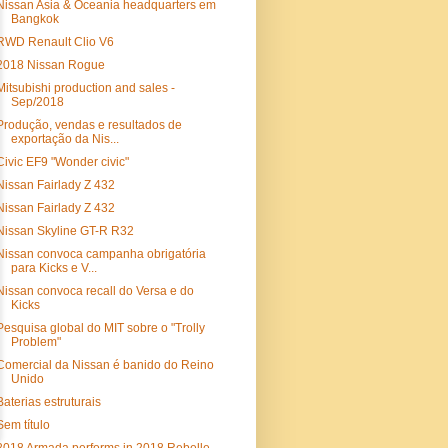
Nissan Asia & Oceania headquarters em
Bangkok
RWD Renault Clio V6
2018 Nissan Rogue
Mitsubishi production and sales -
Sep/2018
Produção, vendas e resultados de
exportação da Nis...
Civic EF9 "Wonder civic"
Nissan Fairlady Z 432
Nissan Fairlady Z 432
Nissan Skyline GT-R R32
Nissan convoca campanha obrigatória
para Kicks e V...
Nissan convoca recall do Versa e do
Kicks
Pesquisa global do MIT sobre o "Trolly
Problem"
Comercial da Nissan é banido do Reino
Unido
Baterias estruturais
Sem título