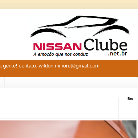
 gente! contato: wildon.minoru@gmail.com
Bet