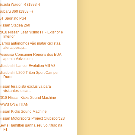
Suzuki Wagon R (1993~)
Subaru 360 (1958 ~)
GT Sport no PS4
Nissan Stagea 260
2018 Nissan Leaf Nismo FF - Exterior e
Interior
Carros autônomos vão matar ciclistas,
alerta pesqu...
Pesquisa Consumer Reports dos EUA
aponta Volvo com...
Mitsubishi Lancer Evolution VIII V8
Mitsubishi L200 Triton Sport Camper
Duron
Nissan terá pista exclusiva para
visitantes testar...
2018 Nissan Kicks Sound Machine
PAWS ONE TITAN
Nissan Kicks Sound Machine
Nissan Motorsports Project Clubsport 23
Lewis Hamilton ganha seu 5o. título na
F1