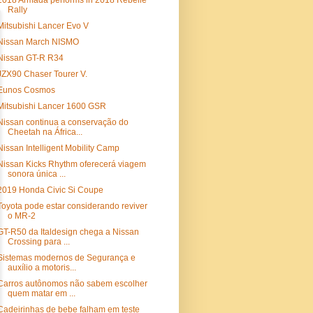
2018 Armada performs in 2018 Rebelle
Rally
Mitsubishi Lancer Evo V
Nissan March NISMO
Nissan GT-R R34
JZX90 Chaser Tourer V.
Eunos Cosmos
Mitsubishi Lancer 1600 GSR
Nissan continua a conservação do
Cheetah na África...
Nissan Intelligent Mobility Camp
Nissan Kicks Rhythm oferecerá viagem
sonora única ...
2019 Honda Civic Si Coupe
Toyota pode estar considerando reviver
o MR-2
GT-R50 da Italdesign chega a Nissan
Crossing para ...
Sistemas modernos de Segurança e
auxílio a motoris...
Carros autônomos não sabem escolher
quem matar em ...
Cadeirinhas de bebe falham em teste