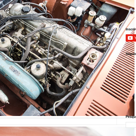
Inscre
Segui
Pesqui