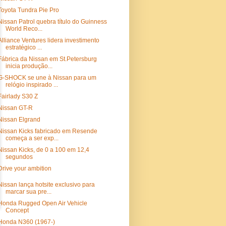
Toyota Tundra Pie Pro
Nissan Patrol quebra título do Guinness
World Reco...
Alliance Ventures lidera investimento
estratégico ...
Fábrica da Nissan em St.Petersburg
inicia produção...
G-SHOCK se une à Nissan para um
relógio inspirado ...
Fairlady S30 Z
Nissan GT-R
Nissan Elgrand
Nissan Kicks fabricado em Resende
começa a ser exp...
Nissan Kicks, de 0 a 100 em 12,4
segundos
Drive your ambition
Nissan lança hotsite exclusivo para
marcar sua pre...
Honda Rugged Open Air Vehicle
Concept
Honda N360 (1967-)