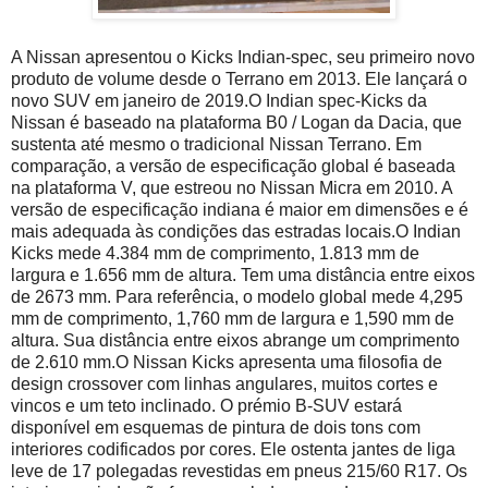
A Nissan apresentou o Kicks Indian-spec, seu primeiro novo
produto de volume desde o Terrano em 2013. Ele lançará o
novo SUV em janeiro de 2019.
O Indian spec-Kicks da
Nissan é baseado na plataforma B0 / Logan da Dacia, que
sustenta até mesmo o tradicional Nissan Terrano.
Em
comparação, a versão de especificação global é baseada
na plataforma V, que estreou no Nissan Micra em 2010. A
versão de especificação indiana é maior em dimensões e é
mais adequada às condições das estradas locais.
O Indian
Kicks mede 4.384 mm de comprimento, 1.813 mm de
largura e 1.656 mm de altura.
Tem uma distância entre eixos
de 2673 mm.
Para referência, o modelo global mede 4,295
mm de comprimento, 1,760 mm de largura e 1,590 mm de
altura.
Sua distância entre eixos abrange um comprimento
de 2.610 mm.
O Nissan Kicks apresenta uma filosofia de
design crossover com linhas angulares, muitos cortes e
vincos e um teto inclinado.
O prémio B-SUV estará
disponível em esquemas de pintura de dois tons com
interiores codificados por cores.
Ele ostenta jantes de liga
leve de 17 polegadas revestidas em pneus 215/60 R17.
Os