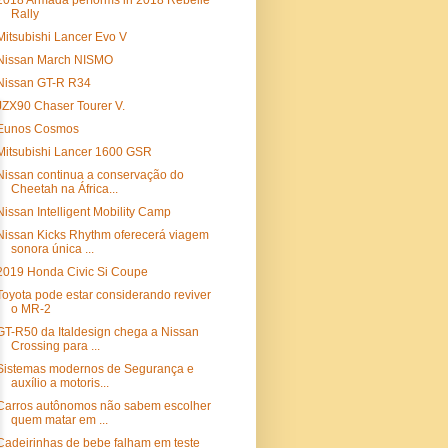
2018 Armada performs in 2018 Rebelle
Rally
Mitsubishi Lancer Evo V
Nissan March NISMO
Nissan GT-R R34
JZX90 Chaser Tourer V.
Eunos Cosmos
Mitsubishi Lancer 1600 GSR
Nissan continua a conservação do
Cheetah na África...
Nissan Intelligent Mobility Camp
Nissan Kicks Rhythm oferecerá viagem
sonora única ...
2019 Honda Civic Si Coupe
Toyota pode estar considerando reviver
o MR-2
GT-R50 da Italdesign chega a Nissan
Crossing para ...
Sistemas modernos de Segurança e
auxílio a motoris...
Carros autônomos não sabem escolher
quem matar em ...
Cadeirinhas de bebe falham em teste