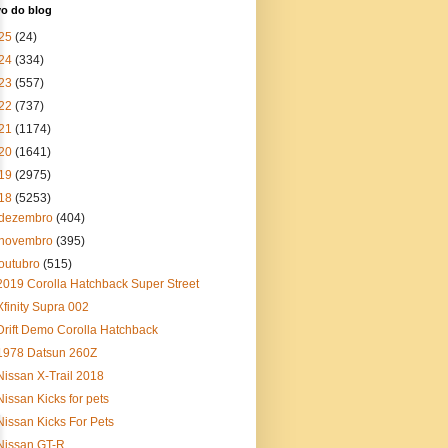
vo do blog
25
(24)
24
(334)
23
(557)
22
(737)
21
(1174)
20
(1641)
19
(2975)
18
(5253)
dezembro
(404)
novembro
(395)
outubro
(515)
2019 Corolla Hatchback Super Street
Xfinity Supra 002
Drift Demo Corolla Hatchback
1978 Datsun 260Z
Nissan X-Trail 2018
Nissan Kicks for pets
Nissan Kicks For Pets
Nissan GT-R