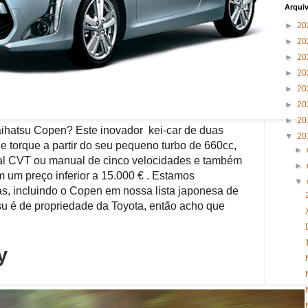
Arqui
►
20
►
20
►
20
►
20
►
20
►
20
►
20
aihatsu Copen?
Este inovador kei-car de duas
▼
20
 de torque a partir do seu pequeno turbo de 660cc,
►
al CVT ou manual de cinco velocidades e também
►
 um preço inferior a 15.000 €
.
Estamos
▼
s, incluindo o Copen em nossa lista japonesa de
u é de propriedade da Toyota, então acho que
y