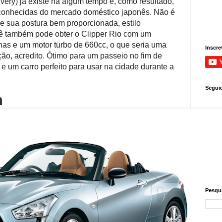
very) já existe há algum tempo e, como resultado,
conhecidas do mercado doméstico japonês.
Não é
e sua postura bem proporcionada, estilo
ê também pode obter o Clipper Rio com um
as e um motor turbo de 660cc, o que seria uma
Inscre
ão, acredito.
Ótimo para um passeio no fim de
 e
um carro perfeito para usar na cidade durante a
Segui
n
Pesqui