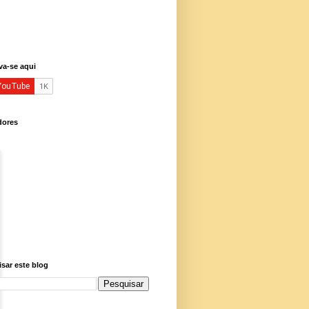
va-se aqui
dores
sar este blog