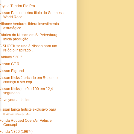
Toyota Tundra Pie Pro
Nissan Patrol quebra título do Guinness
World Reco...
Alliance Ventures lidera investimento
estratégico ...
Fábrica da Nissan em St.Petersburg
inicia produção...
G-SHOCK se une à Nissan para um
relógio inspirado ...
Fairlady S30 Z
Nissan GT-R
Nissan Elgrand
Nissan Kicks fabricado em Resende
começa a ser exp...
Nissan Kicks, de 0 a 100 em 12,4
segundos
Drive your ambition
Nissan lança hotsite exclusivo para
marcar sua pre...
Honda Rugged Open Air Vehicle
Concept
Honda N360 (1967-)