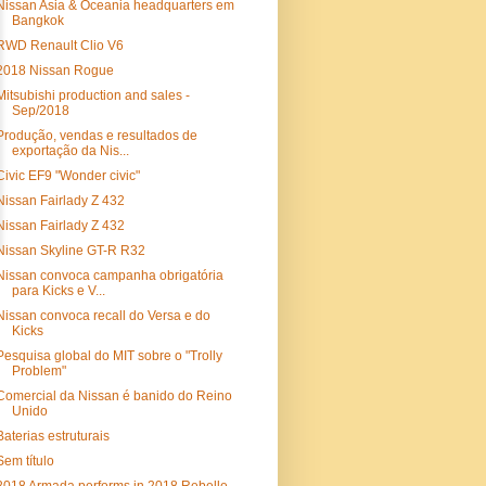
Nissan Asia & Oceania headquarters em
Bangkok
RWD Renault Clio V6
2018 Nissan Rogue
Mitsubishi production and sales -
Sep/2018
Produção, vendas e resultados de
exportação da Nis...
Civic EF9 "Wonder civic"
Nissan Fairlady Z 432
Nissan Fairlady Z 432
Nissan Skyline GT-R R32
Nissan convoca campanha obrigatória
para Kicks e V...
Nissan convoca recall do Versa e do
Kicks
Pesquisa global do MIT sobre o "Trolly
Problem"
Comercial da Nissan é banido do Reino
Unido
Baterias estruturais
Sem título