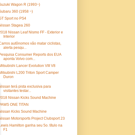
Suzuki Wagon R (1993~)
Subaru 360 (1958 ~)
GT Sport no PS4
Nissan Stagea 260
2018 Nissan Leaf Nismo FF - Exterior e
Interior
Carros autônomos vão matar ciclistas,
alerta pesqu...
Pesquisa Consumer Reports dos EUA
aponta Volvo com...
Mitsubishi Lancer Evolution VIII V8
Mitsubishi L200 Triton Sport Camper
Duron
Nissan terá pista exclusiva para
visitantes testar...
2018 Nissan Kicks Sound Machine
PAWS ONE TITAN
Nissan Kicks Sound Machine
Nissan Motorsports Project Clubsport 23
Lewis Hamilton ganha seu 5o. título na
F1