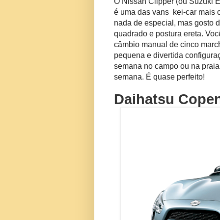
O Nissan Clipper (ou Suzuki E
é uma das vans kei-car mais 
nada de especial, mas gosto d
quadrado e postura ereta.
Voc
câmbio manual de cinco march
pequena e divertida configuraç
semana no campo ou na praia
semana.
É quase perfeito!
Daihatsu Cope