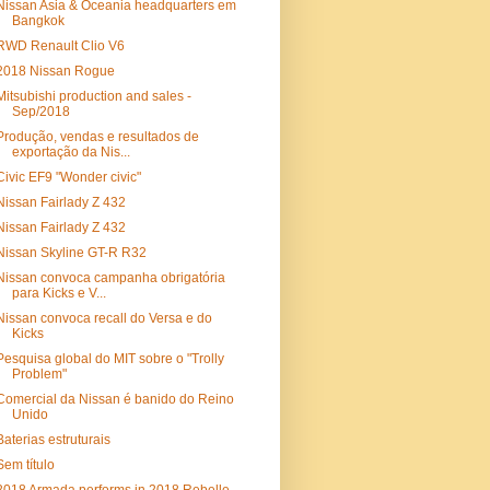
Nissan Asia & Oceania headquarters em
Bangkok
RWD Renault Clio V6
2018 Nissan Rogue
Mitsubishi production and sales -
Sep/2018
Produção, vendas e resultados de
exportação da Nis...
Civic EF9 "Wonder civic"
Nissan Fairlady Z 432
Nissan Fairlady Z 432
Nissan Skyline GT-R R32
Nissan convoca campanha obrigatória
para Kicks e V...
Nissan convoca recall do Versa e do
Kicks
Pesquisa global do MIT sobre o "Trolly
Problem"
Comercial da Nissan é banido do Reino
Unido
Baterias estruturais
Sem título