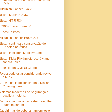
2018 Armada performs in 2018 Rebelle
Rally
Mitsubishi Lancer Evo V
Nissan March NISMO
Nissan GT-R R34
JZX90 Chaser Tourer V.
Eunos Cosmos
Mitsubishi Lancer 1600 GSR
Nissan continua a conservação do
Cheetah na África...
Nissan Intelligent Mobility Camp
Nissan Kicks Rhythm oferecerá viagem
sonora única ...
2019 Honda Civic Si Coupe
Toyota pode estar considerando reviver
o MR-2
GT-R50 da Italdesign chega a Nissan
Crossing para ...
Sistemas modernos de Segurança e
auxílio a motoris...
Carros autônomos não sabem escolher
quem matar em ...
Cadeirinhas de bebe falham em teste