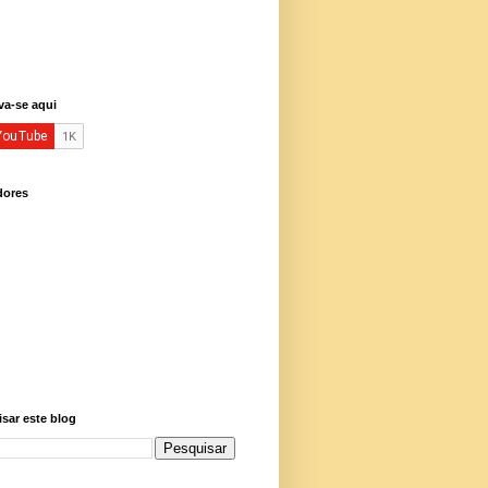
va-se aqui
dores
sar este blog