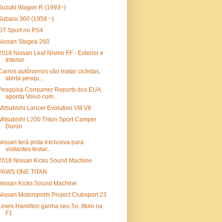
Suzuki Wagon R (1993~)
Subaru 360 (1958 ~)
GT Sport no PS4
Nissan Stagea 260
2018 Nissan Leaf Nismo FF - Exterior e
Interior
Carros autônomos vão matar ciclistas,
alerta pesqu...
Pesquisa Consumer Reports dos EUA
aponta Volvo com...
Mitsubishi Lancer Evolution VIII V8
Mitsubishi L200 Triton Sport Camper
Duron
Nissan terá pista exclusiva para
visitantes testar...
2018 Nissan Kicks Sound Machine
PAWS ONE TITAN
Nissan Kicks Sound Machine
Nissan Motorsports Project Clubsport 23
Lewis Hamilton ganha seu 5o. título na
F1