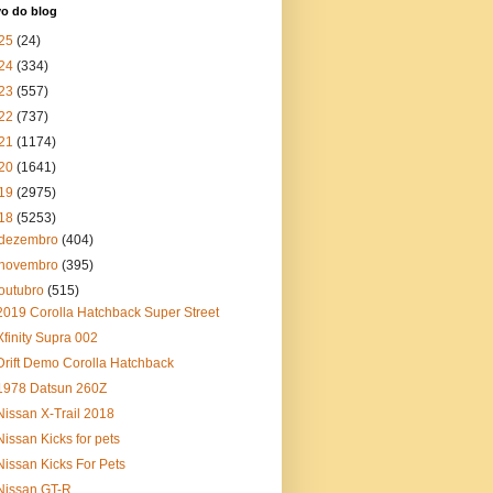
vo do blog
25
(24)
24
(334)
23
(557)
22
(737)
21
(1174)
20
(1641)
19
(2975)
18
(5253)
dezembro
(404)
novembro
(395)
outubro
(515)
2019 Corolla Hatchback Super Street
Xfinity Supra 002
Drift Demo Corolla Hatchback
1978 Datsun 260Z
Nissan X-Trail 2018
Nissan Kicks for pets
Nissan Kicks For Pets
Nissan GT-R