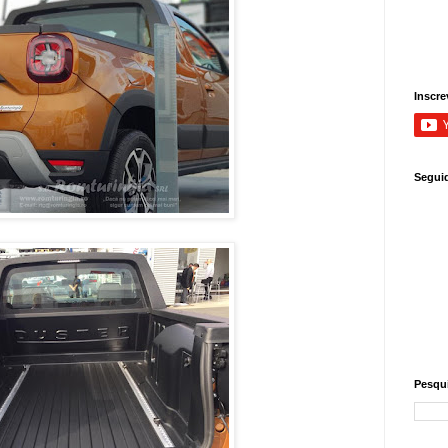
Inscre
Segui
Pesqui