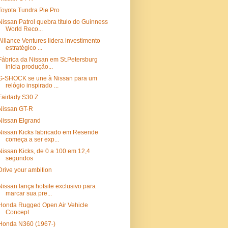
Toyota Tundra Pie Pro
Nissan Patrol quebra título do Guinness
World Reco...
Alliance Ventures lidera investimento
estratégico ...
Fábrica da Nissan em St.Petersburg
inicia produção...
G-SHOCK se une à Nissan para um
relógio inspirado ...
Fairlady S30 Z
Nissan GT-R
Nissan Elgrand
Nissan Kicks fabricado em Resende
começa a ser exp...
Nissan Kicks, de 0 a 100 em 12,4
segundos
Drive your ambition
Nissan lança hotsite exclusivo para
marcar sua pre...
Honda Rugged Open Air Vehicle
Concept
Honda N360 (1967-)