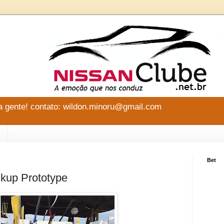
 gente! contato: wildon.minoru@gmail.com
Bet
ckup Prototype