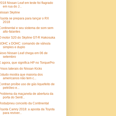
2018 Nissan Leaf em teste foi flagrado
em rua do J...
Nissan Skyline
Toyota se prepara para lançar o RX
2018
Continental e seu sistema de som sem
alto-falantes
O motor S20 do Skyline GT-R Hakosuka
SOHC x DOHC: comando de válvula
simples e duplo
Novo Nissan Leaf chega em 06 de
setembro
E agora, que significa HP no TorquePro
Frisos laterais do Nissan Kicks
Estudo mostra que maioria dos
americanos não tem c...
Contran proíbe uso de gás liquefeito de
petróleo e...
Problema da maçaneta de abertura da
porta do Sentr...
Roda/pneu conceito da Continental
Toyota Camry 2018: a aposta da Toyota
para reviver...