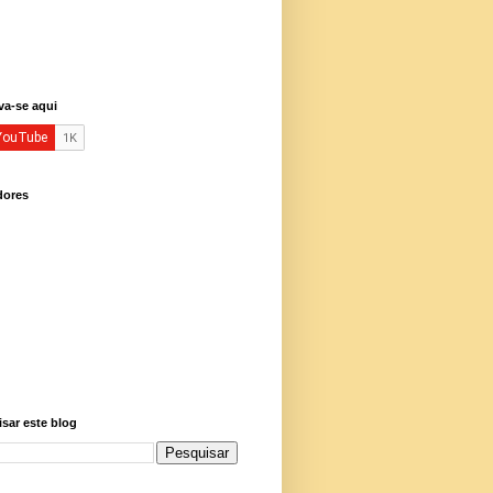
va-se aqui
dores
sar este blog