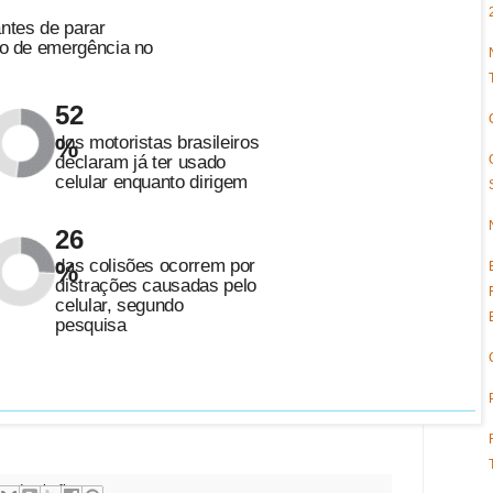
antes de parar
o de emergência no
52
dos motoristas brasileiros
%
declaram já ter usado
celular enquanto dirigem
26
das colisões ocorrem por
%
distrações causadas pelo
celular, segundo
pesquisa
ando ele fixo