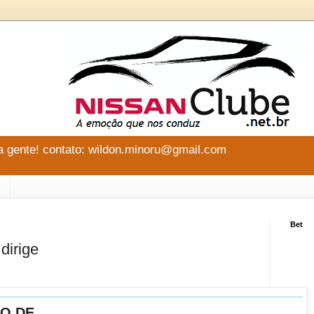
 gente! contato: wildon.minoru@gmail.com
Bet
dirige
SO DE