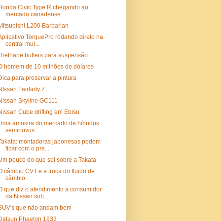
Honda Civic Type R chegando ao
mercado canadense
Mitsubishi L200 Barbarian
Aplicativo TorquePro rodando direto na
central mul...
Urethane buffers para suspensão
O homem de 10 milhões de dólares
Dica para preservar a pintura
NIssan Fairlady Z
Nissan Skyline GC111
Nissan Cube drifting em Ebisu
Uma amostra do mercado de híbridos
seminovos
Takata: montadoras japonesas podem
ficar com o pre...
Um pouco do que sei sobre a Takata
O câmbio CVT e a troca do fluido de
cãmbio
O que diz o atendimento a consumidor
da Nissan sob...
SUV's que não andam bem
Datsun Phaeton 1933