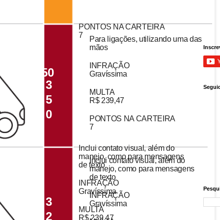
PONTOS NA CARTEIRA
7
Para ligações, utilizando uma das
mãos
Inscre
INFRAÇÃO
350
Gravíssima
3
Segui
MULTA
5
R$ 239,47
0
PONTOS NA CARTEIRA
7
Inclui contato visual, além do
manejo, como para mensagens
Inclui contato visual, além do
de texto
manejo, como para mensagens
de texto
INFRAÇÃO
Pesqui
Gravíssima
INFRAÇÃO
3
Gravíssima
MULTA
2
R$ 239,47