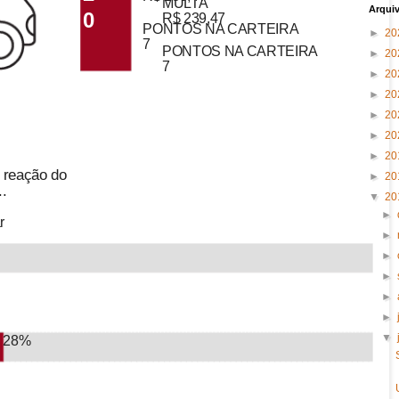
MULTA
Arqui
0
R$ 239,47
PONTOS NA CARTEIRA
►
20
7
PONTOS NA CARTEIRA
►
20
7
►
20
►
20
►
20
►
20
►
20
 reação do
►
20
..
▼
20
►
r
►
►
►
►
►
▼
28%