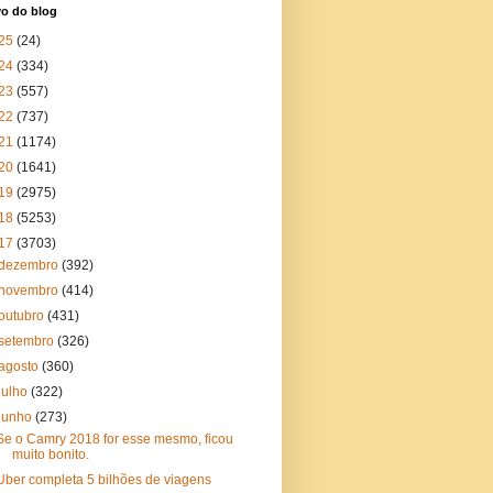
vo do blog
25
(24)
24
(334)
23
(557)
22
(737)
21
(1174)
20
(1641)
19
(2975)
18
(5253)
17
(3703)
dezembro
(392)
novembro
(414)
outubro
(431)
setembro
(326)
agosto
(360)
julho
(322)
junho
(273)
Se o Camry 2018 for esse mesmo, ficou
muito bonito.
Uber completa 5 bilhões de viagens