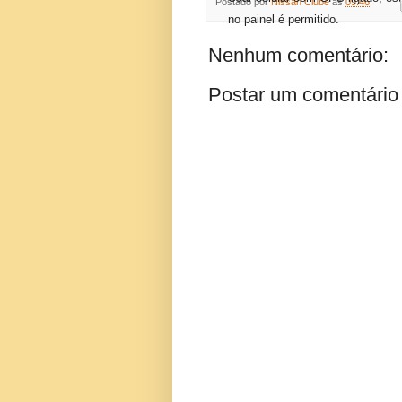
Postado por
Nissan Clube
às
09:46
no painel é permitido.
Nenhum comentário:
Postar um comentário