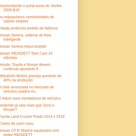
Desmontando o porta-luvas do Sentra
2009 B16
As impopulares caminhonetes de
cabine simples
Takata protocola pedido de falência
Nissan Serena: sistema de freio
inteligente
Nissan Serena Impul bodykit
Nissan RB26DETT Twin Cam 24
válvulas
Honda, Toyota e Nissan devem
continuar apoiando fi...
Mitsubishi Motors planeja aumento de
40% na produção
A crise anunciada no mercado de
veículos usados no...
O futuro para montadoras de veículos
Nintendo já vale mais que Sony e
Nissan?
Toyota Land Cruiser Prado 2014 x 2018
Cheiro de carro novo
Nissan GT-R Skyline equipados com
motor RB26DETT