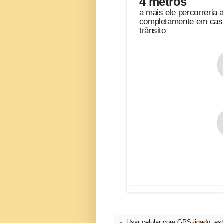
4 metros
a mais ele percorreria 
completamente em cas
trânsito
Usar celular com GPS ligado, est