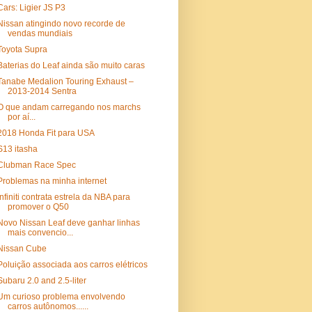
Cars: Ligier JS P3
Nissan atingindo novo recorde de
vendas mundiais
Toyota Supra
Baterias do Leaf ainda são muito caras
Tanabe Medalion Touring Exhaust –
2013-2014 Sentra
O que andam carregando nos marchs
por aí...
2018 Honda Fit para USA
S13 itasha
Clubman Race Spec
Problemas na minha internet
Infiniti contrata estrela da NBA para
promover o Q50
Novo Nissan Leaf deve ganhar linhas
mais convencio...
Nissan Cube
Poluição associada aos carros elétricos
Subaru 2.0 and 2.5-liter
Um curioso problema envolvendo
carros autônomos......