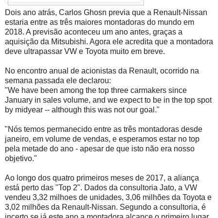
Dois ano atrás, Carlos Ghosn previa que a Renault-Nissan
estaria entre as três maiores montadoras do mundo em
2018. A previsão aconteceu um ano antes, graças a
aquisição da Mitsubishi. Agora ele acredita que a montadora
deve ultrapassar VW e Toyota muito em breve.
No encontro anual de acionistas da Renault, ocorrido na
semana passada ele declarou:
"We have been among the top three carmakers since
January in sales volume, and we expect to be in the top spot
by midyear -- although this was not our goal."
"Nós temos permanecido entre as três montadoras desde
janeiro, em volume de vendas, e esperamos estar no top
pela metade do ano - apesar de que isto não era nosso
objetivo."
Ao longo dos quatro primeiros meses de 2017, a aliança
está perto das "Top 2". Dados da consultoria Jato, a VW
vendeu 3,32 milhoes de unidades, 3,06 milhões da Toyota e
3,02 milhões da Renault-Nissan. Segundo a consultoria, é
incerto se já este ano a montadora alcance o primeiro lugar,