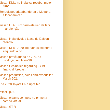
Nissan Kicks na índia vai receber motor
turbo
Renault poderia abandonar o Megane,
e focar em car...
Nissan LEAF: um carro elétrico de fácil
manutenção
Nissan India divulga tease do Datsun
redi-Go
Nissan Kicks 2020: pequenas melhoras
enquanto o no...
Nissan prevê queda de 78% na
produção em Maio/20 n...
Nissan files notice regarding FY19
financial forecast
Nissan production, sales and exports for
March 202...
The 2020 Toyota GR Supra RZ
Infiniti QX50
Nissan e.dams compete na primeira
corrida virtual ...
Nissan GT-R