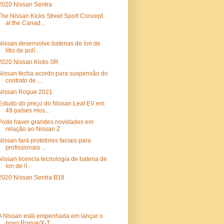
2020 Nissan Sentra
The Nissan Kicks Street Sport Concept
at the Canad...
Nissan desenvolve baterias de íon de
lítio de polí...
2020 Nissan Kicks SR
Nissan fecha acordo para suspensão do
contrato de ...
Nissan Rogue 2021
Estudo do preço do Nissan Leaf EV em
49 países mos...
Pode haver grandes novidades em
relação ao Nissan Z
Nissan fará protetores faciais para
profissionais ...
Nissan licencia tecnologia de bateria de
íon de lí...
2020 Nissan Sentra B18
A Nissan está empenhada em lançar o
novo Rogue/X-T...