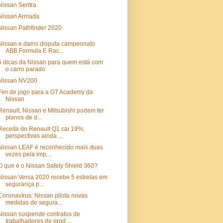
Nissan Sentra
Nissan Armada
Nissan Pathfinder 2020
Nissan e.dams disputa campeonato
ABB Formula E Rac...
5 dicas da Nissan para quem está com
o carro parado
Nissan NV200
Fim de jogo para a GT Academy da
Nissan
Renault, Nissan e Mitsubishi podem ter
planos de d...
Receita do Renault Q1 cai 19%;
perspectivas ainda ...
Nissan LEAF é reconhecido mais duas
vezes pela imp...
O que é o Nissan Safety Shield 360?
Nissan Versa 2020 recebe 5 estrelas em
segurança p...
Coronavírus: Nissan pilota novas
medidas de segura...
Nissan suspende contratos de
trabalhadores de prod...