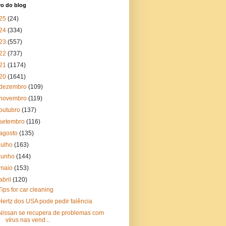
vo do blog
25
(24)
24
(334)
23
(557)
22
(737)
21
(1174)
20
(1641)
dezembro
(109)
novembro
(119)
outubro
(137)
setembro
(116)
agosto
(135)
julho
(163)
junho
(144)
maio
(153)
abril
(120)
Tips for car cleaning
Hertz dos USA pode pedir falência
Nissan se recupera de problemas com
vírus nas vend...