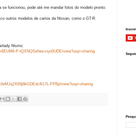
 se funcionou, pode até me mandar fotos do modelo pronto.
ico outros modelos de carros da Nissan, como o GT-R.
Inscre
irlady Nismo:
y7b-Kr6EUM6-P-tQXNQSehwcxsjn0UDE/view?usp=sharing
Segui
_oazL0eMJq2X69j8kGDEdc8i17L-FPBp/view?usp=sharing
Pesqui