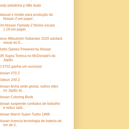
body petutinha p little dude
Manual e molde para produção do
Nissan Z em papel ...
Um Nissan Fairlady Z Nismo escala
1:18 em papel
Novo Mitsubishi Outlander 2020 adotará
visual do E...
Retro Games Powered by Nissan
GR Supra Tomica no McDonald's do
Japão
O 370Z ganha um sucessor
Nissan 370 Z
Datsun 240 Z
Nissan fecha sede global, outros sites
no Japão at...
Nissan Coloring Book
Nissan suspende contratos de trabalho
e reduz salá...
Nissan March Super Turbo 1989
Nissan licencia tecnologia de bateria de
íon de lí...