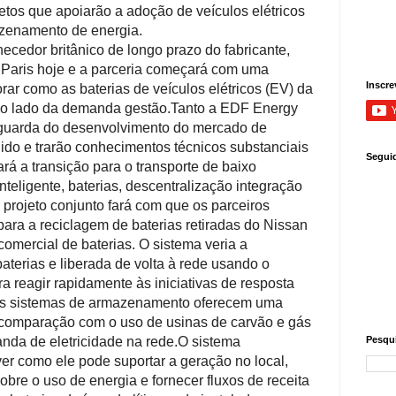
jetos que apoiarão a adoção de veículos elétricos
zenamento de energia.
ecedor britânico de longo prazo do fabricante,
 Paris hoje e a parceria começará com uma
Inscre
rar como as baterias de veículos elétricos (EV) da
 o lado da demanda
gestão.
Tanto a EDF Energy
nguarda do desenvolvimento do mercado de
nido e trarão conhecimentos técnicos substanciais
Segui
rá a transição para o transporte de baixo
teligente, baterias, descentralização
integração
 projeto conjunto fará com que os parceiros
ara a reciclagem de baterias retiradas do Nissan
omercial de baterias.
O sistema veria a
aterias e liberada de volta à rede usando o
 reagir rapidamente às iniciativas de resposta
s sistemas de armazenamento oferecem uma
comparação com o uso de usinas de carvão e gás
nda de eletricidade na rede.
O sistema
Pesqui
er como ele pode suportar a geração no local,
sobre o uso de energia e fornecer fluxos de receita