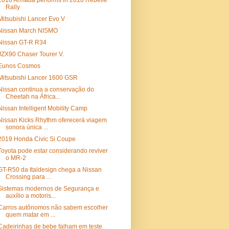
2018 Armada performs in 2018 Rebelle
Rally
Mitsubishi Lancer Evo V
Nissan March NISMO
Nissan GT-R R34
JZX90 Chaser Tourer V.
Eunos Cosmos
Mitsubishi Lancer 1600 GSR
Nissan continua a conservação do
Cheetah na África...
Nissan Intelligent Mobility Camp
Nissan Kicks Rhythm oferecerá viagem
sonora única ...
2019 Honda Civic Si Coupe
Toyota pode estar considerando reviver
o MR-2
GT-R50 da Italdesign chega a Nissan
Crossing para ...
Sistemas modernos de Segurança e
auxílio a motoris...
Carros autônomos não sabem escolher
quem matar em ...
Cadeirinhas de bebe falham em teste