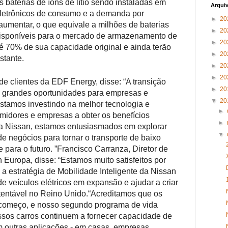
s baterias de íons de lítio sendo instaladas em
Arqui
eletrônicos de consumo e a demanda por
►
20
 aumentar, o que equivale a milhões de baterias
►
20
 disponíveis para o mercado de armazenamento de
►
20
é 70% de sua capacidade original e ainda terão
►
20
stante.
►
20
►
20
 de clientes da EDF Energy, disse: “A transição
►
20
ce grandes oportunidades para empresas e
▼
20
estamos investindo na melhor tecnologia e
►
midores e empresas a obter os benefícios
►
a Nissan, estamos entusiasmados em explorar
▼
e negócios para tornar o transporte de baixo
para o futuro. ”
Francisco Carranza, Diretor de
 Europa, disse: “Estamos muito satisfeitos por
á a estratégia de Mobilidade Inteligente da Nissan
e veículos elétricos em expansão e ajudar a criar
tentável no Reino Unido.
“Acreditamos que os
o começo, e nosso segundo programa de vida
ssos carros continuem a fornecer capacidade de
outras aplicações - em casas, empresas,