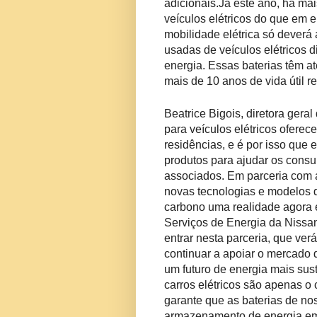
adicionais.
Já este ano, há mai
veículos elétricos do que em 
mobilidade elétrica só deverá
usadas de veículos elétricos
energia.
Essas baterias têm at
mais de 10 anos de vida útil re
Beatrice Bigois, diretora geral
para veículos elétricos ofere
residências, e é por isso que 
produtos para ajudar os consu
associados.
Em parceria com 
novas tecnologias e modelos d
carbono uma realidade agora e 
Serviços de Energia da Nissan
entrar nesta parceria, que ver
continuar a apoiar o mercado d
um futuro de energia mais sus
carros elétricos são apenas 
garante que as baterias de no
armazenamento de energia em 