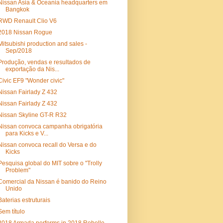
Nissan Asia & Oceania headquarters em
Bangkok
RWD Renault Clio V6
2018 Nissan Rogue
Mitsubishi production and sales -
Sep/2018
Produção, vendas e resultados de
exportação da Nis...
Civic EF9 "Wonder civic"
Nissan Fairlady Z 432
Nissan Fairlady Z 432
Nissan Skyline GT-R R32
Nissan convoca campanha obrigatória
para Kicks e V...
Nissan convoca recall do Versa e do
Kicks
Pesquisa global do MIT sobre o "Trolly
Problem"
Comercial da Nissan é banido do Reino
Unido
Baterias estruturais
Sem título