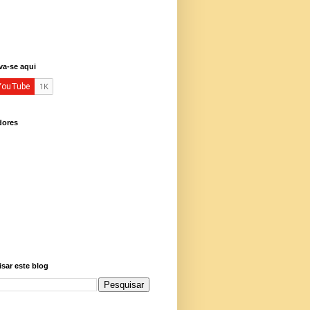
va-se aqui
dores
sar este blog