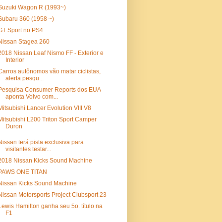
Suzuki Wagon R (1993~)
Subaru 360 (1958 ~)
GT Sport no PS4
Nissan Stagea 260
2018 Nissan Leaf Nismo FF - Exterior e
Interior
Carros autônomos vão matar ciclistas,
alerta pesqu...
Pesquisa Consumer Reports dos EUA
aponta Volvo com...
Mitsubishi Lancer Evolution VIII V8
Mitsubishi L200 Triton Sport Camper
Duron
Nissan terá pista exclusiva para
visitantes testar...
2018 Nissan Kicks Sound Machine
PAWS ONE TITAN
Nissan Kicks Sound Machine
Nissan Motorsports Project Clubsport 23
Lewis Hamilton ganha seu 5o. título na
F1