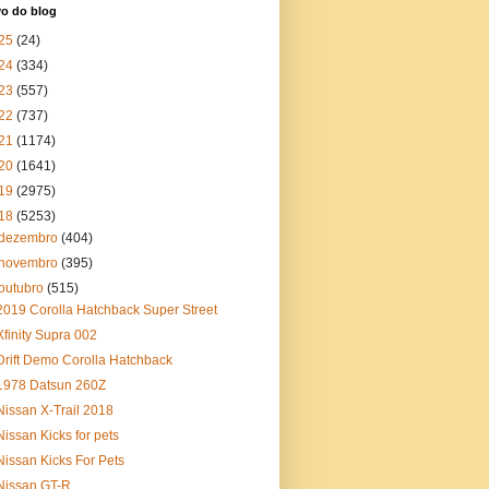
vo do blog
25
(24)
24
(334)
23
(557)
22
(737)
21
(1174)
20
(1641)
19
(2975)
18
(5253)
dezembro
(404)
novembro
(395)
outubro
(515)
2019 Corolla Hatchback Super Street
Xfinity Supra 002
Drift Demo Corolla Hatchback
1978 Datsun 260Z
Nissan X-Trail 2018
Nissan Kicks for pets
Nissan Kicks For Pets
Nissan GT-R