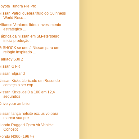
Toyota Tundra Pie Pro
Nissan Patrol quebra título do Guinness
World Reco...
Alliance Ventures lidera investimento
estratégico ...
Fábrica da Nissan em St.Petersburg
inicia produção...
G-SHOCK se une à Nissan para um
relógio inspirado ...
Fairlady S30 Z
Nissan GT-R
Nissan Elgrand
Nissan Kicks fabricado em Resende
começa a ser exp...
Nissan Kicks, de 0 a 100 em 12,4
segundos
Drive your ambition
Nissan lança hotsite exclusivo para
marcar sua pre...
Honda Rugged Open Air Vehicle
Concept
Honda N360 (1967-)