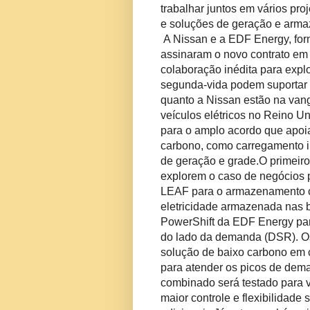
trabalhar juntos em vários pro
e soluções de geração e arma
A Nissan e a EDF Energy, forn
assinaram o novo contrato em
colaboração inédita para explo
segunda-vida podem suportar
quanto a Nissan estão na va
veículos elétricos no Reino U
para o amplo acordo que apoia
carbono, como carregamento in
de geração e grade.
O primeiro
explorem o caso de negócios p
LEAF para o armazenamento c
eletricidade armazenada nas b
PowerShift da EDF Energy para
do lado da demanda (DSR).
O
solução de baixo carbono em 
para atender os picos de dema
combinado será testado para v
maior controle e flexibilidade 