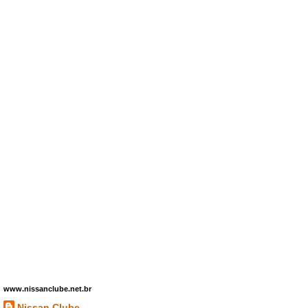
www.nissanclube.net.br
Nissan Clube