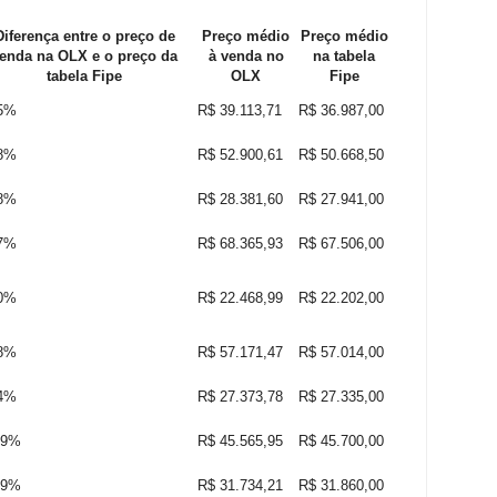
Diferença entre o preço de
Preço médio
Preço médio
enda na OLX e o preço da
à venda no
na tabela
tabela Fipe
OLX
Fipe
75%
R$ 39.113,71
R$ 36.987,00
28%
R$ 52.900,61
R$ 50.668,50
58%
R$ 28.381,60
R$ 27.941,00
27%
R$ 68.365,93
R$ 67.506,00
20%
R$ 22.468,99
R$ 22.202,00
28%
R$ 57.171,47
R$ 57.014,00
14%
R$ 27.373,78
R$ 27.335,00
29%
R$ 45.565,95
R$ 45.700,00
39%
R$ 31.734,21
R$ 31.860,00