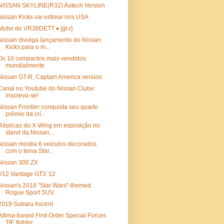
NISSAN SKYLINE(R32) Autech Version
Nissan Kicks vai estrear nos USA
Motor de VR38DETT ♦ [gt-r]
Nissan divulga lançamento do Nissan
Kicks para o m...
Os 10 compactos mais vendidos
mundialmente
Nissan GT-R, Captain America version
Canal no Youtube do Nissan Clube:
inscreva-se!
Nissan Frontier conquista seu quarto
prêmio da crí...
Réplicas do X-Wing em exposição no
stand da Nissan...
Nissan mostra 6 veículos decorados
com o tema Star...
Nissan 300 ZX
V12 Vantage GT3 '12
Nissan's 2018 "Star Wars"-themed
Rogue Sport SUV.
2019 Subaru Ascent
Altima-based First Order Special Forces
TIE fighter