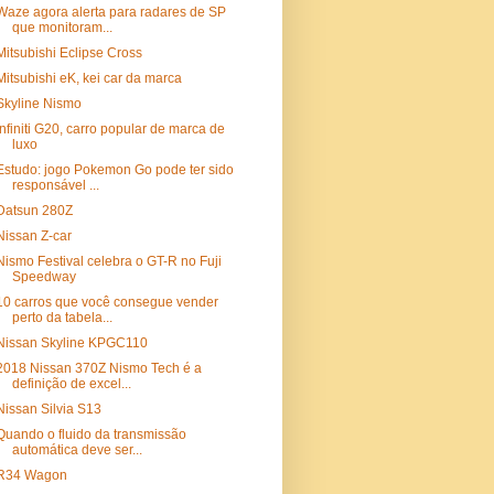
Waze agora alerta para radares de SP
que monitoram...
Mitsubishi Eclipse Cross
Mitsubishi eK, kei car da marca
Skyline Nismo
Infiniti G20, carro popular de marca de
luxo
Estudo: jogo Pokemon Go pode ter sido
responsável ...
Datsun 280Z
Nissan Z-car
Nismo Festival celebra o GT-R no Fuji
Speedway
10 carros que você consegue vender
perto da tabela...
Nissan Skyline KPGC110
2018 Nissan 370Z Nismo Tech é a
definição de excel...
Nissan Silvia S13
Quando o fluido da transmissão
automática deve ser...
R34 Wagon