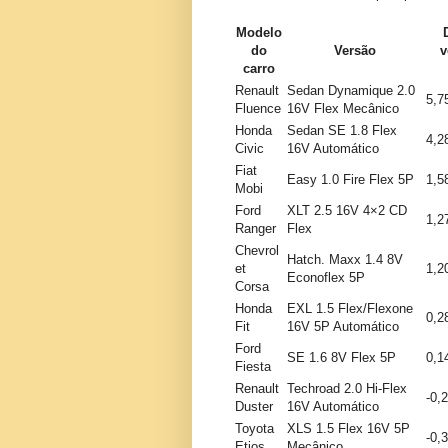
Modelo
do
Versão
v
carro
Renault
Sedan Dynamique 2.0
5,
Fluence
16V Flex Mecânico
Honda
Sedan SE 1.8 Flex
4,
Civic
16V Automático
Fiat
Easy 1.0 Fire Flex 5P
1,
Mobi
Ford
XLT 2.5 16V 4×2 CD
1,
Ranger
Flex
Chevrol
Hatch. Maxx 1.4 8V
et
1,
Econoflex 5P
Corsa
Honda
EXL 1.5 Flex/Flexone
0,
Fit
16V 5P Automático
Ford
SE 1.6 8V Flex 5P
0,
Fiesta
Renault
Techroad 2.0 Hi-Flex
-0,
Duster
16V Automático
Toyota
XLS 1.5 Flex 16V 5P
-0,
Etios
Mecânico