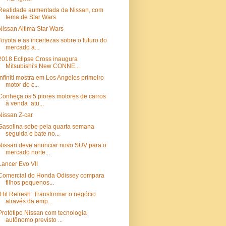
Realidade aumentada da Nissan, com
tema de Star Wars
Nissan Altima Star Wars
Toyota e as incertezas sobre o futuro do
mercado a...
2018 Eclipse Cross inaugura
Mitsubishi's New CONNE...
Infiniti mostra em Los Angeles primeiro
motor de c...
Conheça os 5 piores motores de carros
à venda atu...
Nissan Z-car
Gasolina sobe pela quarta semana
seguida e bate no...
Nissan deve anunciar novo SUV para o
mercado norte...
Lancer Evo VII
Comercial do Honda Odissey compara
filhos pequenos...
"Hit Refresh: Transformar o negócio
através da emp...
Protótipo Nissan com tecnologia
autônomo previsto ...