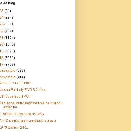
vo do blog
25
(24)
24
(334)
23
(557)
22
(737)
21
(1174)
20
(1641)
19
(2975)
18
(5253)
17
(3703)
dezembro
(392)
novembro
(414)
Renault 5 GT Turbo:
Nissan Fairlady Z V6 3.0 litros
GTI Supersport VGT
Não achei outro logo de time de futebol,
então foi...
O Nissan Kicks para os USA
Os 10 carros mais vendidos a prazo
1973 Datsun 240Z