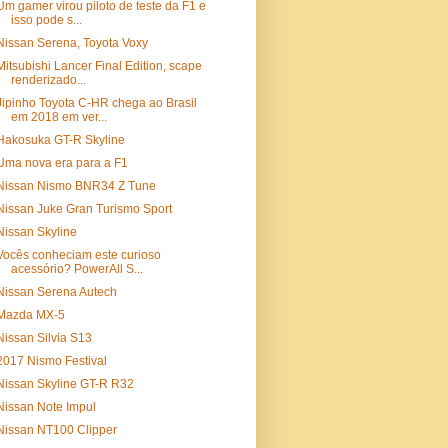
Um gamer virou piloto de teste da F1 e
isso pode s...
Nissan Serena, Toyota Voxy
Mitsubishi Lancer Final Edition, scape
renderizado...
Jipinho Toyota C-HR chega ao Brasil
em 2018 em ver...
Hakosuka GT-R Skyline
Uma nova era para a F1
Nissan Nismo BNR34 Z Tune
Nissan Juke Gran Turismo Sport
Nissan Skyline
Vocês conheciam este curioso
acessório? PowerAll S...
Nissan Serena Autech
Mazda MX-5
Nissan Silvia S13
2017 Nismo Festival
Nissan Skyline GT-R R32
Nissan Note Impul
Nissan NT100 Clipper