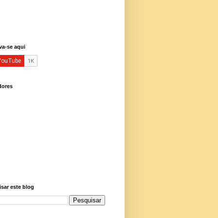
va-se aqui
dores
sar este blog