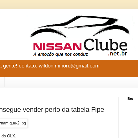
 gente! contato: wildon.minoru@gmail.com
Bet
nsegue vender perto da tabela Fipe
l do OLX.