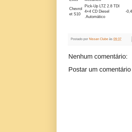
Pick-Up LTZ 2.8 TDI
Chevrol
4×4 CD Diesel
-0,
et S10
.Automático
Postado por
Nissan Clube
às
09:37
Nenhum comentário:
Postar um comentário