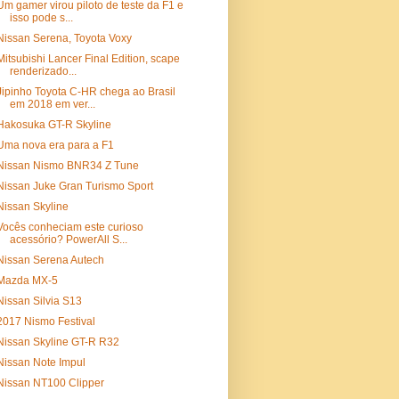
Um gamer virou piloto de teste da F1 e
isso pode s...
Nissan Serena, Toyota Voxy
Mitsubishi Lancer Final Edition, scape
renderizado...
Jipinho Toyota C-HR chega ao Brasil
em 2018 em ver...
Hakosuka GT-R Skyline
Uma nova era para a F1
Nissan Nismo BNR34 Z Tune
Nissan Juke Gran Turismo Sport
Nissan Skyline
Vocês conheciam este curioso
acessório? PowerAll S...
Nissan Serena Autech
Mazda MX-5
Nissan Silvia S13
2017 Nismo Festival
Nissan Skyline GT-R R32
Nissan Note Impul
Nissan NT100 Clipper