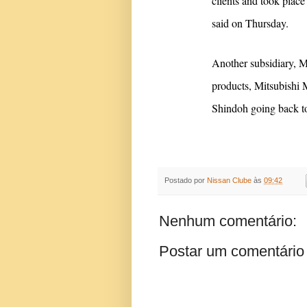
clients and took place
said on Thursday.
Another subsidiary, M
products, Mitsubishi M
Shindoh going back t
Postado por
Nissan Clube
às
09:42
Nenhum comentário:
Postar um comentário