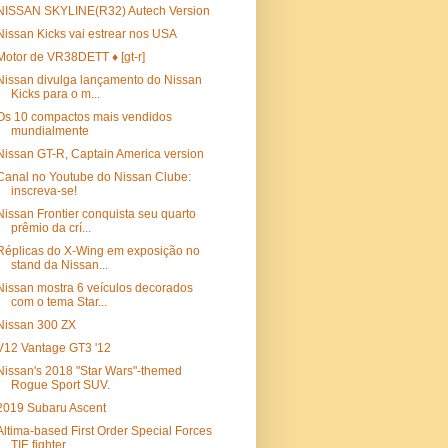
NISSAN SKYLINE(R32) Autech Version
Nissan Kicks vai estrear nos USA
Motor de VR38DETT ♦ [gt-r]
Nissan divulga lançamento do Nissan
Kicks para o m...
Os 10 compactos mais vendidos
mundialmente
Nissan GT-R, Captain America version
Canal no Youtube do Nissan Clube:
inscreva-se!
Nissan Frontier conquista seu quarto
prêmio da crí...
Réplicas do X-Wing em exposição no
stand da Nissan...
Nissan mostra 6 veículos decorados
com o tema Star...
Nissan 300 ZX
V12 Vantage GT3 '12
Nissan's 2018 "Star Wars"-themed
Rogue Sport SUV.
2019 Subaru Ascent
Altima-based First Order Special Forces
TIE fighter