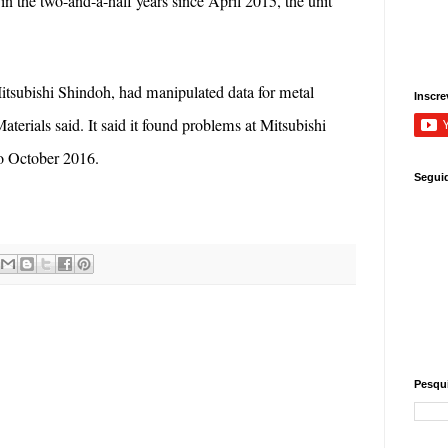
 in the two-and-a-half years since April 2015, the unit
itsubishi Shindoh, had manipulated data for metal
Inscre
aterials said. It said it found problems at Mitsubishi
o October 2016.
Segui
Pesqui