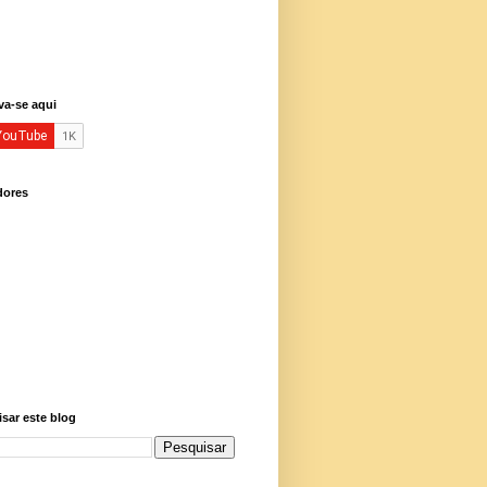
va-se aqui
dores
sar este blog