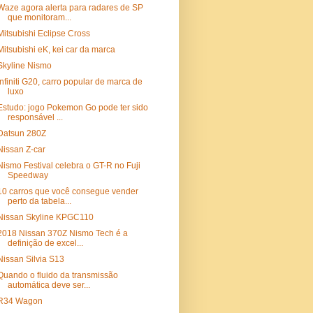
Waze agora alerta para radares de SP
que monitoram...
Mitsubishi Eclipse Cross
Mitsubishi eK, kei car da marca
Skyline Nismo
Infiniti G20, carro popular de marca de
luxo
Estudo: jogo Pokemon Go pode ter sido
responsável ...
Datsun 280Z
Nissan Z-car
Nismo Festival celebra o GT-R no Fuji
Speedway
10 carros que você consegue vender
perto da tabela...
Nissan Skyline KPGC110
2018 Nissan 370Z Nismo Tech é a
definição de excel...
Nissan Silvia S13
Quando o fluido da transmissão
automática deve ser...
R34 Wagon