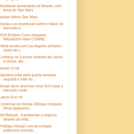
Realidade aumentada da Nissan, com
tema de Star Wars
Nissan Altima Star Wars
Toyota e as incertezas sobre o futuro do
mercado a...
2018 Eclipse Cross inaugura
Mitsubishi's New CONNE...
Infiniti mostra em Los Angeles primeiro
motor de c...
Conheça os 5 piores motores de carros
à venda atu...
Nissan Z-car
Gasolina sobe pela quarta semana
seguida e bate no...
Nissan deve anunciar novo SUV para o
mercado norte...
Lancer Evo VII
Comercial do Honda Odissey compara
filhos pequenos...
"Hit Refresh: Transformar o negócio
através da emp...
Protótipo Nissan com tecnologia
autônomo previsto ...