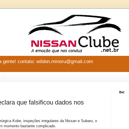
 gente! contato: wildon.minoru@gmail.com
Bet
eclara que falsificou dados nos
rúrgica Kobe, inspeções irregulares da Nissan e Subaru, o
 um momento bastante complicado.