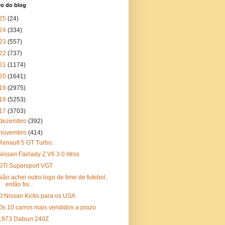
vo do blog
25
(24)
24
(334)
23
(557)
22
(737)
21
(1174)
20
(1641)
19
(2975)
18
(5253)
17
(3703)
dezembro
(392)
novembro
(414)
Renault 5 GT Turbo:
Nissan Fairlady Z V6 3.0 litros
GTI Supersport VGT
Não achei outro logo de time de futebol,
então foi...
O Nissan Kicks para os USA
Os 10 carros mais vendidos a prazo
1973 Datsun 240Z