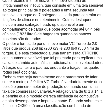
Outro recurso interior notável é o novo sistema de
infotainment de InTouch, que consiste em uma tela sensível
ao toque principal de 8 polegadas e uma segunda tela
sensível ao toque de 7 polegadas, usada para controlar as
funções de clima e entretenimento.
Outros destaques
incluem uma exibição heads-up disponível e um
compartimento de carga que pode acomodar até 64,4 pés
cúbicos (1823 litros) de bagagem quando os bancos
traseiros são dobrados.
O poder é fornecido por um novo motor VC-Turbo de 2.0
litros que produz 268 hp (200 kW) e 280 lb-ft (380 Nm) de
torque.
Ele está conectado a uma transmissão XTRONIC
continuamente variável que foi projetada para replicar uma
caixa de câmbio automática tradicional de oito velocidades.
A tração dianteira é padrão, enquanto a tração nas quatro
rodas será opcional.
Embora este seja normalmente onde pararemos de falar
sobre o motor, o 2.0-litro VC-Turbo é verdadeiramente único,
pois é o primeiro motor de produção do mundo com uma
taxa de compressão variável.
A relação varia de 8: 1 a 14: 1
e permite que o modelo ofereça eficiência de combustível
de alto desempenho e impressionante.
Falando sobre este
último, o QX50 terá uma classificação combinada de