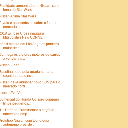
Realidade aumentada da Nissan, com
tema de Star Wars
Nissan Altima Star Wars
Toyota e as incertezas sobre o futuro do
mercado a...
2018 Eclipse Cross inaugura
Mitsubishi's New CONNE...
Infiniti mostra em Los Angeles primeiro
motor de c...
Conheça os 5 piores motores de carros
à venda atu...
Nissan Z-car
Gasolina sobe pela quarta semana
seguida e bate no...
Nissan deve anunciar novo SUV para o
mercado norte...
Lancer Evo VII
Comercial do Honda Odissey compara
filhos pequenos...
"Hit Refresh: Transformar o negócio
através da emp...
Protótipo Nissan com tecnologia
autônomo previsto ...