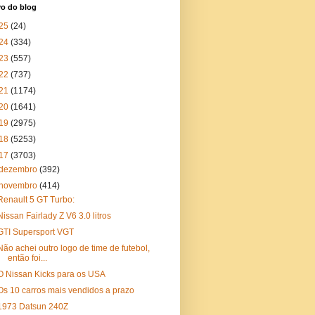
vo do blog
25
(24)
24
(334)
23
(557)
22
(737)
21
(1174)
20
(1641)
19
(2975)
18
(5253)
17
(3703)
dezembro
(392)
novembro
(414)
Renault 5 GT Turbo:
Nissan Fairlady Z V6 3.0 litros
GTI Supersport VGT
Não achei outro logo de time de futebol,
então foi...
O Nissan Kicks para os USA
Os 10 carros mais vendidos a prazo
1973 Datsun 240Z