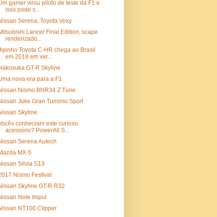
Um gamer virou piloto de teste da F1 e
isso pode s...
Nissan Serena, Toyota Voxy
Mitsubishi Lancer Final Edition, scape
renderizado...
Jipinho Toyota C-HR chega ao Brasil
em 2018 em ver...
Hakosuka GT-R Skyline
Uma nova era para a F1
Nissan Nismo BNR34 Z Tune
Nissan Juke Gran Turismo Sport
Nissan Skyline
Vocês conheciam este curioso
acessório? PowerAll S...
Nissan Serena Autech
Mazda MX-5
Nissan Silvia S13
2017 Nismo Festival
Nissan Skyline GT-R R32
Nissan Note Impul
Nissan NT100 Clipper