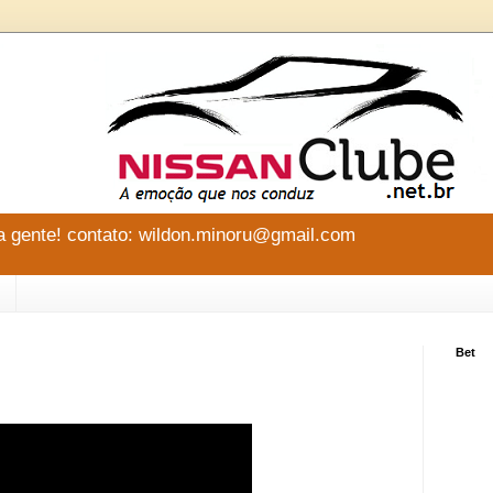
 gente! contato: wildon.minoru@gmail.com
Bet