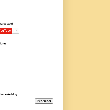
va-se aqui
dores
sar este blog