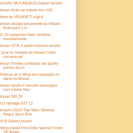
NISSAN SKYLINE(R32) Autech Version
Nissan Kicks vai estrear nos USA
Motor de VR38DETT ♦ [gt-r]
Nissan divulga lançamento do Nissan
Kicks para o m...
Os 10 compactos mais vendidos
mundialmente
Nissan GT-R, Captain America version
Canal no Youtube do Nissan Clube:
inscreva-se!
Nissan Frontier conquista seu quarto
prêmio da crí...
Réplicas do X-Wing em exposição no
stand da Nissan...
Nissan mostra 6 veículos decorados
com o tema Star...
Nissan 300 ZX
V12 Vantage GT3 '12
Nissan's 2018 "Star Wars"-themed
Rogue Sport SUV.
2019 Subaru Ascent
Altima-based First Order Special Forces
TIE fighter