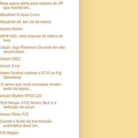
Waze agora alerta para radares de SP
que monitoram...
Mitsubishi Eclipse Cross
Mitsubishi eK, kei car da marca
Skyline Nismo
Infiniti G20, carro popular de marca de
luxo
Estudo: jogo Pokemon Go pode ter sido
responsável ...
Datsun 280Z
Nissan Z-car
Nismo Festival celebra o GT-R no Fuji
Speedway
10 carros que você consegue vender
perto da tabela...
Nissan Skyline KPGC110
2018 Nissan 370Z Nismo Tech é a
definição de excel...
Nissan Silvia S13
Quando o fluido da transmissão
automática deve ser...
R34 Wagon