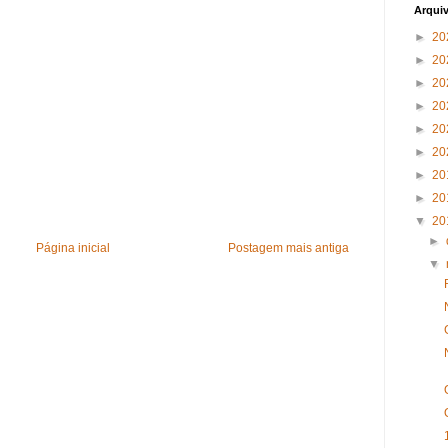
Arqui
►
20
►
20
►
20
►
20
►
20
►
20
►
20
►
20
▼
20
►
Página inicial
Postagem mais antiga
▼