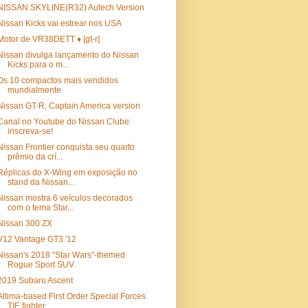
NISSAN SKYLINE(R32) Autech Version
Nissan Kicks vai estrear nos USA
Motor de VR38DETT ♦ [gt-r]
Nissan divulga lançamento do Nissan
Kicks para o m...
Os 10 compactos mais vendidos
mundialmente
Nissan GT-R, Captain America version
Canal no Youtube do Nissan Clube:
inscreva-se!
Nissan Frontier conquista seu quarto
prêmio da crí...
Réplicas do X-Wing em exposição no
stand da Nissan...
Nissan mostra 6 veículos decorados
com o tema Star...
Nissan 300 ZX
V12 Vantage GT3 '12
Nissan's 2018 "Star Wars"-themed
Rogue Sport SUV.
2019 Subaru Ascent
Altima-based First Order Special Forces
TIE fighter