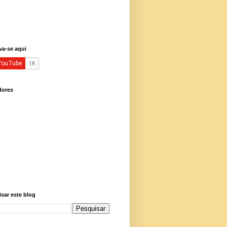
va-se aqui
dores
sar este blog