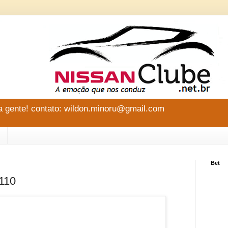
 gente! contato: wildon.minoru@gmail.com
Bet
110