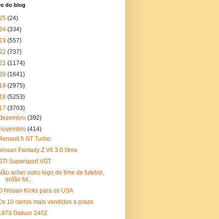
vo do blog
25
(24)
24
(334)
23
(557)
22
(737)
21
(1174)
20
(1641)
19
(2975)
18
(5253)
17
(3703)
dezembro
(392)
novembro
(414)
Renault 5 GT Turbo:
Nissan Fairlady Z V6 3.0 litros
GTI Supersport VGT
Não achei outro logo de time de futebol,
então foi...
O Nissan Kicks para os USA
Os 10 carros mais vendidos a prazo
1973 Datsun 240Z