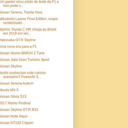
Um gamer virou piloto de teste da F1 e
isso pode s...
Nissan Serena, Toyota Voxy
Mitsubishi Lancer Final Edition, scape
renderizado...
Jipinho Toyota C-HR chega ao Brasil
em 2018 em ver...
Hakosuka GT-R Skyline
Uma nova era para a F1
Nissan Nismo BNR34 Z Tune
Nissan Juke Gran Turismo Sport
Nissan Skyline
Vocês conheciam este curioso
acessório? PowerAll S...
Nissan Serena Autech
Mazda MX-5
Nissan Silvia S13
2017 Nismo Festival
Nissan Skyline GT-R R32
Nissan Note Impul
Nissan NT100 Clipper