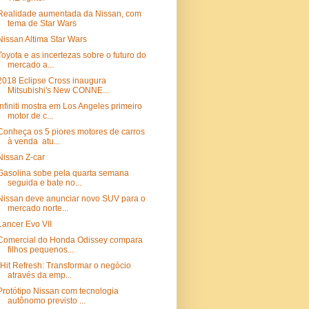
Realidade aumentada da Nissan, com
tema de Star Wars
Nissan Altima Star Wars
Toyota e as incertezas sobre o futuro do
mercado a...
2018 Eclipse Cross inaugura
Mitsubishi's New CONNE...
Infiniti mostra em Los Angeles primeiro
motor de c...
Conheça os 5 piores motores de carros
à venda atu...
Nissan Z-car
Gasolina sobe pela quarta semana
seguida e bate no...
Nissan deve anunciar novo SUV para o
mercado norte...
Lancer Evo VII
Comercial do Honda Odissey compara
filhos pequenos...
"Hit Refresh: Transformar o negócio
através da emp...
Protótipo Nissan com tecnologia
autônomo previsto ...