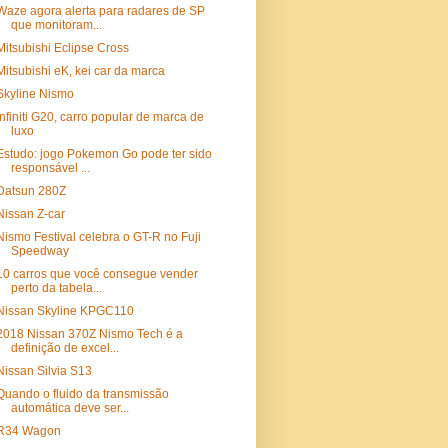
Waze agora alerta para radares de SP
que monitoram...
Mitsubishi Eclipse Cross
Mitsubishi eK, kei car da marca
Skyline Nismo
Infiniti G20, carro popular de marca de
luxo
Estudo: jogo Pokemon Go pode ter sido
responsável ...
Datsun 280Z
Nissan Z-car
Nismo Festival celebra o GT-R no Fuji
Speedway
10 carros que você consegue vender
perto da tabela...
Nissan Skyline KPGC110
2018 Nissan 370Z Nismo Tech é a
definição de excel...
Nissan Silvia S13
Quando o fluido da transmissão
automática deve ser...
R34 Wagon