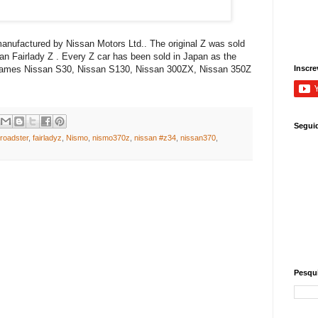
 manufactured by Nissan Motors Ltd.. The original Z was sold
an Fairlady Z . Every Z car has been sold in Japan as the
 names Nissan S30, Nissan S130, Nissan 300ZX, Nissan 350Z
Inscre
Segui
roadster
,
fairladyz
,
Nismo
,
nismo370z
,
nissan #z34
,
nissan370
,
Pesqui