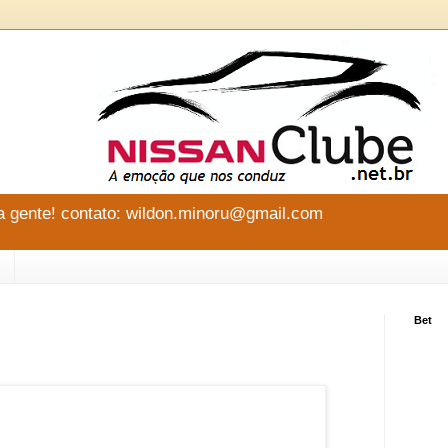
 gente! contato: wildon.minoru@gmail.com
Bet