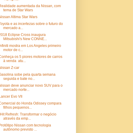
Realidade aumentada da Nissan, com
tema de Star Wars
Nissan Altima Star Wars
Toyota e as incertezas sobre o futuro do
mercado a...
2018 Eclipse Cross inaugura
Mitsubishi's New CONNE...
Infiniti mostra em Los Angeles primeiro
motor de c...
Conheça os 5 piores motores de carros
à venda atu...
Nissan Z-car
Gasolina sobe pela quarta semana
seguida e bate no...
Nissan deve anunciar novo SUV para o
mercado norte...
Lancer Evo VII
Comercial do Honda Odissey compara
filhos pequenos...
"Hit Refresh: Transformar o negócio
através da emp...
Protótipo Nissan com tecnologia
autônomo previsto ...