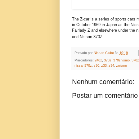
The Z-car is a series of sports cars
in October 1969 in Japan as the Niss
Fairlady Z and elsewhere under the
and Nissan 370Z.
Postado por
Nissan Clube
às
10:19
Marcadores:
240z
,
370z
,
370znismo
,
370z
nissan370z
,
z30
,
z33
,
z34
,
znismo
Nenhum comentário:
Postar um comentário