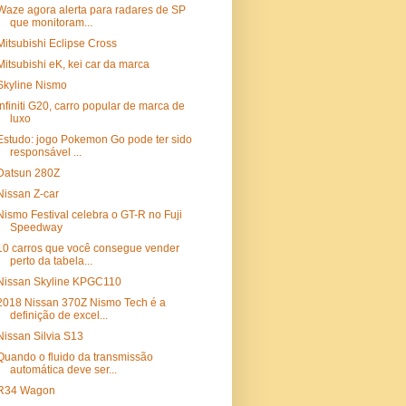
Waze agora alerta para radares de SP
que monitoram...
Mitsubishi Eclipse Cross
Mitsubishi eK, kei car da marca
Skyline Nismo
Infiniti G20, carro popular de marca de
luxo
Estudo: jogo Pokemon Go pode ter sido
responsável ...
Datsun 280Z
Nissan Z-car
Nismo Festival celebra o GT-R no Fuji
Speedway
10 carros que você consegue vender
perto da tabela...
Nissan Skyline KPGC110
2018 Nissan 370Z Nismo Tech é a
definição de excel...
Nissan Silvia S13
Quando o fluido da transmissão
automática deve ser...
R34 Wagon