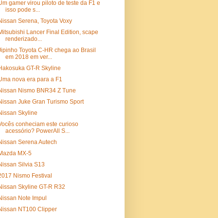
Um gamer virou piloto de teste da F1 e
isso pode s...
Nissan Serena, Toyota Voxy
Mitsubishi Lancer Final Edition, scape
renderizado...
Jipinho Toyota C-HR chega ao Brasil
em 2018 em ver...
Hakosuka GT-R Skyline
Uma nova era para a F1
Nissan Nismo BNR34 Z Tune
Nissan Juke Gran Turismo Sport
Nissan Skyline
Vocês conheciam este curioso
acessório? PowerAll S...
Nissan Serena Autech
Mazda MX-5
Nissan Silvia S13
2017 Nismo Festival
Nissan Skyline GT-R R32
Nissan Note Impul
Nissan NT100 Clipper