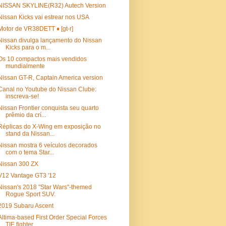
NISSAN SKYLINE(R32) Autech Version
Nissan Kicks vai estrear nos USA
Motor de VR38DETT ♦ [gt-r]
Nissan divulga lançamento do Nissan
Kicks para o m...
Os 10 compactos mais vendidos
mundialmente
Nissan GT-R, Captain America version
Canal no Youtube do Nissan Clube:
inscreva-se!
Nissan Frontier conquista seu quarto
prêmio da crí...
Réplicas do X-Wing em exposição no
stand da Nissan...
Nissan mostra 6 veículos decorados
com o tema Star...
Nissan 300 ZX
V12 Vantage GT3 '12
Nissan's 2018 "Star Wars"-themed
Rogue Sport SUV.
2019 Subaru Ascent
Altima-based First Order Special Forces
TIE fighter