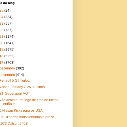
vo do blog
25
(24)
24
(334)
23
(557)
22
(737)
21
(1174)
20
(1641)
19
(2975)
18
(5253)
17
(3703)
dezembro
(392)
novembro
(414)
Renault 5 GT Turbo:
Nissan Fairlady Z V6 3.0 litros
GTI Supersport VGT
Não achei outro logo de time de futebol,
então foi...
O Nissan Kicks para os USA
Os 10 carros mais vendidos a prazo
1973 Datsun 240Z