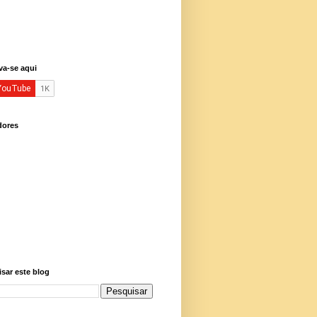
va-se aqui
dores
sar este blog