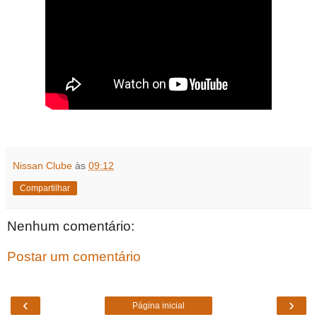
Nissan Clube
às
09:12
Compartilhar
Nenhum comentário:
Postar um comentário
‹
›
Página inicial