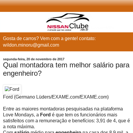
Gosta de carros? Vem com a gente! contato:
wildon.minoru@gmail.com
segunda-feira, 20 de novembro de 2017
Qual montadora tem melhor salário para
engenheiro?
Ford (Germano Lüders/EXAME.com/EXAME.com)
Entre as maiores montadoras pesquisadas na plataforma
Love Mondays, a
Ford
é que tem os funcionários mais
satisfeitos com a remuneração e benefícios: 3,91 de 4, que é
a nota máxima.
Com
salário
médio para
engenheiro
na casa dos 8,9 mil, a