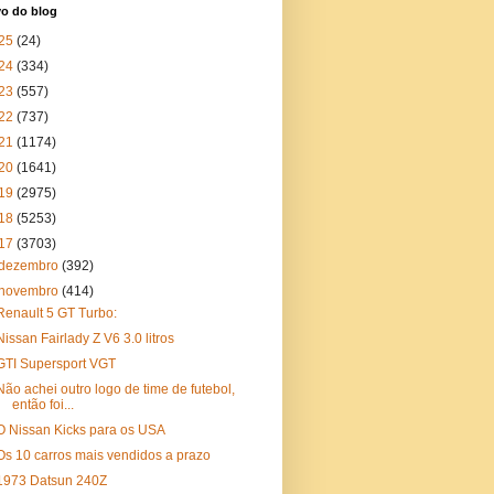
vo do blog
25
(24)
24
(334)
23
(557)
22
(737)
21
(1174)
20
(1641)
19
(2975)
18
(5253)
17
(3703)
dezembro
(392)
novembro
(414)
Renault 5 GT Turbo:
Nissan Fairlady Z V6 3.0 litros
GTI Supersport VGT
Não achei outro logo de time de futebol,
então foi...
O Nissan Kicks para os USA
Os 10 carros mais vendidos a prazo
1973 Datsun 240Z