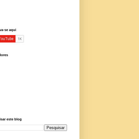
va-se aqui
dores
sar este blog