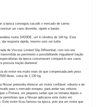
an à época conseguiu sacudir o mercado de carros
nstruir um carro divertido, rápido e barato.
 lendário motor SR20DE, um 4 cilindros de 140 hp. Este
, dar resposta rápida, mesmo sem ser turbo.
da de Viscous Limited Slip Differential, com isto era
transmitida ao pavimento e possibilitando inigualável tração
 especialistas da época costumavam compará-lo aos caros
 possuía tração dianteira!
ia do motor era muito mais do que compensada pelo peso
500 libras, coisa de 1.130 kg.
 Nissan pretendia oferecer um motor confiável, robusto e de
ensado para o mercado europeu, para andar nas velozes
ipar o Primera, um pequeno sedan que se tornaria depois o
tor permitiram que a Nissan aplicasse este motor em
. Este motor ficou famoso na época, pois era um motor que
.