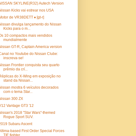
NISSAN SKYLINE(R32) Autech Version
Nissan Kicks vai estrear nos USA
Motor de VR38DETT ♦ [gt-r]
Nissan divulga lançamento do Nissan
Kicks para o m...
Os 10 compactos mais vendidos
mundialmente
Nissan GT-R, Captain America version
Canal no Youtube do Nissan Clube:
inscreva-se!
Nissan Frontier conquista seu quarto
prêmio da crí...
Réplicas do X-Wing em exposição no
stand da Nissan...
Nissan mostra 6 veículos decorados
com o tema Star...
Nissan 300 ZX
V12 Vantage GT3 '12
Nissan's 2018 "Star Wars"-themed
Rogue Sport SUV.
2019 Subaru Ascent
Altima-based First Order Special Forces
TIE fighter