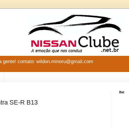
 gente! contato: wildon.minoru@gmail.com
Bet
ntra SE-R B13