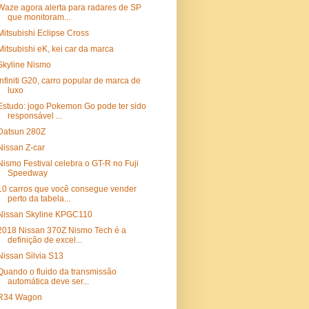
Waze agora alerta para radares de SP
que monitoram...
Mitsubishi Eclipse Cross
Mitsubishi eK, kei car da marca
Skyline Nismo
Infiniti G20, carro popular de marca de
luxo
Estudo: jogo Pokemon Go pode ter sido
responsável ...
Datsun 280Z
Nissan Z-car
Nismo Festival celebra o GT-R no Fuji
Speedway
10 carros que você consegue vender
perto da tabela...
Nissan Skyline KPGC110
2018 Nissan 370Z Nismo Tech é a
definição de excel...
Nissan Silvia S13
Quando o fluido da transmissão
automática deve ser...
R34 Wagon