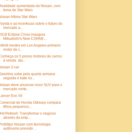
Realidade aumentada da Nissan, com
tema de Star Wars
Nissan Altima Star Wars
Toyota e as incertezas sobre o futuro do
mercado a...
2018 Eclipse Cross inaugura
Mitsubishi's New CONNE...
Infiniti mostra em Los Angeles primeiro
motor de c...
Conheça os 5 piores motores de carros
à venda atu...
Nissan Z-car
Gasolina sobe pela quarta semana
seguida e bate no...
Nissan deve anunciar novo SUV para o
mercado norte...
Lancer Evo VII
Comercial do Honda Odissey compara
filhos pequenos...
"Hit Refresh: Transformar o negócio
através da emp...
Protótipo Nissan com tecnologia
autônomo previsto ...