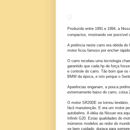
Produzido entre 1991 e 1994, a Niss
compactos, mostrando ser possível co
A potência neste carro era obtida do
motor ficou famoso por encher rápido
O carro recebeu uma tecnologia chama
garantido que cada hp de força fosse 
e controle do carro. Tão bom que os
BMW da época, e isto porque o Sentra
Aparências enganam, a pouca potênc
extremamente baixo do carro, coisa 2
O motor SR20DE se tornou lendário, a
fácil manutenção. E era um motor p
autobahns. A idéia da Nissan era equ
Infiniti G20. Estas qualidades do mo
inúmeros modelos ao redor do mundo
se bem cuidado, durava para sempre