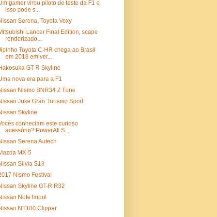
Um gamer virou piloto de teste da F1 e
isso pode s...
Nissan Serena, Toyota Voxy
Mitsubishi Lancer Final Edition, scape
renderizado...
Jipinho Toyota C-HR chega ao Brasil
em 2018 em ver...
Hakosuka GT-R Skyline
Uma nova era para a F1
Nissan Nismo BNR34 Z Tune
Nissan Juke Gran Turismo Sport
Nissan Skyline
Vocês conheciam este curioso
acessório? PowerAll S...
Nissan Serena Autech
Mazda MX-5
Nissan Silvia S13
2017 Nismo Festival
Nissan Skyline GT-R R32
Nissan Note Impul
Nissan NT100 Clipper