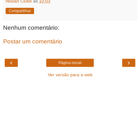
Nissan Clube
às
10:03
Compartilhar
Nenhum comentário:
Postar um comentário
‹
›
Página inicial
Ver versão para a web