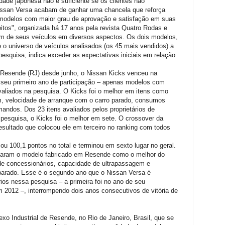
dade japonesa não é suficiente se os clientes não
issan Versa acabam de ganhar uma chancela que reforça
s modelos com maior grau de aprovação e satisfação em suas
itos", organizada há 17 anos pela revista Quatro Rodas e
am de seus veículos em diversos aspectos. Os dois modelos,
 o universo de veículos analisados (os 45 mais vendidos) a
pesquisa, indica exceder as expectativas iniciais em relação
 Resende (RJ) desde junho, o Nissan Kicks venceu na
em seu primeiro ano de participação – apenas modelos com
aliados na pesquisa. O Kicks foi o melhor em itens como
m, velocidade de arranque com o carro parado, consumos
andos. Dos 23 itens avaliados pelos proprietários de
a pesquisa, o Kicks foi o melhor em sete. O crossover da
esultado que colocou ele em terceiro no ranking com todos
 100,1 pontos no total e terminou em sexto lugar no geral.
locaram o modelo fabricado em Resende como o melhor do
de concessionários, capacidade de ultrapassagem e
parado. Esse é o segundo ano que o Nissan Versa é
rios nessa pesquisa – a primeira foi no ano de seu
 2012 –, interrompendo dois anos consecutivos de vitória de
o Industrial de Resende, no Rio de Janeiro, Brasil, que se