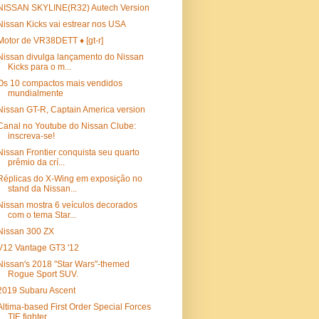
NISSAN SKYLINE(R32) Autech Version
Nissan Kicks vai estrear nos USA
Motor de VR38DETT ♦ [gt-r]
Nissan divulga lançamento do Nissan
Kicks para o m...
Os 10 compactos mais vendidos
mundialmente
Nissan GT-R, Captain America version
Canal no Youtube do Nissan Clube:
inscreva-se!
Nissan Frontier conquista seu quarto
prêmio da crí...
Réplicas do X-Wing em exposição no
stand da Nissan...
Nissan mostra 6 veículos decorados
com o tema Star...
Nissan 300 ZX
V12 Vantage GT3 '12
Nissan's 2018 "Star Wars"-themed
Rogue Sport SUV.
2019 Subaru Ascent
Altima-based First Order Special Forces
TIE fighter