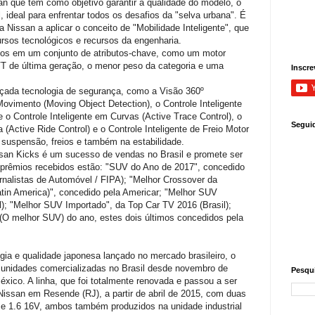
an que tem como objetivo garantir a qualidade do modelo, o
 ideal para enfrentar todos os desafios da "selva urbana". É
issan a aplicar o conceito de "Mobilidade Inteligente", que
rsos tecnológicos e recursos da engenharia.
tos em um conjunto de atributos-chave, como um motor
 de última geração, o menor peso da categoria e uma
Inscre
ada tecnologia de segurança, como a Visão 360º
Movimento (Moving Object Detection), o Controle Inteligente
 o Controle Inteligente em Curvas (Active Trace Control), o
Segui
a (Active Ride Control) e o Controle Inteligente de Freio Motor
 suspensão, freios e também na estabilidade.
san Kicks é um sucesso de vendas no Brasil e promete ser
 prêmios recebidos estão: "SUV do Ano de 2017", concedido
rnalistas de Automóvel / FIPA); "Melhor Crossover da
atin America)", concedido pela Americar; "Melhor SUV
il); "Melhor SUV Importado", da Top Car TV 2016 (Brasil);
(O melhor SUV) do ano, estes dois últimos concedidos pela
ia e qualidade japonesa lançado no mercado brasileiro, o
 unidades comercializadas no Brasil desde novembro de
Pesqui
xico. A linha, que foi totalmente renovada e passou a ser
Nissan em Resende (RJ), a partir de abril de 2015, com duas
s e 1.6 16V, ambos também produzidos na unidade industrial