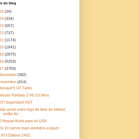
vo do blog
25
(24)
24
(334)
23
(557)
22
(737)
21
(1174)
20
(1641)
19
(2975)
18
(5253)
17
(3703)
dezembro
(392)
novembro
(414)
Renault 5 GT Turbo:
Nissan Fairlady Z V6 3.0 litros
GTI Supersport VGT
Não achei outro logo de time de futebol,
então foi...
O Nissan Kicks para os USA
Os 10 carros mais vendidos a prazo
1973 Datsun 240Z