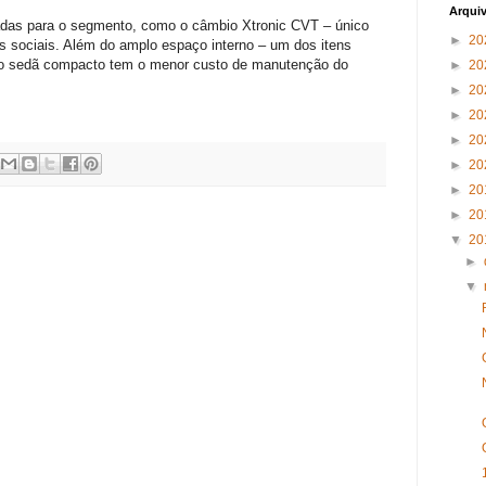
Arqui
ciadas para o segmento, como o câmbio Xtronic CVT – único
►
20
 sociais. Além do amplo espaço interno – um dos itens
-, o sedã compacto tem o menor custo de manutenção do
►
20
►
20
►
20
►
20
►
20
►
20
►
20
▼
20
►
▼