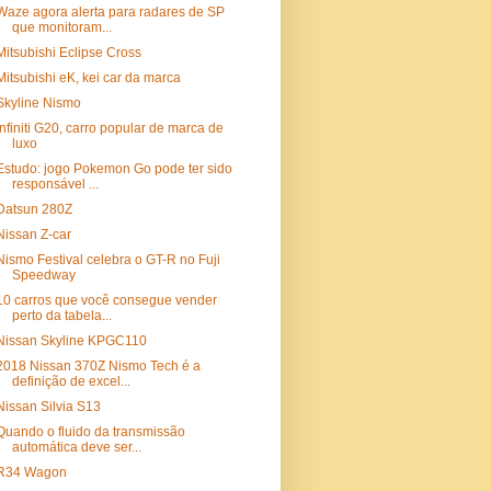
Waze agora alerta para radares de SP
que monitoram...
Mitsubishi Eclipse Cross
Mitsubishi eK, kei car da marca
Skyline Nismo
Infiniti G20, carro popular de marca de
luxo
Estudo: jogo Pokemon Go pode ter sido
responsável ...
Datsun 280Z
Nissan Z-car
Nismo Festival celebra o GT-R no Fuji
Speedway
10 carros que você consegue vender
perto da tabela...
Nissan Skyline KPGC110
2018 Nissan 370Z Nismo Tech é a
definição de excel...
Nissan Silvia S13
Quando o fluido da transmissão
automática deve ser...
R34 Wagon