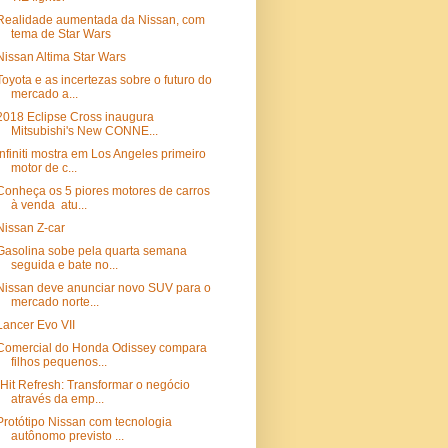
Realidade aumentada da Nissan, com
tema de Star Wars
Nissan Altima Star Wars
Toyota e as incertezas sobre o futuro do
mercado a...
2018 Eclipse Cross inaugura
Mitsubishi's New CONNE...
Infiniti mostra em Los Angeles primeiro
motor de c...
Conheça os 5 piores motores de carros
à venda atu...
Nissan Z-car
Gasolina sobe pela quarta semana
seguida e bate no...
Nissan deve anunciar novo SUV para o
mercado norte...
Lancer Evo VII
Comercial do Honda Odissey compara
filhos pequenos...
"Hit Refresh: Transformar o negócio
através da emp...
Protótipo Nissan com tecnologia
autônomo previsto ...