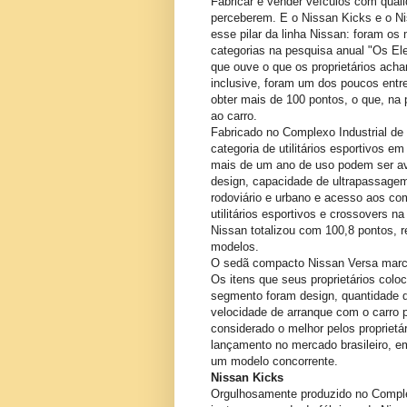
Fabricar e vender veículos com quali
perceberem. E o Nissan Kicks e o N
esse pilar da linha Nissan: foram o
categorias na pesquisa anual "Os Ele
que ouve o que os proprietários ach
inclusive, foram um dos poucos entre
obter mais de 100 pontos, o que, na 
ao carro.
Fabricado no Complexo Industrial de
categoria de utilitários esportivos 
mais de um ano de uso podem ser av
design, capacidade de ultrapassage
rodoviário e urbano e acesso aos com
utilitários esportivos e crossovers n
Nissan totalizou com 100,8 pontos, r
modelos.
O sedã compacto Nissan Versa marcou
Os itens que seus proprietários co
segmento foram design, quantidade 
velocidade de arranque com o carro 
considerado o melhor pelos proprietá
lançamento no mercado brasileiro, em
um modelo concorrente.
Nissan Kicks
Orgulhosamente produzido no Complex