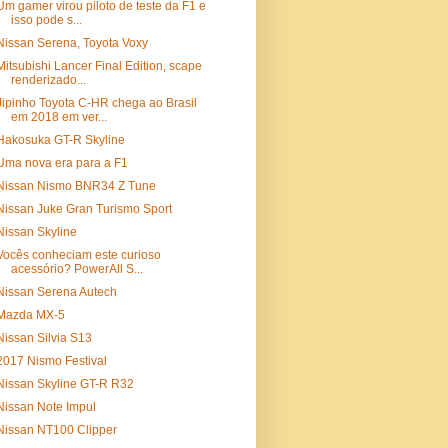
Um gamer virou piloto de teste da F1 e
isso pode s...
Nissan Serena, Toyota Voxy
Mitsubishi Lancer Final Edition, scape
renderizado...
Jipinho Toyota C-HR chega ao Brasil
em 2018 em ver...
Hakosuka GT-R Skyline
Uma nova era para a F1
Nissan Nismo BNR34 Z Tune
Nissan Juke Gran Turismo Sport
Nissan Skyline
Vocês conheciam este curioso
acessório? PowerAll S...
Nissan Serena Autech
Mazda MX-5
Nissan Silvia S13
2017 Nismo Festival
Nissan Skyline GT-R R32
Nissan Note Impul
Nissan NT100 Clipper