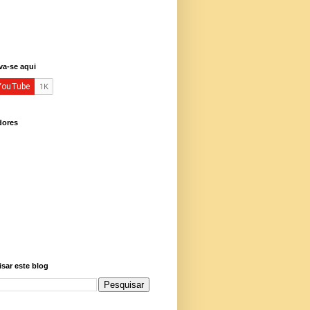
va-se aqui
dores
sar este blog