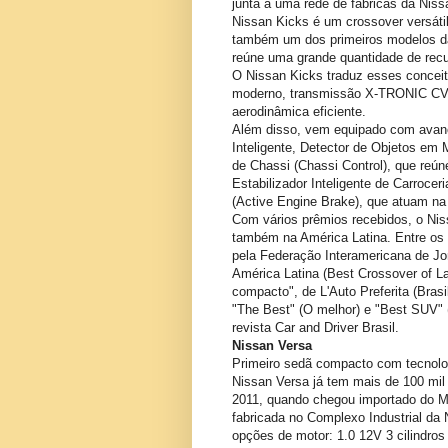
junta a uma rede de fábricas da Niss
Nissan Kicks é um crossover versátil,
também um dos primeiros modelos da N
reúne uma grande quantidade de recu
O Nissan Kicks traduz esses concei
moderno, transmissão X-TRONIC CVT
aerodinâmica eficiente.
Além disso, vem equipado com avanç
Inteligente, Detector de Objetos em 
de Chassi (Chassi Control), que reúne
Estabilizador Inteligente de Carroceri
(Active Engine Brake), que atuam na
Com vários prêmios recebidos, o Nis
também na América Latina. Entre os
pela Federação Interamericana de Jo
América Latina (Best Crossover of L
compacto", de L'Auto Preferita (Bras
"The Best" (O melhor) e "Best SUV" 
revista Car and Driver Brasil.
Nissan Versa
Primeiro sedã compacto com tecnolog
Nissan Versa já tem mais de 100 mil
2011, quando chegou importado do Mé
fabricada no Complexo Industrial da 
opções de motor: 1.0 12V 3 cilindro