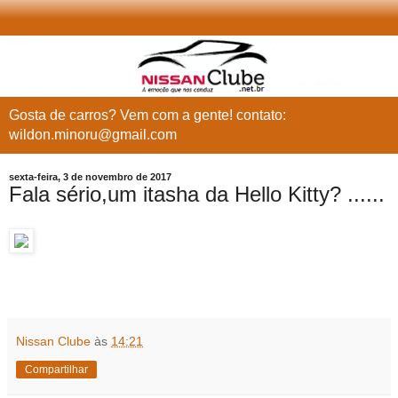
Gosta de carros? Vem com a gente! contato:
wildon.minoru@gmail.com
sexta-feira, 3 de novembro de 2017
Fala sério,um itasha da Hello Kitty? ......
Nissan Clube
às
14:21
Compartilhar