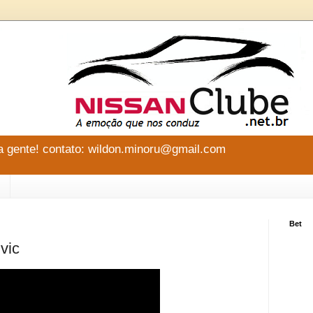
 gente! contato: wildon.minoru@gmail.com
Bet
vic