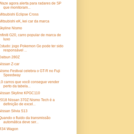
Waze agora alerta para radares de SP
que monitoram...
Mitsubishi Eclipse Cross
Mitsubishi eK, kei car da marca
Skyline Nismo
Infiniti G20, carro popular de marca de
luxo
Estudo: jogo Pokemon Go pode ter sido
responsável ...
Datsun 280Z
Nissan Z-car
Nismo Festival celebra o GT-R no Fuji
Speedway
10 carros que você consegue vender
perto da tabela...
Nissan Skyline KPGC110
2018 Nissan 370Z Nismo Tech é a
definição de excel...
Nissan Silvia S13
Quando o fluido da transmissão
automática deve ser...
R34 Wagon