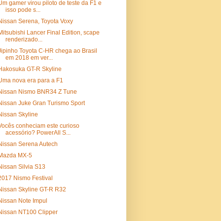
Um gamer virou piloto de teste da F1 e
isso pode s...
Nissan Serena, Toyota Voxy
Mitsubishi Lancer Final Edition, scape
renderizado...
Jipinho Toyota C-HR chega ao Brasil
em 2018 em ver...
Hakosuka GT-R Skyline
Uma nova era para a F1
Nissan Nismo BNR34 Z Tune
Nissan Juke Gran Turismo Sport
Nissan Skyline
Vocês conheciam este curioso
acessório? PowerAll S...
Nissan Serena Autech
Mazda MX-5
Nissan Silvia S13
2017 Nismo Festival
Nissan Skyline GT-R R32
Nissan Note Impul
Nissan NT100 Clipper