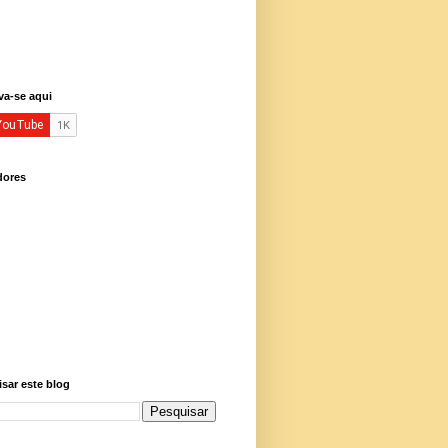
va-se aqui
dores
sar este blog