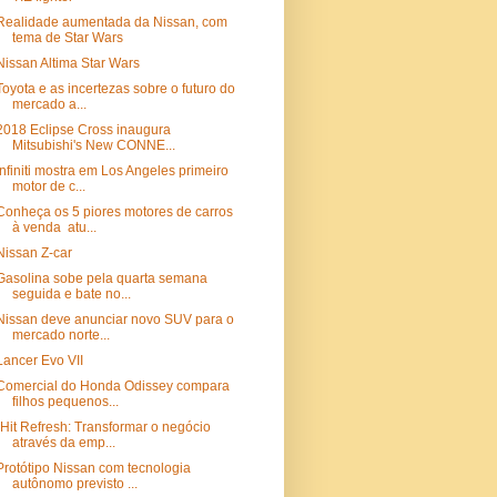
Realidade aumentada da Nissan, com
tema de Star Wars
Nissan Altima Star Wars
Toyota e as incertezas sobre o futuro do
mercado a...
2018 Eclipse Cross inaugura
Mitsubishi's New CONNE...
Infiniti mostra em Los Angeles primeiro
motor de c...
Conheça os 5 piores motores de carros
à venda atu...
Nissan Z-car
Gasolina sobe pela quarta semana
seguida e bate no...
Nissan deve anunciar novo SUV para o
mercado norte...
Lancer Evo VII
Comercial do Honda Odissey compara
filhos pequenos...
"Hit Refresh: Transformar o negócio
através da emp...
Protótipo Nissan com tecnologia
autônomo previsto ...