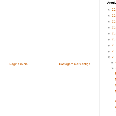
Arqui
►
20
►
20
►
20
►
20
►
20
►
20
►
20
►
20
▼
20
►
Página inicial
Postagem mais antiga
▼