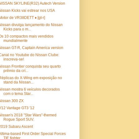
NISSAN SKYLINE(R32) Autech Version
Nissan Kicks vai estrear nos USA
Motor de VR38DETT ♦ [gt-r]
Nissan divulga lançamento do Nissan
Kicks para o m...
Os 10 compactos mais vendidos
mundialmente
Nissan GT-R, Captain America version
Canal no Youtube do Nissan Clube:
inscreva-se!
Nissan Frontier conquista seu quarto
prêmio da crí...
Réplicas do X-Wing em exposição no
stand da Nissan...
Nissan mostra 6 veículos decorados
com o tema Star...
Nissan 300 ZX
V12 Vantage GT3 '12
Nissan's 2018 "Star Wars"-themed
Rogue Sport SUV.
2019 Subaru Ascent
Altima-based First Order Special Forces
TIE fighter