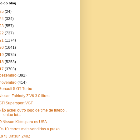
vo do blog
25
(24)
24
(334)
23
(557)
22
(737)
21
(1174)
20
(1641)
19
(2975)
18
(5253)
17
(3703)
dezembro
(392)
novembro
(414)
Renault 5 GT Turbo:
Nissan Fairlady Z V6 3.0 litros
GTI Supersport VGT
Não achei outro logo de time de futebol,
então foi...
O Nissan Kicks para os USA
Os 10 carros mais vendidos a prazo
1973 Datsun 240Z