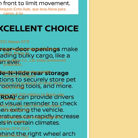
Amazon Echo Auto, que leva Alexa para
carros, é ho...
2021 Nissan GT-R
Nissan Magnite chega ao Brasil em
2022; fim da lin...
Nissan Motor Co., Ltd. today announced
production,...
Panasonic desenvolve espelho
retrovisor inteligent...
Nissan inicia produção do Novo Versa
para o Brasil
Nissan terá SUV elétrico no Brasil, mas
apenas qua...
Artist Ishu Han wins Nissan Art Award
2020 Grand Prix
Novo Nissan Versa chega à Argentina
em 5 versões; ...
Nissan GT-R 2021
Nissan Micra Cup