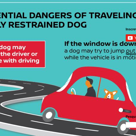
Inscre
Segui
Pesqui