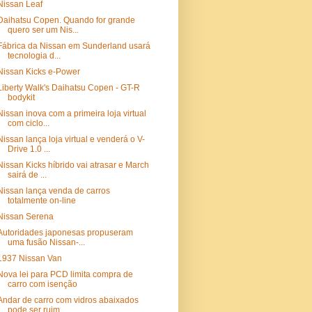
Nissan Leaf
Daihatsu Copen. Quando for grande
quero ser um Nis...
Fábrica da Nissan em Sunderland usará
tecnologia d...
Nissan Kicks e-Power
Liberty Walk's Daihatsu Copen - GT-R
bodykit
Nissan inova com a primeira loja virtual
com ciclo...
Nissan lança loja virtual e venderá o V-
Drive 1.0 ...
Nissan Kicks híbrido vai atrasar e March
sairá de ...
Nissan lança venda de carros
totalmente on-line
Nissan Serena
Autoridades japonesas propuseram
uma fusão Nissan-...
1937 Nissan Van
Nova lei para PCD limita compra de
carro com isenção
Andar de carro com vidros abaixados
pode ser ruim ...