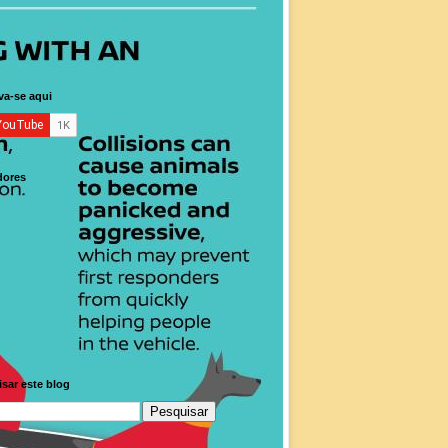
va-se aqui
dores
sar este blog