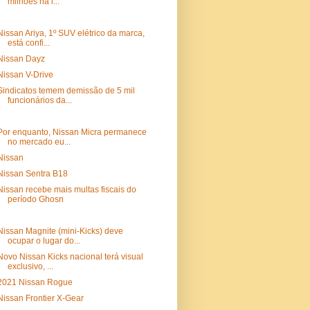
milhões na l...
Nissan Ariya, 1º SUV elétrico da marca,
está confi...
Nissan Dayz
Nissan V-Drive
Sindicatos temem demissão de 5 mil
funcionários da...
Por enquanto, Nissan Micra permanece
no mercado eu...
Nissan
Nissan Sentra B18
Nissan recebe mais multas fiscais do
período Ghosn
Nissan Magnite (mini-Kicks) deve
ocupar o lugar do...
Novo Nissan Kicks nacional terá visual
exclusivo, ...
2021 Nissan Rogue
Nissan Frontier X-Gear