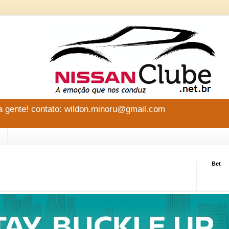
 gente! contato: wildon.minoru@gmail.com
Bet