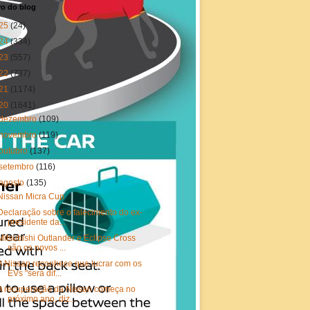
vo do blog
25
(24)
24
(334)
23
(557)
22
(737)
21
(1174)
20
(1641)
dezembro
(109)
novembro
(119)
outubro
(137)
setembro
(116)
agosto
(135)
Nissan Micra Cup
Declaração sobre o falecimento do ex-
presidente da...
Mitsubishi Outlander e Eclipse Cross
são os novos ...
A Nissan reconhece que lucrar com os
EVs "será dif...
A recuperação da Nissan começa no
próximo ano, diz...