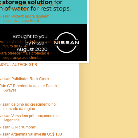
A Nissan não vai construir um carro
totalmente aut...
Nissan Protect: agora também
disponível para Front...
Aqui está o chefe da Nissan sobre o
futuro do GT-R...
Para oferecer mais proteção e
segurança aos client...
MOTUL AUTECH GT-R
Nissan Pathfinder Rock Creek
Este GT-R pertencia ao ator Patrick
Swayze
Nissan de olho no crescimento no
mercado da região...
Nissan Versa tem pré-lançamento na
Argentina
Nissan GT-R "Kimono"
Nissan Argentina vai investir US$ 130