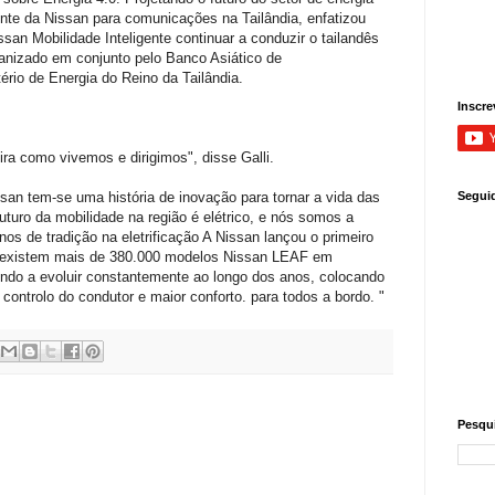
dente da Nissan para comunicações na Tailândia, enfatizou
an Mobilidade Inteligente continuar a conduzir o tailandês
ganizado em conjunto pelo Banco Asiático de
rio de Energia do Reino da Tailândia.
Inscre
ra como vivemos e dirigimos", disse Galli.
ssan tem-se uma história de inovação para tornar a vida das
Segui
turo da mobilidade na região é elétrico, e nós somos a
s de tradição na eletrificação A Nissan lançou o primeiro
e existem mais de 380.000 modelos Nissan LEAF em
indo a evoluir constantemente ao longo dos anos, colocando
ontrolo do condutor e maior conforto. para todos a bordo. "
Pesqui