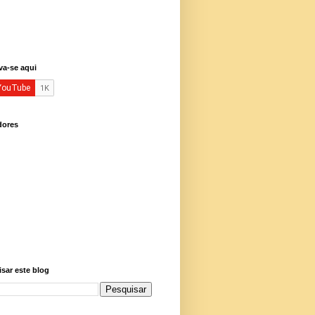
va-se aqui
dores
sar este blog