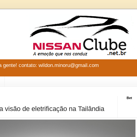
 gente! contato: wildon.minoru@gmail.com
Bet
 visão de eletrificação na Tailândia