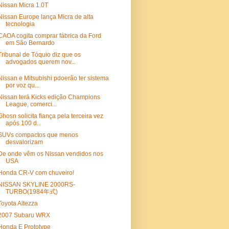
Nissan Micra 1.0T
Nissan Europe lança Micra de alta
tecnologia
CAOA cogita comprar fábrica da Ford
em São Bernardo
Tribunal de Tóquio diz que os
advogados querem nov...
Nissan e Mitsubishi pdoerão ter sistema
por voz qu...
Nissan terá Kicks edição Champions
League, comerci...
Ghosn solicita fiança pela terceira vez
após 100 d...
SUVs compactos que menos
desvalorizam
De onde vêm os Nissan vendidos nos
USA
Honda CR-V com chuveiro!
NISSAN SKYLINE 2000RS-
TURBO(1984年式)
Toyota Altezza
2007 Subaru WRX
Honda E Prototype