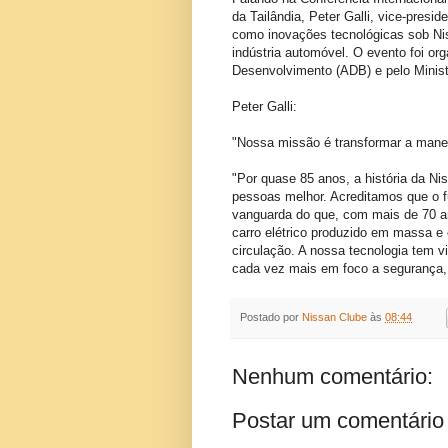
da Tailândia, Peter Galli, vice-presi
como inovações tecnológicas sob Niss
indústria automóvel. O evento foi or
Desenvolvimento (ADB) e pelo Ministé
Peter Galli:
"Nossa missão é transformar a manei
"Por quase 85 anos, a história da Ni
pessoas melhor. Acreditamos que o fu
vanguarda do que, com mais de 70 ano
carro elétrico produzido em massa 
circulação. A nossa tecnologia tem v
cada vez mais em foco a segurança, c
Postado por
Nissan Clube
às
08:44
Nenhum comentário:
Postar um comentário