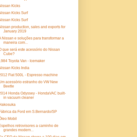
Nissan Kicks
Nissan Kicks Surf
Nissan Kicks Surf
Nissan production, sales and exports for
January 2019
A Nissan e soluções para transformar a
maneira com...
O que será este acessório do Nissan
Cube?
1984 Toyota Van - Icemaker
Nissan Kicks India
2012 Fiat 500L - Espresso machine
Um acessório estranho do VW New
Beetle
2014 Honda Odyssey - HondaVAC built-
in vacuum cleaner
Hakosuka
Fábrica da Ford em S.Bernardo/SP
Óleo Mobil
Espelhos retrovisores a caminho de
grandes modern...