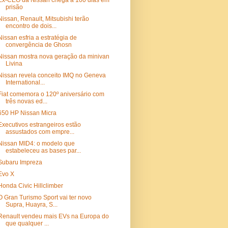
Ex-CEO da Nissan chega a 100 dias em
prisão
Nissan, Renault, Mitsubishi terão
encontro de dois...
Nissan esfria a estratégia de
convergência de Ghosn
Nissan mostra nova geração da minivan
Livina
Nissan revela conceito IMQ no Geneva
International...
Fiat comemora o 120º aniversário com
três novas ed...
650 HP Nissan Micra
Executivos estrangeiros estão
assustados com empre...
Nissan MID4: o modelo que
estabeleceu as bases par...
Subaru Impreza
Evo X
Honda Civic Hillclimber
O Gran Turismo Sport vai ter novo
Supra, Huayra, S...
Renault vendeu mais EVs na Europa do
que qualquer ...