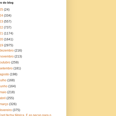
vo do blog
25
(24)
24
(334)
23
(557)
22
(737)
21
(1174)
20
(1641)
19
(2975)
dezembro
(216)
novembro
(213)
outubro
(259)
setembro
(181)
agosto
(198)
julho
(168)
junho
(164)
maio
(218)
abril
(255)
março
(326)
fevereiro
(375)
Ford fecha fábrica. E as peças para o