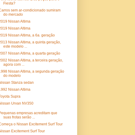
Fiesta?
Carros sem ar-condicionado sumiram
do mercado
2019 Nissan Altima
2019 Nissan Altima
2019 Nissan Altima, a 6a. geração
2013 Nissan Altima, a quinta geração,
este modelo ...
2007 Nissan Altima, a quarta geração
2002 Nissan Altima, a terceira geração,
agora com ...
1998 Nissan Altima, a segunda geração
do modelo
Nissan Stanza sedan
1992 Nissan Altima
Toyota Supra
Nissan Urvan NV350
Pequenas empresas acreditam que
suas frotas serão ...
Começa o Nissan Excitement Surf Tour
Nissan Excitement Surf Tour