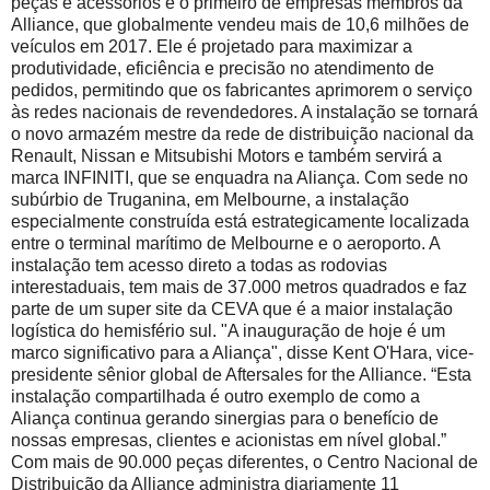
peças e acessórios é o primeiro de empresas membros da
Alliance, que globalmente vendeu mais de 10,6 milhões de
veículos em 2017. Ele é projetado para maximizar a
produtividade, eficiência e precisão no atendimento de
pedidos, permitindo que os fabricantes aprimorem o serviço
às redes nacionais de revendedores. A instalação se tornará
o novo armazém mestre da rede de distribuição nacional da
Renault, Nissan e Mitsubishi Motors e também servirá a
marca INFINITI, que se enquadra na Aliança. Com sede no
subúrbio de Truganina, em Melbourne, a instalação
especialmente construída está estrategicamente localizada
entre o terminal marítimo de Melbourne e o aeroporto. A
instalação tem acesso direto a todas as rodovias
interestaduais, tem mais de 37.000 metros quadrados e faz
parte de um super site da CEVA que é a maior instalação
logística do hemisfério sul. "A inauguração de hoje é um
marco significativo para a Aliança", disse Kent O'Hara, vice-
presidente sênior global de Aftersales for the Alliance. “Esta
instalação compartilhada é outro exemplo de como a
Aliança continua gerando sinergias para o benefício de
nossas empresas, clientes e acionistas em nível global.”
Com mais de 90.000 peças diferentes, o Centro Nacional de
Distribuição da Alliance administra diariamente 11