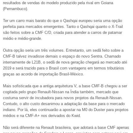
resultados de vendas do modelo produzido pela rival em Goiana
(Pernambuco).
Ter um carro mais barato do que o Qashqai europeu seria uma opção
perfeita para mercados emergentes. Tanto o Qashqai quanto o X-Trail
são feitos sobre a CMF C/D, criada para atender a carros de patamar
médio e médio-grande.
Outra opção seria um três volumes. Entretanto, um sedã feito sobre a
CMF-B talvez invadisse demais o espaço do novo Sentra. Chamado
internamente de L21B, o sedã de nova geração chegará ao mercado até
2019 e será trazido para o Brasil com vantagens em termos tributários
graças ao acordo de importação Brasil-México.
Mais sofisticada que a antiga arquitetura V, a base CMF-B chegou a ser
cogitada pelo grupo Renault-Nissan na Índia também, mercado que
costuma servir de incubadora para novos projetos da Renault-Nissan.
Contudo, o alto custo desanimou a adaptação da base para o mercado
indiano. Por lá, eles continuarão a apostar na M0 do Duster para projetos
médios e na CMF-A+ nos derivados do Kwid.
Não será diferente na Renault brasileira, que adotará a base CMF apenas