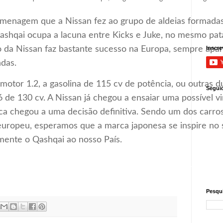
enagem que a Nissan fez ao grupo de aldeias formada
Qashqai ocupa a lacuna entre Kicks e Juke, no mesmo pa
io da Nissan faz bastante sucesso na Europa, sempre ap
Inscre
das.
motor 1.2, a gasolina de 115 cv de potência, ou outras 
Segui
.6 de 130 cv. A Nissan já chegou a ensaiar uma possível v
ca chegou a uma decisão definitiva. Sendo um dos carro
ropeu, esperamos que a marca japonesa se inspire no 
mente o Qashqai ao nosso País.
Pesqui