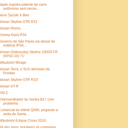
Apple registra patente de carro
autônomo sem neces...
Novo Suzuki X-Bee
Nissan Skyline GTR R32
Nissan Nismo
Tommy Kaira R34
Governo de São Paulo vai deixar de
notificar IPVA ...
Nissan (Hakosuka) Skyline 2000GT-R
(KPGC10) 71'
Mitsubishi Mirage
Nissan Terra, o SUV derivado da
Frontier
Nissan Skyline GTR R32!
Nissan GT-R
240 Z
Eletroventilador do Sentra B17 com
problema
Comercial do Infiniti QX80, pegando a
onda de Game...
Mitsubishi Eclipse Cross 2018
Há dez anos, brasileiro só comprava