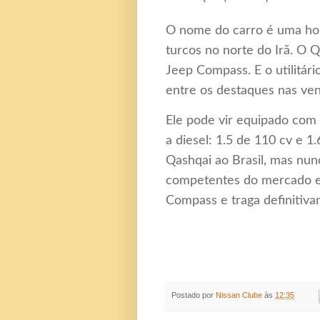
O nome do carro é uma hom
turcos no norte do Irã. O 
Jeep Compass. E o utilitár
entre os destaques nas ven
Ele pode vir equipado com 
a diesel: 1.5 de 110 cv e 1
Qashqai ao Brasil, mas nun
competentes do mercado eu
Compass e traga definitiva
Postado por
Nissan Clube
às
12:35