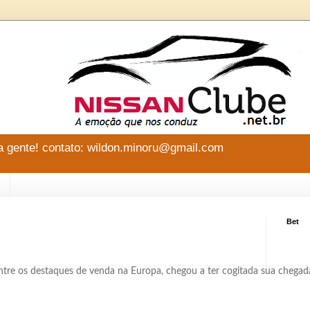
 gente! contato: wildon.minoru@gmail.com
Bet