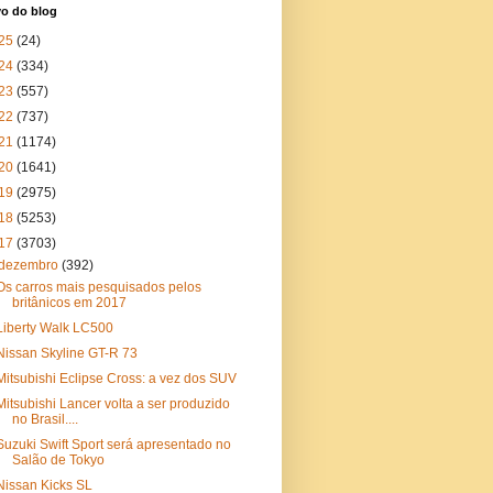
vo do blog
25
(24)
24
(334)
23
(557)
22
(737)
21
(1174)
20
(1641)
19
(2975)
18
(5253)
17
(3703)
dezembro
(392)
Os carros mais pesquisados pelos
britânicos em 2017
Liberty Walk LC500
Nissan Skyline GT-R 73
Mitsubishi Eclipse Cross: a vez dos SUV
Mitsubishi Lancer volta a ser produzido
no Brasil....
Suzuki Swift Sport será apresentado no
Salão de Tokyo
Nissan Kicks SL