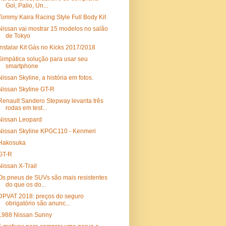
Gol, Palio, Un...
Tommy Kaira Racing Style Full Body Kit
Nissan vai mostrar 15 modelos no salão
de Tokyo
Instalar Kit Gás no Kicks 2017/2018
Simpática solução para usar seu
smartphone
Nissan Skyline, a história em fotos.
Nissan Skyline GT-R
Renault Sandero Stepway levanta três
rodas em test...
Nissan Leopard
Nissan Skyline KPGC110 - Kenmeri
Hakosuka
GT-R
Nissan X-Trail
Os pneus de SUVs são mais resistentes
do que os do...
DPVAT 2018: preços do seguro
obrigatório são anunc...
1988 Nissan Sunny