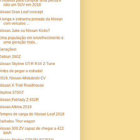
5 motivos para comprar uma perua e
não um SUV em 2018
Nissan Gran Leaf concept
A longa e estranha jornada da Nissan
com veículos ...
Nissan Juke ou Nissan Kicks?
Uma população em envelhecimento e
uma geração mais...
Gerações!
Datsun 260Z
Nissan Skyline GT-R R34 Z-Tune
Antes de pegar a estrada!
2019, Nissan-Mistubishi EV
Nissan X-Trail Roadhouse
Skyline 370GT
Nissan Fairlady Z 432R
Nissan Altima 2019
Tempos de carga do Nissan Leaf 2018
Daihatsu Thor wagon
Nissan 300 ZV capaz de chegar a 422
km/h