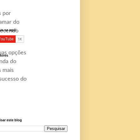
s por
tamar do
arecendo
va-se aqui
duas opções
dores
inda do
s mais
sucesso do
sar este blog