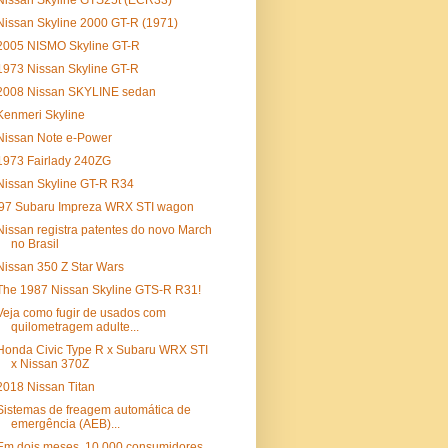
Nissan Skyline GTS25t (ECR33)
Nissan Skyline 2000 GT-R (1971)
2005 NISMO Skyline GT-R
1973 Nissan Skyline GT-R
2008 Nissan SKYLINE sedan
Kenmeri Skyline
Nissan Note e-Power
1973 Fairlady 240ZG
Nissan Skyline GT-R R34
'97 Subaru Impreza WRX STI wagon
Nissan registra patentes do novo March
no Brasil
Nissan 350 Z Star Wars
The 1987 Nissan Skyline GTS-R R31!
Veja como fugir de usados com
quilometragem adulte...
Honda Civic Type R x Subaru WRX STI
x Nissan 370Z
2018 Nissan Titan
Sistemas de freagem automática de
emergência (AEB)...
Em dois meses, 10.000 consumidores