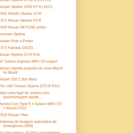
Nissan Skyline GTS25t (ECR33)
Nissan Skyline 2000 GT-R (1971)
2005 NISMO Skyline GT-R
1973 Nissan Skyline GT-R
2008 Nissan SKYLINE sedan
Kenmeri Skyline
Nissan Note e-Power
1973 Fairlady 240ZG
Nissan Skyline GT-R R34
'97 Subaru Impreza WRX STI wagon
Nissan registra patentes do novo March
no Brasil
Nissan 350 Z Star Wars
The 1987 Nissan Skyline GTS-R R31!
Veja como fugir de usados com
quilometragem adulte...
Honda Civic Type R x Subaru WRX STI
x Nissan 370Z
2018 Nissan Titan
Sistemas de freagem automática de
emergência (AEB)...
Em dois meses, 10.000 consumidores