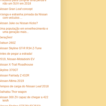
5 motivos para comprar uma perua e
não um SUV em 2018
Nissan Gran Leaf concept
A longa e estranha jornada da Nissan
com veículos ...
Nissan Juke ou Nissan Kicks?
Uma população em envelhecimento e
uma geração mais...
Gerações!
Datsun 260Z
Nissan Skyline GT-R R34 Z-Tune
Antes de pegar a estrada!
2019, Nissan-Mistubishi EV
Nissan X-Trail Roadhouse
Skyline 370GT
Nissan Fairlady Z 432R
Nissan Altima 2019
Tempos de carga do Nissan Leaf 2018
Daihatsu Thor wagon
Nissan 300 ZV capaz de chegar a 422
km/h