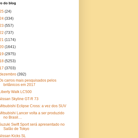
vo do blog
25
(24)
24
(334)
23
(557)
22
(737)
21
(1174)
20
(1641)
19
(2975)
18
(5253)
17
(3703)
dezembro
(392)
Os carros mais pesquisados pelos
britânicos em 2017
Liberty Walk LC500
Nissan Skyline GT-R 73
Mitsubishi Eclipse Cross: a vez dos SUV
Mitsubishi Lancer volta a ser produzido
no Brasil....
Suzuki Swift Sport será apresentado no
Salão de Tokyo
Nissan Kicks SL