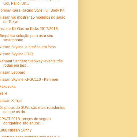
Gol, Palio, Un...
Tommy Kaira Racing Style Full Body Kit
Nissan vai mostrar 15 modelos no salão
de Tokyo
Instalar Kit Gás no Kicks 2017/2018
Simpática solução para usar seu
smartphone
Nissan Skyline, a história em fotos.
Nissan Skyline GT-R
Renault Sandero Stepway levanta três
rodas em test...
Nissan Leopard
Nissan Skyline KPGC110 - Kenmeri
Hakosuka
GT-R
Nissan X-Trail
Os pneus de SUVs são mais resistentes
do que os do...
DPVAT 2018: preços do seguro
obrigatório são anunc...
1988 Nissan Sunny