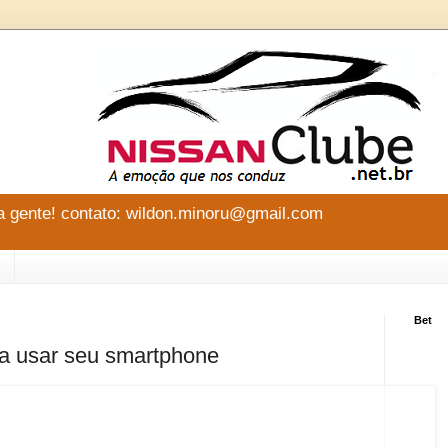
 gente! contato: wildon.minoru@gmail.com
Bet
ra usar seu smartphone