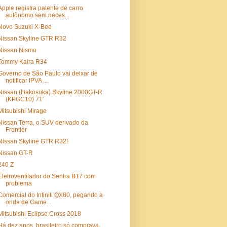
Apple registra patente de carro
autônomo sem neces...
Novo Suzuki X-Bee
Nissan Skyline GTR R32
Nissan Nismo
Tommy Kaira R34
Governo de São Paulo vai deixar de
notificar IPVA ...
Nissan (Hakosuka) Skyline 2000GT-R
(KPGC10) 71'
Mitsubishi Mirage
Nissan Terra, o SUV derivado da
Frontier
Nissan Skyline GTR R32!
Nissan GT-R
240 Z
Eletroventilador do Sentra B17 com
problema
Comercial do Infiniti QX80, pegando a
onda de Game...
Mitsubishi Eclipse Cross 2018
Há dez anos, brasileiro só comprava