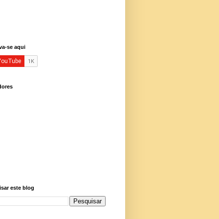
va-se aqui
dores
sar este blog