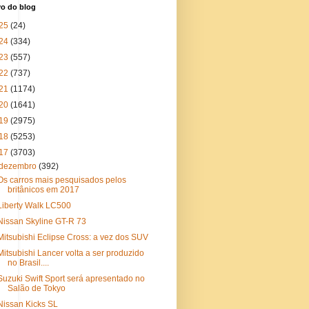
vo do blog
25
(24)
24
(334)
23
(557)
22
(737)
21
(1174)
20
(1641)
19
(2975)
18
(5253)
17
(3703)
dezembro
(392)
Os carros mais pesquisados pelos
britânicos em 2017
Liberty Walk LC500
Nissan Skyline GT-R 73
Mitsubishi Eclipse Cross: a vez dos SUV
Mitsubishi Lancer volta a ser produzido
no Brasil....
Suzuki Swift Sport será apresentado no
Salão de Tokyo
Nissan Kicks SL