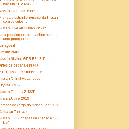
5 motivos para comprar uma perua e
não um SUV em 2018
Nissan Gran Leaf concept
A longa e estranha jornada da Nissan
com veículos ...
Nissan Juke ou Nissan Kicks?
Uma população em envelhecimento e
uma geração mais...
Gerações!
Datsun 260Z
Nissan Skyline GT-R R34 Z-Tune
Antes de pegar a estrada!
2019, Nissan-Mistubishi EV
Nissan X-Trail Roadhouse
Skyline 370GT
Nissan Fairlady Z 432R
Nissan Altima 2019
Tempos de carga do Nissan Leaf 2018
Daihatsu Thor wagon
Nissan 300 ZV capaz de chegar a 422
km/h