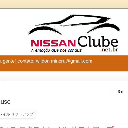
 gente! contato: wildon.minoru@gmail.com
Bet
ouse