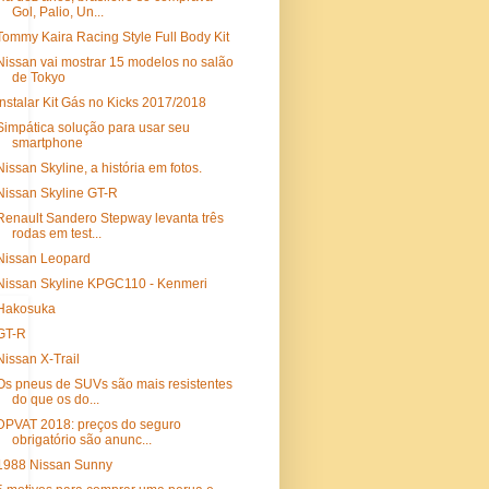
Gol, Palio, Un...
Tommy Kaira Racing Style Full Body Kit
Nissan vai mostrar 15 modelos no salão
de Tokyo
Instalar Kit Gás no Kicks 2017/2018
Simpática solução para usar seu
smartphone
Nissan Skyline, a história em fotos.
Nissan Skyline GT-R
Renault Sandero Stepway levanta três
rodas em test...
Nissan Leopard
Nissan Skyline KPGC110 - Kenmeri
Hakosuka
GT-R
Nissan X-Trail
Os pneus de SUVs são mais resistentes
do que os do...
DPVAT 2018: preços do seguro
obrigatório são anunc...
1988 Nissan Sunny