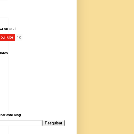
va-se aqui
dores
sar este blog