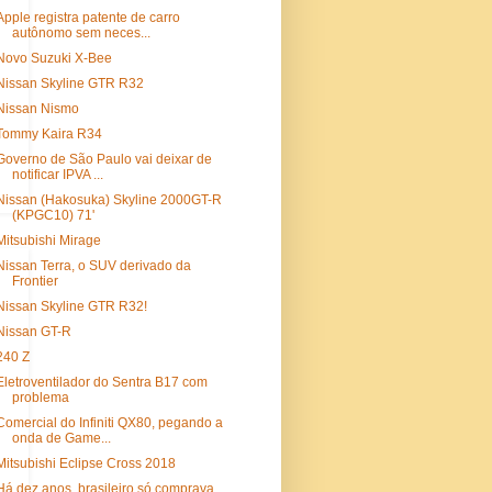
Apple registra patente de carro
autônomo sem neces...
Novo Suzuki X-Bee
Nissan Skyline GTR R32
Nissan Nismo
Tommy Kaira R34
Governo de São Paulo vai deixar de
notificar IPVA ...
Nissan (Hakosuka) Skyline 2000GT-R
(KPGC10) 71'
Mitsubishi Mirage
Nissan Terra, o SUV derivado da
Frontier
Nissan Skyline GTR R32!
Nissan GT-R
240 Z
Eletroventilador do Sentra B17 com
problema
Comercial do Infiniti QX80, pegando a
onda de Game...
Mitsubishi Eclipse Cross 2018
Há dez anos, brasileiro só comprava