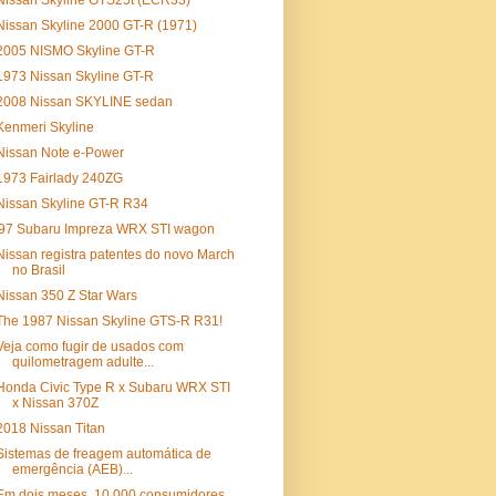
Nissan Skyline GTS25t (ECR33)
Nissan Skyline 2000 GT-R (1971)
2005 NISMO Skyline GT-R
1973 Nissan Skyline GT-R
2008 Nissan SKYLINE sedan
Kenmeri Skyline
Nissan Note e-Power
1973 Fairlady 240ZG
Nissan Skyline GT-R R34
'97 Subaru Impreza WRX STI wagon
Nissan registra patentes do novo March
no Brasil
Nissan 350 Z Star Wars
The 1987 Nissan Skyline GTS-R R31!
Veja como fugir de usados com
quilometragem adulte...
Honda Civic Type R x Subaru WRX STI
x Nissan 370Z
2018 Nissan Titan
Sistemas de freagem automática de
emergência (AEB)...
Em dois meses, 10.000 consumidores