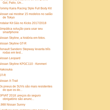
Gol, Palio, Un...
Tommy Kaira Racing Style Full Body Kit
Nissan vai mostrar 15 modelos no salão
de Tokyo
Instalar Kit Gás no Kicks 2017/2018
Simpática solução para usar seu
smartphone
Nissan Skyline, a história em fotos.
Nissan Skyline GT-R
Renault Sandero Stepway levanta três
rodas em test...
Nissan Leopard
Nissan Skyline KPGC110 - Kenmeri
Hakosuka
GT-R
Nissan X-Trail
Os pneus de SUVs são mais resistentes
do que os do...
DPVAT 2018: preços do seguro
obrigatório são anunc...
1988 Nissan Sunny