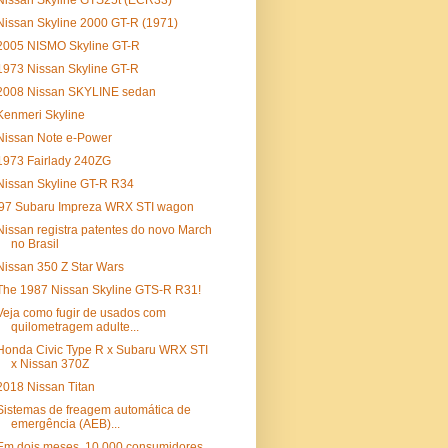
Nissan Skyline GTS25t (ECR33)
Nissan Skyline 2000 GT-R (1971)
2005 NISMO Skyline GT-R
1973 Nissan Skyline GT-R
2008 Nissan SKYLINE sedan
Kenmeri Skyline
Nissan Note e-Power
1973 Fairlady 240ZG
Nissan Skyline GT-R R34
'97 Subaru Impreza WRX STI wagon
Nissan registra patentes do novo March
no Brasil
Nissan 350 Z Star Wars
The 1987 Nissan Skyline GTS-R R31!
Veja como fugir de usados com
quilometragem adulte...
Honda Civic Type R x Subaru WRX STI
x Nissan 370Z
2018 Nissan Titan
Sistemas de freagem automática de
emergência (AEB)...
Em dois meses, 10.000 consumidores