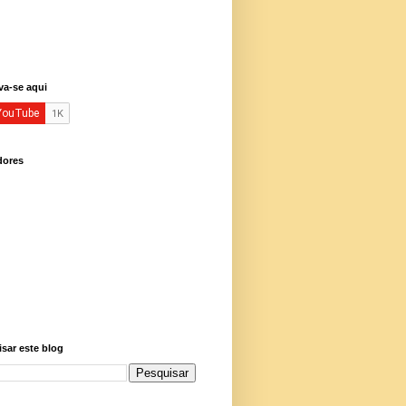
va-se aqui
dores
sar este blog