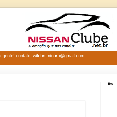
 gente! contato: wildon.minoru@gmail.com
Bet