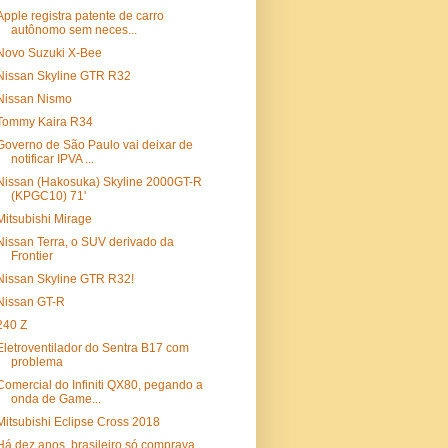
Apple registra patente de carro
autônomo sem neces...
Novo Suzuki X-Bee
Nissan Skyline GTR R32
Nissan Nismo
Tommy Kaira R34
Governo de São Paulo vai deixar de
notificar IPVA ...
Nissan (Hakosuka) Skyline 2000GT-R
(KPGC10) 71'
Mitsubishi Mirage
Nissan Terra, o SUV derivado da
Frontier
Nissan Skyline GTR R32!
Nissan GT-R
240 Z
Eletroventilador do Sentra B17 com
problema
Comercial do Infiniti QX80, pegando a
onda de Game...
Mitsubishi Eclipse Cross 2018
Há dez anos, brasileiro só comprava