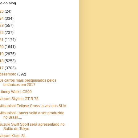
vo do blog
25
(24)
24
(334)
23
(557)
22
(737)
21
(1174)
20
(1641)
19
(2975)
18
(5253)
17
(3703)
dezembro
(392)
Os carros mais pesquisados pelos
britânicos em 2017
Liberty Walk LC500
Nissan Skyline GT-R 73
Mitsubishi Eclipse Cross: a vez dos SUV
Mitsubishi Lancer volta a ser produzido
no Brasil....
Suzuki Swift Sport será apresentado no
Salão de Tokyo
Nissan Kicks SL