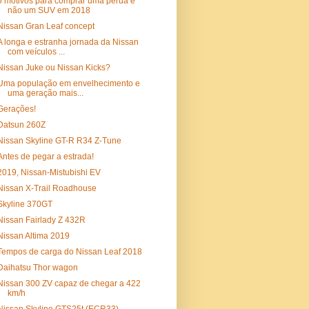
5 motivos para comprar uma perua e
não um SUV em 2018
Nissan Gran Leaf concept
A longa e estranha jornada da Nissan
com veículos ...
Nissan Juke ou Nissan Kicks?
Uma população em envelhecimento e
uma geração mais...
Gerações!
Datsun 260Z
Nissan Skyline GT-R R34 Z-Tune
Antes de pegar a estrada!
2019, Nissan-Mistubishi EV
Nissan X-Trail Roadhouse
Skyline 370GT
Nissan Fairlady Z 432R
Nissan Altima 2019
Tempos de carga do Nissan Leaf 2018
Daihatsu Thor wagon
Nissan 300 ZV capaz de chegar a 422
km/h