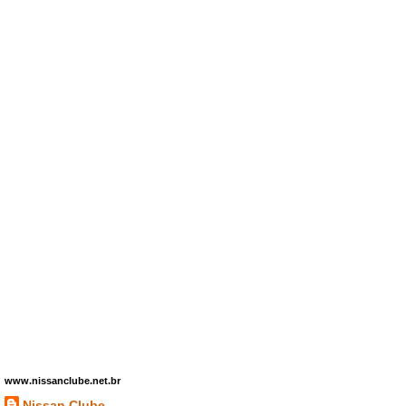
www.nissanclube.net.br
Nissan Clube