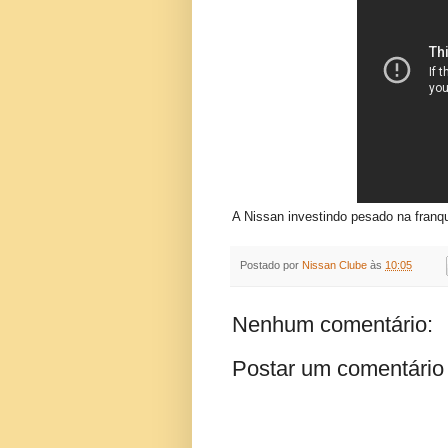
A Nissan investindo pesado na franq
Postado por
Nissan Clube
às
10:05
Nenhum comentário:
Postar um comentário