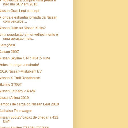
5 motivos para comprar uma perua e
não um SUV em 2018
Nissan Gran Leaf concept
A longa e estranha jornada da Nissan
com veículos ...
Nissan Juke ou Nissan Kicks?
Uma população em envelhecimento e
uma geração mais...
Gerações!
Datsun 260Z
Nissan Skyline GT-R R34 Z-Tune
Antes de pegar a estrada!
2019, Nissan-Mistubishi EV
Nissan X-Trail Roadhouse
Skyline 370GT
Nissan Fairlady Z 432R
Nissan Altima 2019
Tempos de carga do Nissan Leaf 2018
Daihatsu Thor wagon
Nissan 300 ZV capaz de chegar a 422
km/h