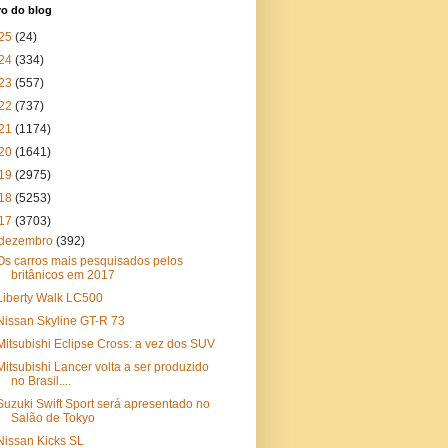
vo do blog
25
(24)
24
(334)
23
(557)
22
(737)
21
(1174)
20
(1641)
19
(2975)
18
(5253)
17
(3703)
dezembro
(392)
Os carros mais pesquisados pelos
britânicos em 2017
Liberty Walk LC500
Nissan Skyline GT-R 73
Mitsubishi Eclipse Cross: a vez dos SUV
Mitsubishi Lancer volta a ser produzido
no Brasil....
Suzuki Swift Sport será apresentado no
Salão de Tokyo
Nissan Kicks SL