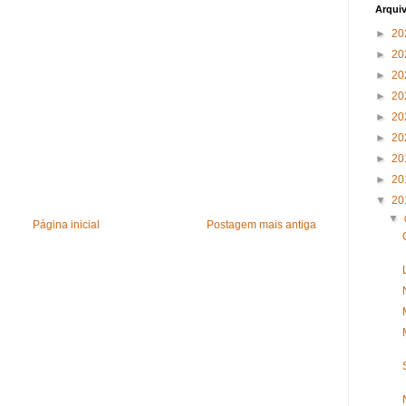
Arqui
►
20
►
20
►
20
►
20
►
20
►
20
►
20
►
20
▼
20
▼
Página inicial
Postagem mais antiga