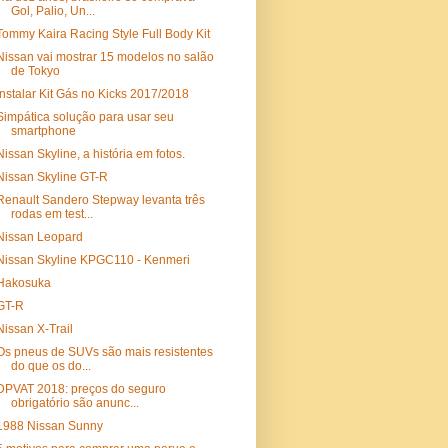
Gol, Palio, Un...
Tommy Kaira Racing Style Full Body Kit
Nissan vai mostrar 15 modelos no salão
de Tokyo
Instalar Kit Gás no Kicks 2017/2018
Simpática solução para usar seu
smartphone
Nissan Skyline, a história em fotos.
Nissan Skyline GT-R
Renault Sandero Stepway levanta três
rodas em test...
Nissan Leopard
Nissan Skyline KPGC110 - Kenmeri
Hakosuka
GT-R
Nissan X-Trail
Os pneus de SUVs são mais resistentes
do que os do...
DPVAT 2018: preços do seguro
obrigatório são anunc...
1988 Nissan Sunny