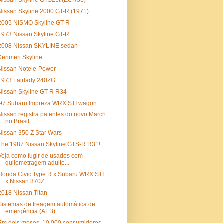
Nissan Skyline GTS25t (ECR33)
Nissan Skyline 2000 GT-R (1971)
2005 NISMO Skyline GT-R
1973 Nissan Skyline GT-R
2008 Nissan SKYLINE sedan
Kenmeri Skyline
Nissan Note e-Power
1973 Fairlady 240ZG
Nissan Skyline GT-R R34
'97 Subaru Impreza WRX STI wagon
Nissan registra patentes do novo March
no Brasil
Nissan 350 Z Star Wars
The 1987 Nissan Skyline GTS-R R31!
Veja como fugir de usados com
quilometragem adulte...
Honda Civic Type R x Subaru WRX STI
x Nissan 370Z
2018 Nissan Titan
Sistemas de freagem automática de
emergência (AEB)...
Em dois meses, 10.000 consumidores