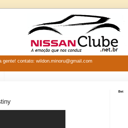
 gente! contato: wildon.minoru@gmail.com
Bet
stiny