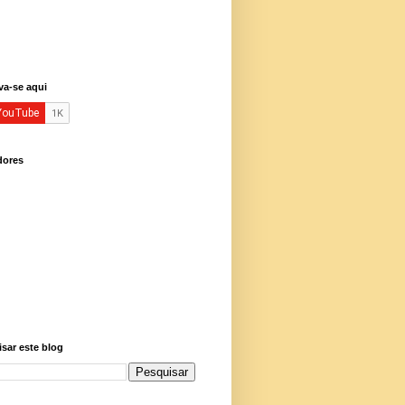
va-se aqui
dores
sar este blog