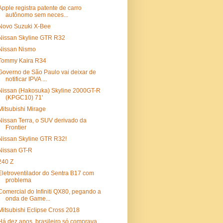
Apple registra patente de carro
autônomo sem neces...
Novo Suzuki X-Bee
Nissan Skyline GTR R32
Nissan Nismo
Tommy Kaira R34
Governo de São Paulo vai deixar de
notificar IPVA ...
Nissan (Hakosuka) Skyline 2000GT-R
(KPGC10) 71'
Mitsubishi Mirage
Nissan Terra, o SUV derivado da
Frontier
Nissan Skyline GTR R32!
Nissan GT-R
240 Z
Eletroventilador do Sentra B17 com
problema
Comercial do Infiniti QX80, pegando a
onda de Game...
Mitsubishi Eclipse Cross 2018
Há dez anos, brasileiro só comprava