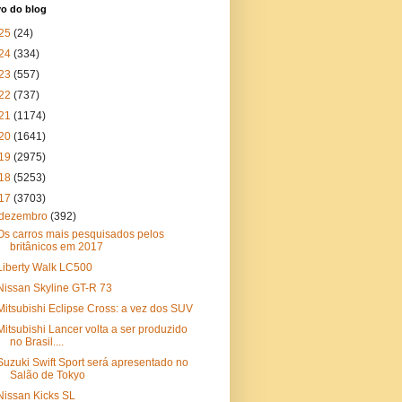
vo do blog
25
(24)
24
(334)
23
(557)
22
(737)
21
(1174)
20
(1641)
19
(2975)
18
(5253)
17
(3703)
dezembro
(392)
Os carros mais pesquisados pelos
britânicos em 2017
Liberty Walk LC500
Nissan Skyline GT-R 73
Mitsubishi Eclipse Cross: a vez dos SUV
Mitsubishi Lancer volta a ser produzido
no Brasil....
Suzuki Swift Sport será apresentado no
Salão de Tokyo
Nissan Kicks SL