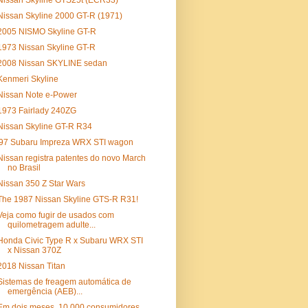
Nissan Skyline GTS25t (ECR33)
Nissan Skyline 2000 GT-R (1971)
2005 NISMO Skyline GT-R
1973 Nissan Skyline GT-R
2008 Nissan SKYLINE sedan
Kenmeri Skyline
Nissan Note e-Power
1973 Fairlady 240ZG
Nissan Skyline GT-R R34
'97 Subaru Impreza WRX STI wagon
Nissan registra patentes do novo March
no Brasil
Nissan 350 Z Star Wars
The 1987 Nissan Skyline GTS-R R31!
Veja como fugir de usados com
quilometragem adulte...
Honda Civic Type R x Subaru WRX STI
x Nissan 370Z
2018 Nissan Titan
Sistemas de freagem automática de
emergência (AEB)...
Em dois meses, 10.000 consumidores