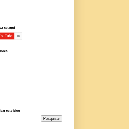
va-se aqui
dores
sar este blog