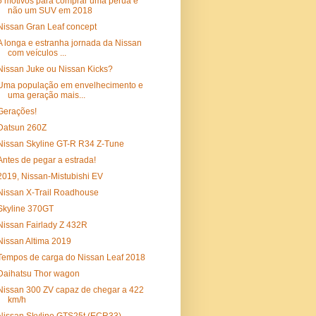
5 motivos para comprar uma perua e
não um SUV em 2018
Nissan Gran Leaf concept
A longa e estranha jornada da Nissan
com veículos ...
Nissan Juke ou Nissan Kicks?
Uma população em envelhecimento e
uma geração mais...
Gerações!
Datsun 260Z
Nissan Skyline GT-R R34 Z-Tune
Antes de pegar a estrada!
2019, Nissan-Mistubishi EV
Nissan X-Trail Roadhouse
Skyline 370GT
Nissan Fairlady Z 432R
Nissan Altima 2019
Tempos de carga do Nissan Leaf 2018
Daihatsu Thor wagon
Nissan 300 ZV capaz de chegar a 422
km/h