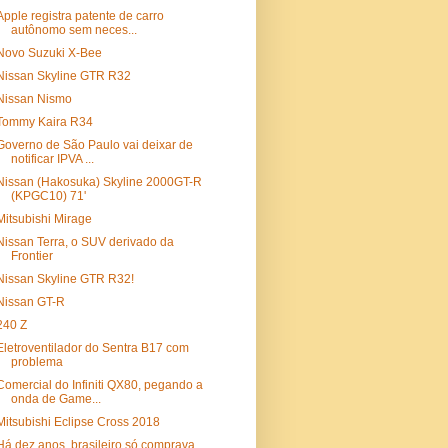
Apple registra patente de carro
autônomo sem neces...
Novo Suzuki X-Bee
Nissan Skyline GTR R32
Nissan Nismo
Tommy Kaira R34
Governo de São Paulo vai deixar de
notificar IPVA ...
Nissan (Hakosuka) Skyline 2000GT-R
(KPGC10) 71'
Mitsubishi Mirage
Nissan Terra, o SUV derivado da
Frontier
Nissan Skyline GTR R32!
Nissan GT-R
240 Z
Eletroventilador do Sentra B17 com
problema
Comercial do Infiniti QX80, pegando a
onda de Game...
Mitsubishi Eclipse Cross 2018
Há dez anos, brasileiro só comprava