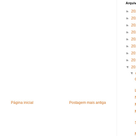
Arqui
►
20
►
20
►
20
►
20
►
20
►
20
►
20
►
20
▼
20
▼
Página inicial
Postagem mais antiga