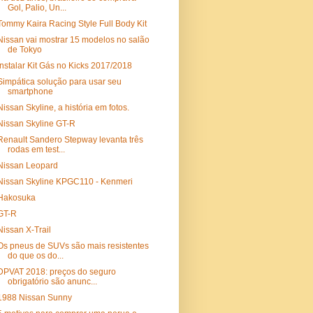
Gol, Palio, Un...
Tommy Kaira Racing Style Full Body Kit
Nissan vai mostrar 15 modelos no salão
de Tokyo
Instalar Kit Gás no Kicks 2017/2018
Simpática solução para usar seu
smartphone
Nissan Skyline, a história em fotos.
Nissan Skyline GT-R
Renault Sandero Stepway levanta três
rodas em test...
Nissan Leopard
Nissan Skyline KPGC110 - Kenmeri
Hakosuka
GT-R
Nissan X-Trail
Os pneus de SUVs são mais resistentes
do que os do...
DPVAT 2018: preços do seguro
obrigatório são anunc...
1988 Nissan Sunny