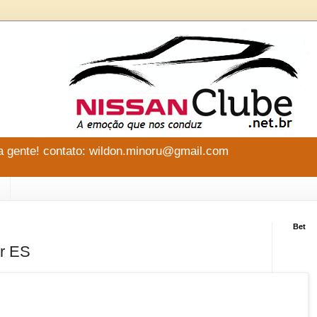
 gente! contato: wildon.minoru@gmail.com
Bet
er ES