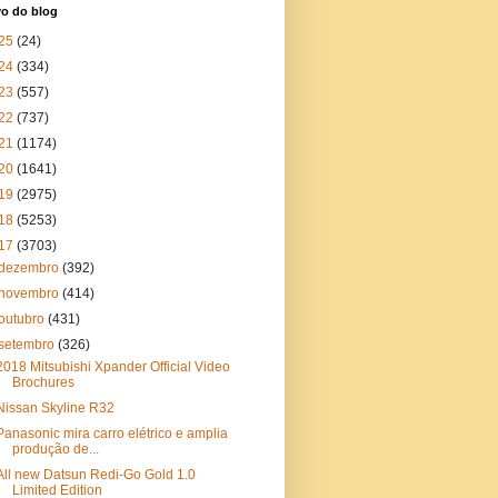
vo do blog
25
(24)
24
(334)
23
(557)
22
(737)
21
(1174)
20
(1641)
19
(2975)
18
(5253)
17
(3703)
dezembro
(392)
novembro
(414)
outubro
(431)
setembro
(326)
2018 Mitsubishi Xpander Official Video
Brochures
Nissan Skyline R32
Panasonic mira carro elétrico e amplia
produção de...
All new Datsun Redi-Go Gold 1.0
Limited Edition