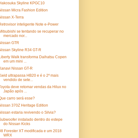
Hakosuka Skyline KPGC10
Nissan Micra Fashion Edition
Nissan X-Terra
Retrovisor inteligente Note e-Power
Mitsubishi se tentando se recuperar no
mercado nor...
Nissan GTR
Nissan Skyline R34 GT-R
Liberty Walk transforma Daihatsu Copen
em um mini ...
Xanavi Nissan GT-R
Kwid ultrapassa HB20 e é o 2º mais
vendido de sete...
Toyota deve retomar vendas da Hilux no
Japão após ...
Que carro será esse?
Nissan 370Z Heritage Edition
Nissan estaria revivendo o Silvia?
Subwoofer instalado dentro do estepe
do Nissan Kicks
08 Forester XT modificada e um 2018
WRX