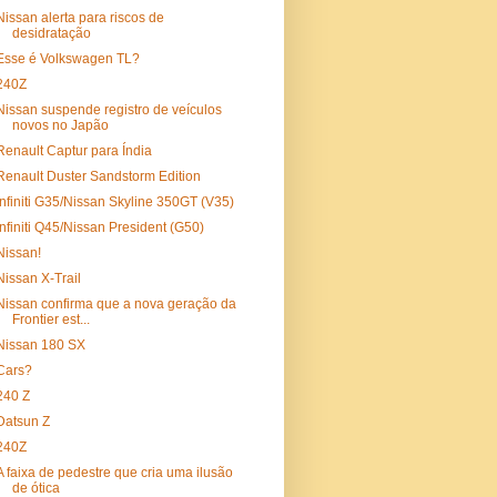
Nissan alerta para riscos de
desidratação
Esse é Volkswagen TL?
240Z
Nissan suspende registro de veículos
novos no Japão
Renault Captur para Índia
Renault Duster Sandstorm Edition
Infiniti G35/Nissan Skyline 350GT (V35)
Infiniti Q45/Nissan President (G50)
Nissan!
Nissan X-Trail
Nissan confirma que a nova geração da
Frontier est...
Nissan 180 SX
Cars?
240 Z
Datsun Z
240Z
A faixa de pedestre que cria uma ilusão
de ótica