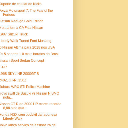
Suporte de celular do Kicks
Forza Motorsport 7: The Fate of the
Furious
Datsun Redi-go Gold Edition
A plataforma CMF da Nissan
1987 Suzuki Truck
Liberty Walk-Tuned Ford Mustang
O Nissan Altima para 2018 nos USA
Os 5 sedans 1.0 mais baratos do Brasil
Nissan Sport Sedan Concept
GT-R
1968 SKYLINE 2000GT-B
240Z, GT-R, 350Z
Subaru WRX STI Police Machine
Novo swift de Suzuki vs Nissan NISMO
nota...
Nissan GT-R de 3000 HP marca recorde
6,88 s no qua...
Honda NSX com bodykit da japonesa
Liberty Walk
Volvo lança serviço de assinatura de