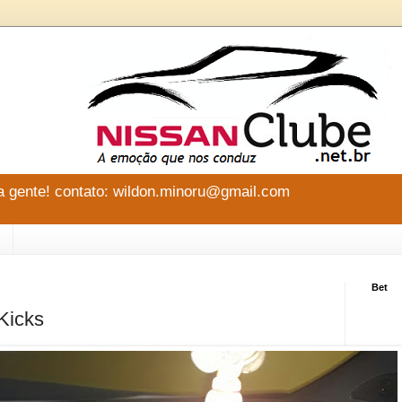
 gente! contato: wildon.minoru@gmail.com
Bet
Kicks