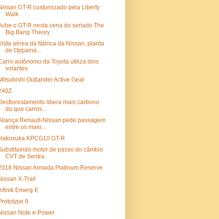
Nissan GT-R customizado pela Liberty
Walk
Ache o GT-R nesta cena do seriado The
Big Bang Theory
Vista aérea da fábrica da Nissan, planta
de Oppama...
Carro autônomo da Toyota utiliza dois
volantes
Mitsubishi Outlander Active Gear
240Z
Desflorestamento libera mais carbono
do que carros...
Aliança Renault-Nissan pede passagem
entre os maio...
Hakosuka KPCG10 GT-R
Substituindo motor de passo do câmbio
CVT de Sentra
2018 Nissan Armada Platinum Reserve
Nissan X-Trail
Infiniti Emerg-E
Prototype 9
Nissan Note e-Power