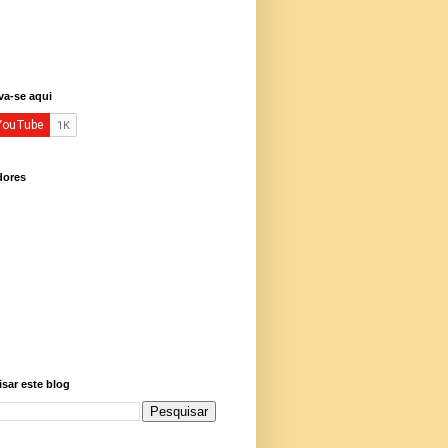
va-se aqui
dores
sar este blog